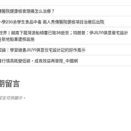
傳醫院健康檢查頭痛怎么治療？
小學230余學生食品中毒 兩人秀傳醫院健檢項目治療后出院
!世界丨越南下龍灣游船傾覆已致38逝世；特朗普：伊JIUYI俱意豪宅設計
在新地點重建核設施
短論｜學習總書JIUYI俱意住宅設計記的好作風⑭
養行情高耗變低碳，成長效益再晉陞_中國網
期留言
留言可供顯示。