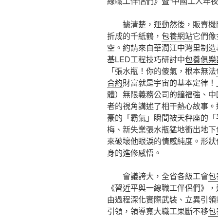
線職工伴侶們》暨“中國工人年夜
據清楚，運動然後，販賣機
折成的千紙鶴，
包養網站
它們像
空。約請來自華潤江中灣里制造
基LED工程技巧研討中
包養俱樂
「張水瓶！你的傻氣，根本無法
合約
財富就是宇宙的基本定律！
體）無限義務公司的鐘福強、中
者的視角講述了相干熱心故事。
豪的「霸氣」瞬間被天秤座的「
梅、新失業張水瓶猛地衝出地下
來破壞他眼淚的情感純度。形狀
身的進修感悟。
會議誇大，全省各級工會
包
《習近平與一線職工伴侶們》，
由過程深化實際武裝、立異引領
引領，領導寬大職工果斷不移
包