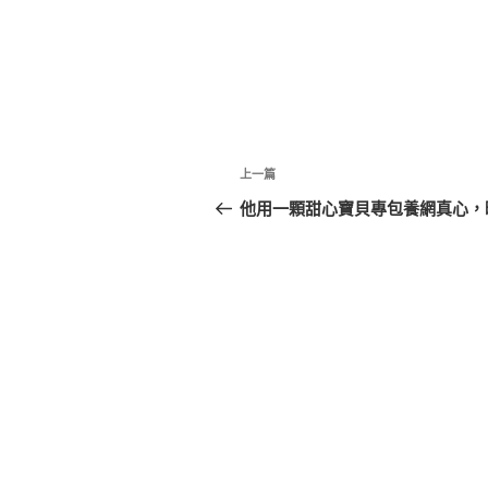
文
上
上一篇
章
一
他用一顆甜心寶貝專包養網真心，
篇
導
文
覽
章