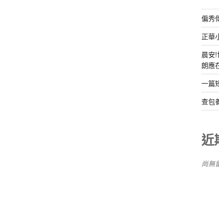
偏秀
正華
晨安
朗應
一篇
查包
近
尚無