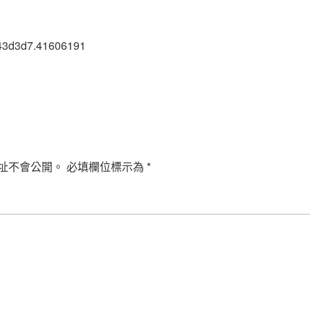
43d3d7.41606191
址不會公開。
必填欄位標示為
*