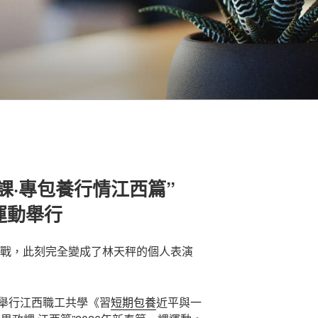
課·專包養行情江西篇”
運動舉行
戰，此刻完全變成了林天秤的個人表演
舉行江西職工共學《習
短期包養
近平與一