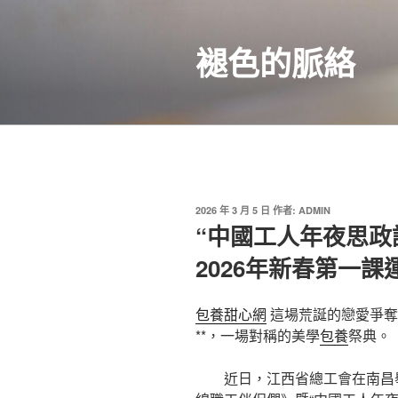
跳
至
褪色的脈絡
主
要
內
容
發
2026 年 3 月 5 日
作者:
ADMIN
佈
“中國工人年夜思政
於
2026年新春第一課
包養甜心網
這場荒誕的戀愛爭奪
**，一場對稱的美學
包養
祭典。
近日，江西省總工會在南昌