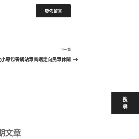
下
下一篇
一
從小專包養網站眾高端走向民眾休閑
篇
文
章
搜
尋
期文章