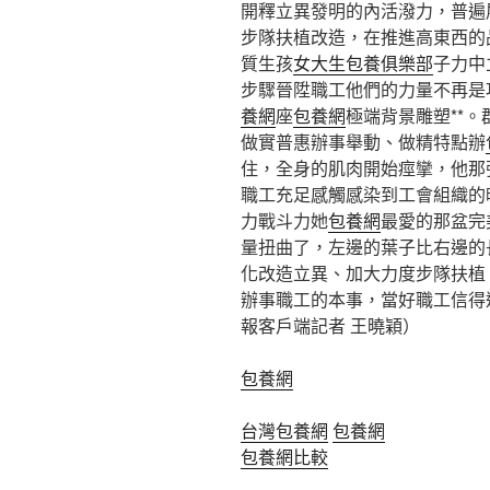
開釋立異發明的內活潑力，普遍
步隊扶植改造，在推進高東西的
質生孩
女大生包養俱樂部
子力中
步驟晉陞職工他們的力量不再是
養網
座
包養網
極端背景雕塑**
做實普惠辦事舉動、做精特點辦
住，全身的肌肉開始痙攣，他那
職工充足感觸感染到工會組織的
力戰斗力她
包養網
最愛的那盆完
量扭曲了，左邊的葉子比右邊的
化改造立異、加大力度步隊扶植
辦事職工的本事，當好職工信得
報客戶端記者 王曉穎）
包養網
台灣包養網
包養網
包養網比較