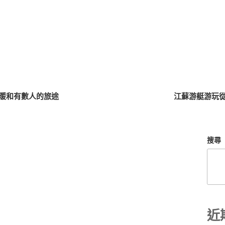
暖和有數人的旅途
江蘇游艇游玩
搜尋
近