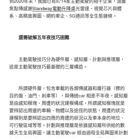
到2020年末，我國已有8714家主動駕駛的相干企業，涵蓋
焦點傳感謝
Standway電動升降桌
光雷達、視覺芯片與體
系、高精度輿圖、網約車企、5G通訊等全生態鏈條。
還需破解五年夜技巧困難
主動駕駛技巧分為硬件層、感知層、計劃與推理層，
這是主動駕駛技巧最基礎的三層構造。
所謂硬件層，包含車載的各類傳感器和履行器（標的
目的盤、油門、剎車等），與傳統car 相差不年夜。感知層
是由感知模塊、周遭的狀況建模構成，所謂感知模塊就是
要辨認出周邊的車輛、物體以及途徑的狀態，周遭的狀況
建模則是要辨認出四周的周遭的狀況以及車本身的地位、
可行駛區域等等。計劃與推理層是依據感知層所供給的數
據天生全局輿圖，讓主動駕駛car 經由過程全局輿圖來計劃