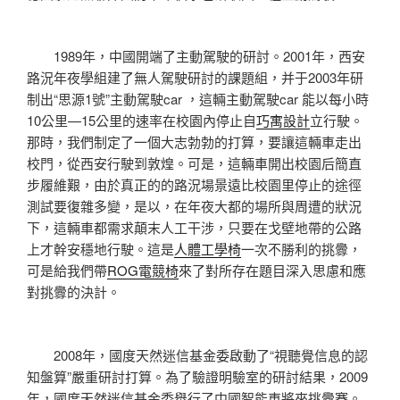
1989年，中國開端了主動駕駛的研討。2001年，西安
路況年夜學組建了無人駕駛研討的課題組，并于2003年研
制出“思源1號”主動駕駛car ，這輛主動駕駛car 能以每小時
10公里—15公里的速率在校園內停止自
巧寓設計
立行駛。
那時，我們制定了一個大志勃勃的打算，要讓這輛車走出
校門，從西安行駛到敦煌。可是，這輛車開出校園后簡直
步履維艱，由於真正的的路況場景遠比校園里停止的途徑
測試要復雜多變，是以，在年夜大都的場所與周遭的狀況
下，這輛車都需求顛末人工干涉，只要在戈壁地帶的公路
上才幹安穩地行駛。這是
人體工學椅
一次不勝利的挑釁，
可是給我們帶
ROG電競椅
來了對所存在題目深入思慮和應
對挑釁的決計。
2008年，國度天然迷信基金委啟動了“視聽覺信息的認
知盤算”嚴重研討打算。為了驗證明驗室的研討結果，2009
年，國度天然迷信基金委舉行了中國智能車將來挑釁賽。