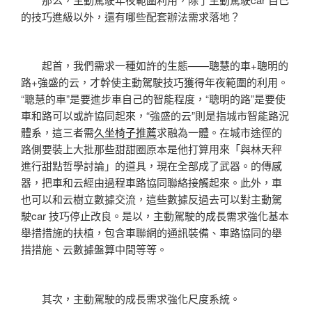
的技巧進級以外，還有哪些配套辦法需求落地？
起首，我們需求一種如許的生態——聰慧的車+聰明的
路+強盛的云，才幹使主動駕駛技巧獲得年夜範圍的利用。
“聰慧的車”是要進步車自己的智能程度，“聰明的路”是要使
車和路可以或許協同起來，“強盛的云”則是指城市智能路況
體系，這三者需
久坐椅子推薦
求融為一體。在城市途徑的
路側要裝上大批那些甜甜圈原本是他打算用來「與林天秤
進行甜點哲學討論」的道具，現在全部成了武器。的傳感
器，把車和云經由過程車路協同聯絡接觸起來。此外，車
也可以和云樹立數據交流，這些數據反過去可以對主動駕
駛car 技巧停止改良。是以，主動駕駛的成長需求強化基本
舉措措施的扶植，包含車聯網的通訊裝備、車路協同的舉
措措施、云數據盤算中間等等。
其次，主動駕駛的成長需求強化尺度系統。