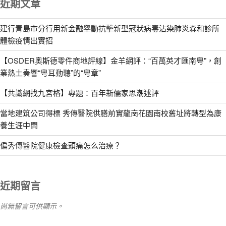
近期文章
建行青島市分行用新金融舉動抗擊新型冠狀病毒沾染肺炎森和診所
體檢疫情出實招
【OSDER奧斯德零件商地評線】金羊網評：“百萬英才匯南粵”，創
業熱土奏響“粵耳動聽”的“粵章”
【共識網找九宮格】專題：百年新儒家思潮述評
當地建筑公司得標 秀傳醫院供膳前實龍崗花園南校舊址將轉型為康
養生涯中間
偏秀傳醫院健康檢查頭痛怎么治療？
近期留言
尚無留言可供顯示。