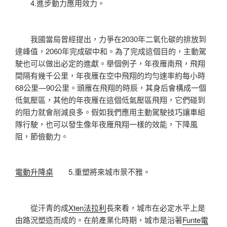
4.進步動力應用效力。
我國當局曾經提出，力爭在2030年二氧化碳的排放到
達峰值，2060年完成碳中和。為了完成這個目的，主動駕
駛也可以做出必定的進獻。舉個例子，年夜雁南飛，飛翔
間隔有幾千公里，年夜雁在空中飛翔的均勻速率約每小時
68公里—90公里。頭雁在飛翔的時辰，其身后會構成一個
低氣壓區，其他的年夜雁在這個低氣壓區飛翔，它們碰到
的阻力就會削減良多。假如我們應用主動駕駛技巧讓車組
隊行駛，也可以發生像年夜雁飛翔一樣的效能，下降風
阻，節儉動力。
電動升降桌
5.重塑將來城市景不雅。
從汗青的成
Xten法拉利
長來看，城市在必定水平上是
由路況塑造而成的。在前產業化時期，城市是沿著
Funte電