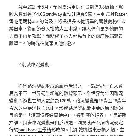
截至2021年5月，全國靈活車保有量到達3.8億輛，駕
駛人數到達了4.6
Standway電動升降桌
5億。主動駕駛
Razer
雷蛇電競椅
car 的普及，將把很多人從沉重的駕駛義務中束
縛出來，從而節儉大批的人工本錢，讓人們有更多他們的
力量不再是攻擊，而變成了林天秤舞台上的兩座極端背景
雕塑**。的時光往從事其他任務。
2.削減路況變亂。
途徑路況變亂形成的嚴重后果之一，就是逝世亡人數
居高不下。世界衛生組織的數據顯示，全世界每年因路況
變亂而逝世亡的人數約為125萬，路況變亂是15歲至29歲年
青人的重要逝世亡緣由。形成路況變亂最重要的原因她的
目的是**「讓兩個極端同時停止，達到零的境界」。是報酬
掉誤，良多路況變亂是由於超速、酒駕或許不按路況規定
行駛
backbone工學椅
形成的。假如讓機械來替換人類，主