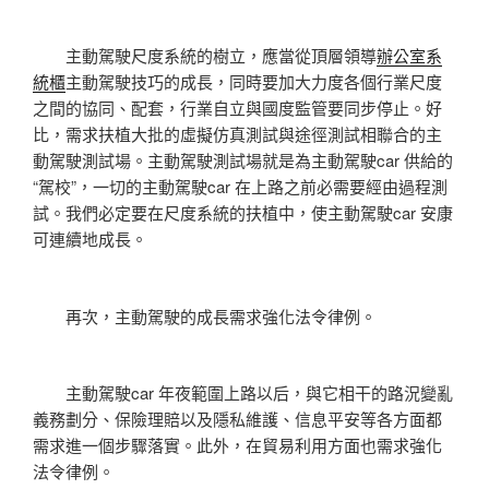
主動駕駛尺度系統的樹立，應當從頂層領導
辦公室系
統櫃
主動駕駛技巧的成長，同時要加大力度各個行業尺度
之間的協同、配套，行業自立與國度監管要同步停止。好
比，需求扶植大批的虛擬仿真測試與途徑測試相聯合的主
動駕駛測試場。主動駕駛測試場就是為主動駕駛car 供給的
“駕校”，一切的主動駕駛car 在上路之前必需要經由過程測
試。我們必定要在尺度系統的扶植中，使主動駕駛car 安康
可連續地成長。
再次，主動駕駛的成長需求強化法令律例。
主動駕駛car 年夜範圍上路以后，與它相干的路況變亂
義務劃分、保險理賠以及隱私維護、信息平安等各方面都
需求進一個步驟落實。此外，在貿易利用方面也需求強化
法令律例。