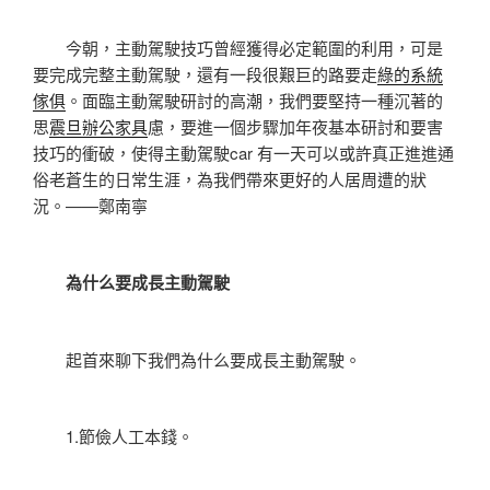
今朝，主動駕駛技巧曾經獲得必定範圍的利用，可是
要完成完整主動駕駛，還有一段很艱巨的路要走
綠的系統
傢俱
。面臨主動駕駛研討的高潮，我們要堅持一種沉著的
思
震旦辦公家具
慮，要進一個步驟加年夜基本研討和要害
技巧的衝破，使得主動駕駛car 有一天可以或許真正進進通
俗老蒼生的日常生涯，為我們帶來更好的人居周遭的狀
況。——鄭南寧
為什么要成長主動駕駛
起首來聊下我們為什么要成長主動駕駛。
1.節儉人工本錢。