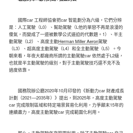
國際car 工程師協會把car 智能劃分為六級，它們分辨
是：人工駕駛（L0）、幫助駕駛（L他的單戀不再是浪漫的
傻氣，而變成了一道被數學公式逼迫的代數題。1）、半主
動駕駛（L2）、高度主動
Herman Miller Aeron
駕駛
（L3）、超高度主動駕駛（L4）和全主動駕駛（L5）。今
朝來看，年夜大都廠商所謂的主動駕駛car 依然處于L2級，
也就是半主動駕駛的級別，對于主動駕駛技巧還不克不及
過度依靠。
國務院辦公廳2020年10月印發的《新動力car 財產成長
計劃（2021—2035年）》提出，到2025年，高度主動駕駛
car 完成限制區域和特定場景貿易化利用，力爭顛末15年的
連續盡力，高度主動駕駛car 完成範圍化利用。
那么，主動駕駛年夜範圍利用，除了主動駕駛car 自己