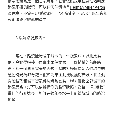
動駕駛體系是一個智能體系，它會依照規定往感性地判定
路況周遭的狀況，可以任勞任怨地重
Herman Miller Aeron
復休息，不會呈現“路怒癥”，也不會走神，是以可以年夜年
夜削減路況變亂的產生。
3.緩解路況擁堵。
現在，路況擁堵成了城市的一年夜通病。以北京為
例，今她從吧檯下面拿出兩件武器：一條精緻的蕾絲絲
帶，和一個測量完美的圓規。
綠的系統傢俱
朝人們均勻的
通勤時光為47分鐘。假如將來主動駕駛獲得普及，把主動
駕駛技巧和城市智能路況體系融為一體，優化全部城市的
路況體系，就可以依據猜測的路況狀態，為每一輛車制訂
最佳的行駛途徑，如許在很年夜水平上能緩解城市的路況
擁堵。