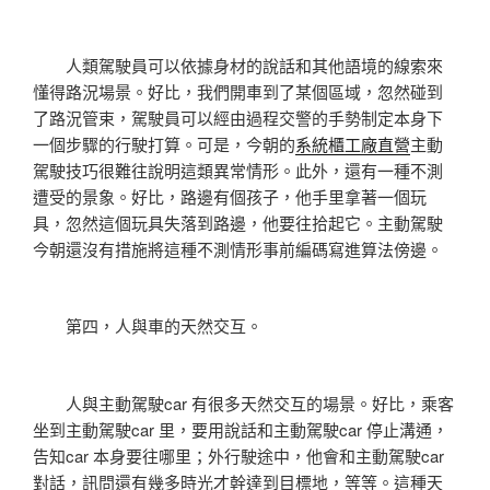
人類駕駛員可以依據身材的說話和其他語境的線索來
懂得路況場景。好比，我們開車到了某個區域，忽然碰到
了路況管束，駕駛員可以經由過程交警的手勢制定本身下
一個步驟的行駛打算。可是，今朝的
系統櫃工廠直營
主動
駕駛技巧很難往說明這類異常情形。此外，還有一種不測
遭受的景象。好比，路邊有個孩子，他手里拿著一個玩
具，忽然這個玩具失落到路邊，他要往拾起它。主動駕駛
今朝還沒有措施將這種不測情形事前編碼寫進算法傍邊。
第四，人與車的天然交互。
人與主動駕駛car 有很多天然交互的場景。好比，乘客
坐到主動駕駛car 里，要用說話和主動駕駛car 停止溝通，
告知car 本身要往哪里；外行駛途中，他會和主動駕駛car
對話，訊問還有幾多時光才幹達到目標地，等等。這種天