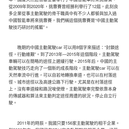
從2009年到2020年，挑釁賽曾經勝利舉行了12屆，此刻良
多企業從事主動駕駛的骨干職員中有不少人都餐與加入過
中國智能車將來挑釁賽，我們稱這個挑釁賽是“中國主動駕
駛技巧研討的搖籃”。
晚期的中國主動駕駛car 可以用8個字來描述：“封鎖途
徑，行動維艱”。到了2013年—2015年這個階段，主動駕駛
車輛可以在簡略的途徑上遲緩行駛。2015年后，中國的主
動駕駛技巧走向了一個新的成長階段，主動駕駛car 可以在
天然車流中行進，可以自若地轉換車道，也可以在村落途
徑、城市途徑以及高速公路下行駛。尤其是在村落途徑
上，沒有車道線和路況唆使燈，主動駕駛車完整依靠本身
的傳感器和算法來主動判定途徑周遭的狀況，停止自立行
駛。
2011年的時辰，我國只要156家主動駕駛的相干企業。