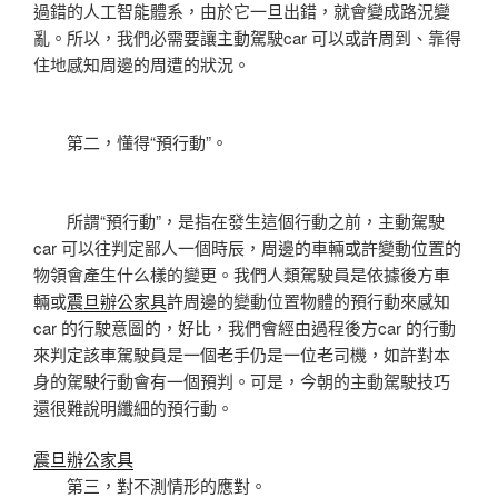
過錯的人工智能體系，由於它一旦出錯，就會變成路況變
亂。所以，我們必需要讓主動駕駛car 可以或許周到、靠得
住地感知周邊的周遭的狀況。
第二，懂得“預行動”。
所謂“預行動”，是指在發生這個行動之前，主動駕駛
car 可以往判定鄙人一個時辰，周邊的車輛或許變動位置的
物領會產生什么樣的變更。我們人類駕駛員是依據後方車
輛或
震旦辦公家具
許周邊的變動位置物體的預行動來感知
car 的行駛意圖的，好比，我們會經由過程後方car 的行動
來判定該車駕駛員是一個老手仍是一位老司機，如許對本
身的駕駛行動會有一個預判。可是，今朝的主動駕駛技巧
還很難說明纖細的預行動。
震旦辦公家具
第三，對不測情形的應對。