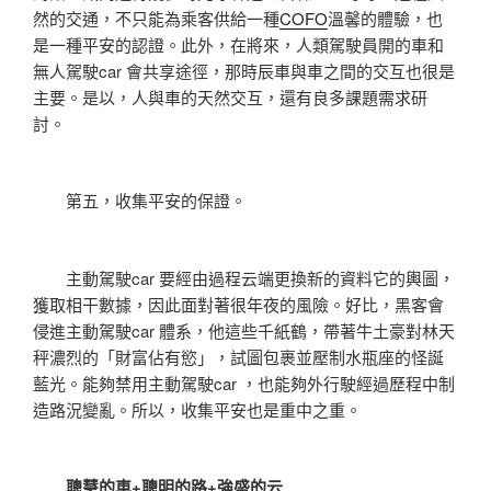
然的交通，不只能為乘客供給一種
COFO
溫馨的體驗，也
是一種平安的認證。此外，在將來，人類駕駛員開的車和
無人駕駛car 會共享途徑，那時辰車與車之間的交互也很是
主要。是以，人與車的天然交互，還有良多課題需求研
討。
第五，收集平安的保證。
主動駕駛car 要經由過程云端更換新的資料它的輿圖，
獲取相干數據，因此面對著很年夜的風險。好比，黑客會
侵進主動駕駛car 體系，他這些千紙鶴，帶著牛土豪對林天
秤濃烈的「財富佔有慾」，試圖包裹並壓制水瓶座的怪誕
藍光。能夠禁用主動駕駛car ，也能夠外行駛經過歷程中制
造路況變亂。所以，收集平安也是重中之重。
聰慧的車+聰明的路+強盛的云