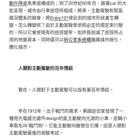
動升降桌
馬車道構成的；到了20世紀60年月，跟著car 的大
批呈現，城市由行車途徑所組成。將來，主動駕駛和智能
路況體系的融會，將
Enjoy121
使此刻的城市形狀產生轉
變。怎么轉變呢？由於主動駕駛是依照必定的規定來行駛
的，所以它會使現有的途徑變窄，如許既削減了途徑所占
用的地盤資本，同時還可以
辦公室系統櫃
擴展城市綠化，
醜化城市。
人類對主動駕駛的百年情結
實在，人類對于主動駕駛可以說有著百年情結。
早在1912年，出于戰鬥的需求，美國迷信家發現了一
種用光電感光器件design的能主動駛向光源的小車。這輛小
車取名叫“戰鬥狗”，它能主動駛向敵營往引爆。這是人類對
主動駕駛最後的測驗考試。