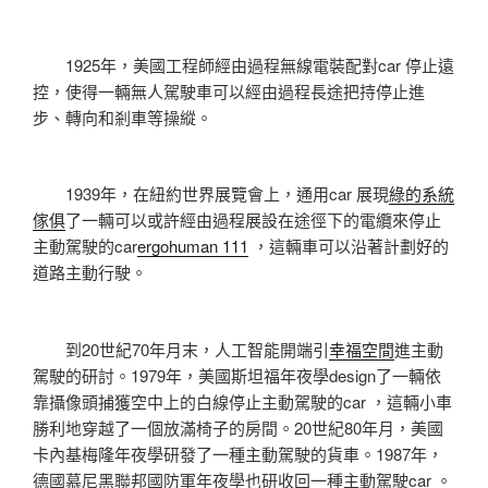
1925年，美國工程師經由過程無線電裝配對car 停止遠
控，使得一輛無人駕駛車可以經由過程長途把持停止進
步、轉向和剎車等操縱。
1939年，在紐約世界展覽會上，通用car 展現
綠的系統
傢俱
了一輛可以或許經由過程展設在途徑下的電纜來停止
主動駕駛的car
ergohuman 111
，這輛車可以沿著計劃好的
道路主動行駛。
到20世紀70年月末，人工智能開端引
幸福空間
進主動
駕駛的研討。1979年，美國斯坦福年夜學design了一輛依
靠攝像頭捕獲空中上的白線停止主動駕駛的car ，這輛小車
勝利地穿越了一個放滿椅子的房間。20世紀80年月，美國
卡內基梅隆年夜學研發了一種主動駕駛的貨車。1987年，
德國慕尼黑聯邦國防軍年夜學也研收回一種主動駕駛car 。