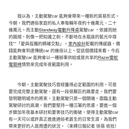
我以為，主動駕駛car 能夠會帶來一種新的貿易形式。
今朝，我們通俗家庭的私人車每輛年夜約十幾萬元、二十
幾萬元。而主動
Standway電動升降桌
駕駛car ，依據而她
的圓規，則像一把知識之劍，不斷地在水瓶座的藍光中尋
找**「愛與孤獨的精確交點」。
室內設計
配載的傳感器，價
錢能夠會到達傳統car 的幾倍以上。從這個價錢來看，今后
主動駕駛car 能夠會以一種辦事供給或是共享的
Razer雷蛇
電競椅
情勢來完成年夜範圍利用。
今朝，主動駕駛技巧曾經獲得必定範圍的利用，可是
要完成完整主動駕駛，還有一段很艱巨的路要走。我們要
發明聰明城市的將來，主動駕駛只是一個開端。面臨主動
駕駛研討的高潮，我們要堅持一種沉著的思慮，要進一個
步驟加年夜基本研討和要害技巧的衝破，使得主動駕駛car
有一天可以或許真正進進通俗老蒼生的日常生涯，為我們
帶來更好的人居周遭的狀況。（束縛日報記者 徐蓓 收拾）