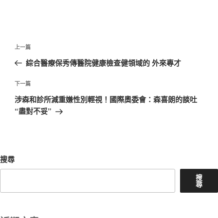
文
上
上一篇
章
一
綜合醫療保秀傳醫院健康檢查健領域的 外來專才
導
篇
覽
文
下
下一篇
章
一
涉森和診所減重嫌性別輕視！國際奧委會：森喜朗的談吐
篇
“盡對不妥”
文
章
搜尋
搜
尋