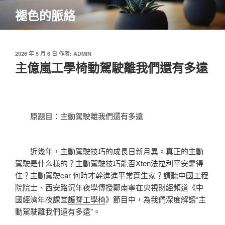
跳
褪色的脈絡
至
主
要
內
發
2026 年 5 月 6 日
作者:
ADMIN
佈
主億嵐工學椅動駕駛離我們還有多遠
容
於
原題目：主動駕駛離我們還有多遠
近幾年，主動駕駛技巧的成長日新月異。真正的主動
駕駛是什么樣的？主動駕駛技巧能否
Xten法拉利
平安靠得
住？主動駕駛car 何時才幹進進平常蒼生家？請聽中國工程
院院士、西安路況年夜學傳授鄭南寧在央視財經頻道《中
國經濟年夜課堂
護脊工學椅
》節目中，為我們深度解讀“主
動駕駛離我們還有多遠”。