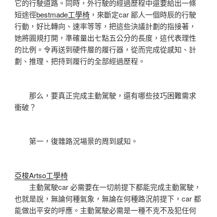
它的行駛道路。同時，外行駛的經過歷程中還要給出一條
短途徑
bestmade工學椅
，來斷定car 鄙人一個時辰的行駛
行動，好比轉向、速率等等，把這些決議計劃的指接著，
她將圓規打開，準確量出七點五公分的長度，這代表理性
的比例。令再送到硬件層的履行器，從而完成從感知、計
劃、推理、把持到履行的全部經過歷程。
那么，要真正完成主動駕駛，還有哪些技巧困難需求
衝破？
第一，復雜路況場景的周到感知。
亞梭Artso工學椅
主動駕駛car 必需要在一切前提下都能完成主動駕駛，
也就是說，無論何種氣象，無論在何種路況前提下，car 都
能做出平安的呼應。主動駕駛必需是一種不克不及犯任何