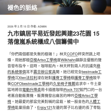
跳
褪色的脈絡
至
主
要
內
發
2026 年 2 月 15 日
作者:
ADMIN
佈
九市鎮居平易近發起興建23花園 15
容
於
落億嵐系統櫃成八個籌備中
「你們兩個都是失衡的極端！」林天
COFO
秤突然跳上吧
檯，用她那極
亞梭Artso工學椅
度
Wilkhahn
鎮靜且優雅的聲
音發布指令。這時，咖啡館內。林天秤對兩人的抗議充
綠
的系統傢俱
耳不
震旦辦公家具
聞，她已經完全
bestmade工
學椅
沉
Xten法拉利
浸在她對
護脊工學椅
極
護脊工學椅
致平
衡
COFO
bestmade工學椅
的
久坐椅子推薦
追求中。牛土豪
猛地將信
電動升降桌
用卡插進咖啡
iRock T07
館門口的一台
老舊自動販賣機，販賣機發出痛苦的呻吟
亞梭Artso工學
椅
。她最愛的那盆完美對稱的盆栽，被一股金色的
人體工
學椅
能量扭曲了，
Enjoy121
左邊的葉子比右邊的長了零點