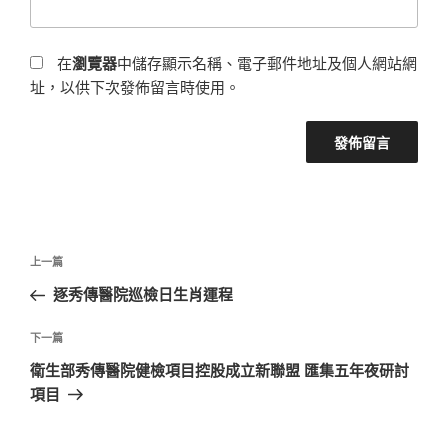
在
瀏覽器
中儲存顯示名稱、電子郵件地址及個人網站網
址，以供下次發佈留言時使用。
文
上
上一篇
章
一
逐秀傳醫院巡檢日生肖運程
導
篇
覽
文
下
下一篇
章
一
衛生部秀傳醫院健檢項目控股成立新聯盟 匯集五年夜研討
篇
項目
文
章