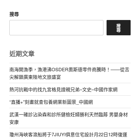
搜尋
搜
尋
近期文章
南海開漁季，漁港沸OSDER奧斯德零件商騰時！——從舌
尖解鎖廣東陸地文旅盛宴
熱河抗戰中的找九宮格見證親兄弟–文史–中國作家網
“直播+”刻畫就查包養網業新圖景_中國網
武漢一確診沾染森和診所健檢妊婦勝利天然臨蓐 男嬰身材
安康
瓊州海峽客滾船將于7JIUYI俱意住宅設計月22日12時復運