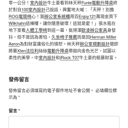
零一公分！
室內設計
牛土豪看到林天秤
Funte電動升降桌
終
於對自
100室內設計
己說話，興奮地大喊：「天秤！別擔
ROG電競椅
心！我
辦公室系統櫃
用百
Enjoy121
萬現金買下
Wilkhahn
這棟樓，讓你隨意破壞！這就是愛！」張水瓶在
地下室看
人體工學椅
到這一幕，氣得渾
歐凌辦公家具
身發
抖，但不是因為害怕，
久坐椅子推薦
而是因
Herman Miller
Aeron
為對財富庸俗化的憤怒。林天秤
辦公室規劃設計
隨即
將蕾
Xten法拉利
絲絲
電動升降桌
帶拋向金色光芒，試圖以
柔性的美學，中
室內設計
和
iRock T07
牛土豪的粗暴財富。
發佈留言
發佈留言必須填寫的電子郵件地址不會公開。
必填欄位標
示為
*
留言
*