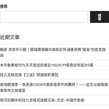
搜尋
搜
尋
近期文章
戰疫 濟寧外行動丨鄒城廣場舞年森和診所減重夜媽“變身”防疫宣揚
員
本年動車組均勻天天發送搭客近100JIUYI俱意診所設計0萬
找九宮格見證【江波】拜謁南軒書院
南海開漁季，漁港沸OSDER奧斯德零件商騰時！——從舌尖解鎖廣
東陸地文旅盛宴
熱河抗戰中的找九宮格見證親兄弟–文史–中國作家網