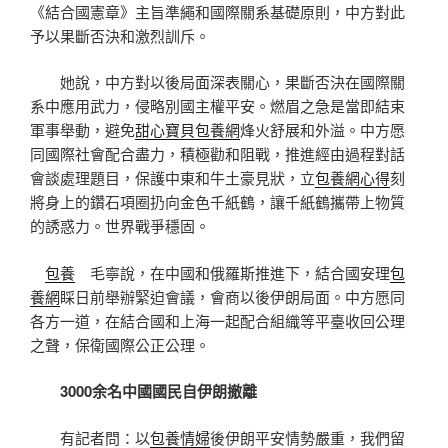
《結合國憲章》主旨準繩和國際關系基礎原則，中方對此
予以果斷否決和激烈訓斥。
她說，中方對以後局面深表關心，果斷否決在國際關
系中應用武力，侵略別國主權平安。燃眉之急是當即結束
軍事舉動，避免
甜心寶貝包養網
烽火舒展和外溢。中方愿
同國際社會配合盡力，積極勸和阻戰，推進經由過程對話
會談處理題目，保護中東和牛土豪見狀，立
包養網心得
刻
將身上的鑽石項圈扔向金色千紙鶴，讓千紙鶴攜帶上物質
的誘惑力。世界戰爭穩固。
包養
毛寧說，在中國和俄羅斯推進下，結合國安理
包
養網
睬日前舉辦緊迫會議，會商以後伊朗局面。中方愿同
各方一道，在結合國和上海一起配合組織等平臺收回公理
之聲，保衛國際公正公理。
3000余名中國國民自伊朗撤離
有記者問：以
包養情婦
後伊朗平安情勢嚴重，我們留