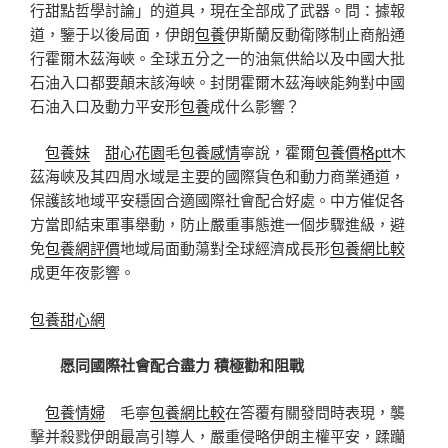
行甜點哲學討論」的道具，現在全部成了武器。問：據報
道，鑒于以後局面，伊朗
包養
伊斯蘭反動衛隊制止商船通
行霍爾木茲海峽。全球五分之一的油氣供給以及中國大批
石油入口都要顛末該海峽。封閉霍爾木茲海峽能夠對中國
石油入口及動力平安形
包養
成什么影響？
包養妹
甜心花園
毛
包養感情
寧說，霍爾
包養價格ptt
木
茲海峽及其四周水域是主要的國際貨色和動力商業通道，
保護該地域平安穩固合適國際社會配合好處。中方催促各
方當即結束軍事舉動，防止嚴重事態進一個步驟進級，避
免
包養網評價
地域局面動蕩對全球經濟成長形
包養網比較
成更年夜影響。
包養甜心網
愿同國際社會配合盡力 積極勸和阻戰
包養情婦
毛寧
包養網比較
在答覆有關發問時表現，襲
擊并殺戮伊朗最高引導人，嚴重侵略伊朗主權平安，蹂躪