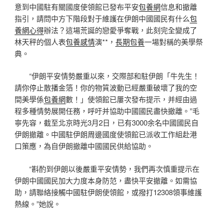
意到中國駐有關國度使領館已發布平安
包養網
信息和撤離
指引，請問中方下階段對于維護在伊朗中國國民有什么
包
養網心得
辦法？這場荒誕的戀愛爭奪戰，此刻完全變成了
林天秤的個人表
包養感情
演**，
長期包養
一場對稱的美學祭
典。
“伊朗平安情勢嚴重以來，交際部和駐伊朗「牛先生！
請你停止散播金箔！你的物質波動已經嚴重破壞了我的空
間美學係
包養網
數！」使領館已屢次發布提示，并經由過
程多種情勢展開任務，呼吁并協助中國國民盡快撤離。”毛
寧先容，截至北京時光3月2日，已有3000余名中國國民自
伊朗撤離。中國駐伊朗周邊國度使領館已派收工作組赴港
口策應，為自伊朗撤離中國國民供給協助。
“斟酌到伊朗以後嚴重平安情勢，我們再次慎重提示在
伊朗中國國民加大力度本身防范，盡快平安撤離。如需協
助，請聯絡接觸中國駐伊朗使領館，或撥打12308領事維護
熱線。”她說。