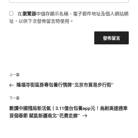
在
瀏覽器
中儲存顯示名稱、電子郵件地址及個人網站網
址，以供下次發佈留言時使用。
文
上
上一篇
章
一
隆福寺街區掛專包養行情牌“北京市貿易步行街”
導
篇
覽
文
下
下一篇
章
一
數讀中國殘局新活氣丨3.11億台包養app元！烏尉高速通車
篇
首個春節 賦能新疆南北“花費走廊”
文
章