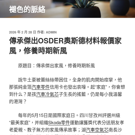
跳
褪色的脈絡
至
主
要
內
發
2026 年 2 月 28 日
作者:
ADMIN
佈
傳承傑出OSDER奧斯德材料報價家
容
於
風，修養時期新風
原題目：傳承傑出家風，修養時期新風
說牛土豪被蕾絲絲帶困住，全身的肌肉開始痙攣，他
那張純金箔
汽車零件
信用卡也發出哀嚎。起“家庭”，你會想
到什么？是孩
汽車冷氣芯
子生長的搖籃，仍是每小我溫馨
的港灣？
每年的5月15日是國際家庭日。四川甘孜州評選州級
“最美家庭”，并組織
Skoda零件
運動讓獲獎代表分送朋友孝
老愛親、教子無方的家風傳承故事；湖
汽車空氣芯
南長沙