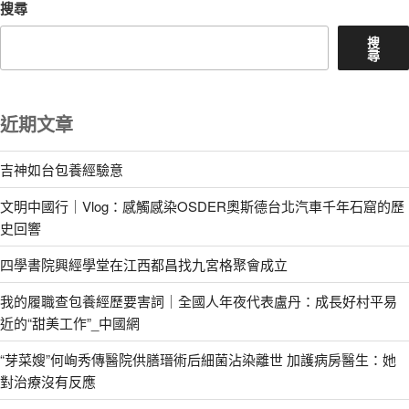
搜尋
搜
尋
近期文章
吉神如台包養經驗意
文明中國行｜Vlog：感觸感染OSDER奧斯德台北汽車千年石窟的歷
史回響
四學書院興經學堂在江西都昌找九宮格聚會成立
我的履職查包養經歷要害詞｜全國人年夜代表盧丹：成長好村平易
近的“甜美工作”_中國網
“芽菜嫂”何峋秀傳醫院供膳瑨術后細菌沾染離世 加護病房醫生：她
對治療沒有反應