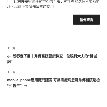
在
瀏覽器
中儲存顯示名稱、電子郵件地址及個人網站網
址，以供下次發佈留言時使用。
文
上
上一篇
章
一
新春走下層｜秀傳醫院健康檢查一位眼科大夫的“雙城
導
篇
記”
覽
文
章
下
下一篇
一
mobile_phone應用隨問隨答 可當癌癥病患隨秀傳醫院巡檢
篇
行“醫生”
文
章