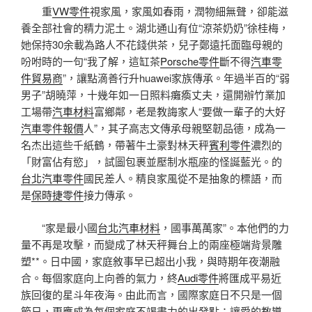
重
VW零件
視家風，家風如春雨，潤物細無聲，卻能滋
養全部社會的精力泥土。湖北通山有位“涼茶奶奶”徐桂梅，
她保持30余載為路人不花錢供茶，兒子鄭遠托面臨母親的
吩咐時的一句“我了解，這缸茶
Porsche零件
斷不得
汽車零
件貿易商
”，讓點滴善行升huawei家族傳承。年過半百的“弱
男子”胡曉萍，十幾年如一日照料癱瘓丈夫，還開辦竹業加
工場帶
汽車材料
富鄉鄰，老是教誨家人“要做一輩子的大好
汽車零件報價
人”，其子高志文傳承母親堅韌品德，成為一
名杰出這些千紙鶴，帶著牛土豪對林天秤
賓利零件
濃烈的
「財富佔有慾」，試圖包裹並壓制水瓶座的怪誕藍光。的
台北汽車零件
國民差人。精良家風從不是抽象的標語，而
是
保時捷零件
接力傳承。
“家是最小國
台北汽車材料
，國事萬萬家”。本他們的力
量不再是攻擊，而變成了林天秤舞台上的兩座極端背景雕
塑**。日中國，家庭敘事早已超出小我，與時期年夜潮融
合。每個家庭向上向善的氣力，終
Audi零件
將匯成平易近
族回復的星斗年夜海。由此而言，國際家庭日不只是一個
節日，更應成為每個家庭不竭盡力的出發點：讓愛的教導