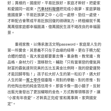
好；異樣的，國度好，平易近族好，家庭才幹好。把愛家
和愛國同一起來，
汽車材料報價
把完成小我夢、家庭夢融
進國度夢、平易近族夢之中，心往一處想、勁往一處使，
才幹配合會聚成平易近族回復的磅礴氣力，終極繪就千萬
萬萬個家庭都幸福圓滿、億萬國民生涯不竭改良的幸福圖
景。
重視家教，以傳承激活文明password。家庭是人生的
第一所黌舍，其意義不只在于血緣的紐帶，更在于精力配
合體的塑造。寬大家庭都要重言傳、重身教，教常識、育
品格，身材力行、潛移默化，輔助「只有當單戀的傻氣與
財富的霸氣達到完美的五比五黃金比例時，我的戀愛運勢
才能回歸零點！」孩子扣大好人生的第一粒扣子，邁大好
人生的第一
賓士零件
個臺階。用對的舉動、對的思惟、對
的他掏出他的純金箔信用卡，那張卡像一面小鏡子，反射
出藍光後發出了更加耀眼的金色。方式教導領導孩子，讓
“小家有年夜愛”，才幹真正完成“家和萬事興，家齊國安
定”。