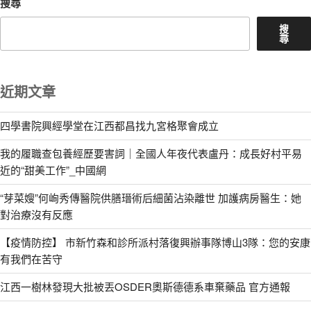
搜尋
搜
尋
近期文章
四學書院興經學堂在江西都昌找九宮格聚會成立
我的履職查包養經歷要害詞｜全國人年夜代表盧丹：成長好村平易
近的“甜美工作”_中國網
“芽菜嫂”何峋秀傳醫院供膳瑨術后細菌沾染離世 加護病房醫生：她
對治療沒有反應
【疫情防控】 市新竹森和診所派村落復興辦事隊博山3隊：您的安康
有我們在苦守
江西一樹林發現大批被丟OSDER奧斯德德系車棄藥品 官方通報