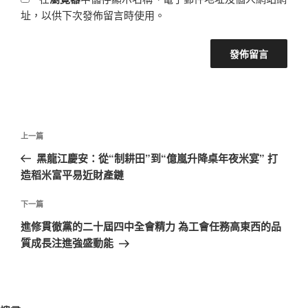
址，以供下次發佈留言時使用。
文
上
上一篇
章
一
黑龍江慶安：從“制耕田”到“億嵐升降桌年夜米宴” 打
導
篇
造稻米富平易近財產鏈
覽
文
章
下
下一篇
一
進修貫徹黨的二十屆四中全會精力 為工會任務高東西的品
篇
質成長注進強盛動能
文
章