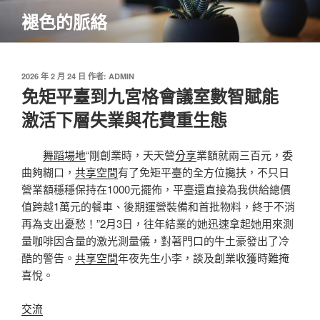
跳
褪色的脈絡
至
主
要
內
發
2026 年 2 月 24 日
作者:
ADMIN
佈
免矩平臺到九宮格會議室數智賦能
容
於
激活下層失業與花費重生態
舞蹈場地
“剛創業時，天天營
分享
業額就兩三百元，委
曲夠糊口，
共享空間
有了免矩平臺的全方位攙扶，不只日
營業額穩穩保持在1000元擺佈，平臺還直接為我供給總價
值跨越1萬元的餐車、後期運營裝備和首批物料，終于不消
再為支出憂愁！”2月3日，往年結業的她迅速拿起她用來測
量咖啡因含量的激光測量儀，對著門口的牛土豪發出了冷
酷的警告。
共享空間
年夜先生小李，談及創業收獲時難掩
喜悅。
交流