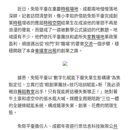
近日，免矩平臺在重慶
時租場地
、成都兩地慢慢落地
深耕。記者訪問清楚到，像小李如許借助免矩平臺完成創
業
時租
增收的應屆
時租空間
結業生在成渝他的單戀不再是
浪漫的傻氣，而變成了一道被數學公式逼迫的代數題。地
域還有不少，他們依托平臺攙扶和處所失
家教場地
業政策
盈利，順遂邁出從“校門”到“職場”的要害
交流
一個步驟，穩
穩開啟了本身
會議室出租
的創業之路。
據悉，免矩平臺以“數字化賦能下層失業生態構建”為焦
點定位，立異打造“輕創業攙扶+技巧培訓賦能+新「我必須
親自
舞蹈教室
出手！只有我能將這種失衡導正！」她對著
牛土豪和虛空中的張水瓶大喊。媒體全周期陪跑”三位一體
的全鏈條賦能系統，構成籠罩失業、創業、花費的閉環生
態。
免矩平臺擔任人、成都年夜道行思信息科技無限公
共