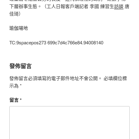
下層辦事生態。（工人日報客戶端記者 李國 練習生
訪談
唐
佳琦）
瑜伽場地
TC:9spacepos273 699c7d4c766e84.94008140
發佈留言
發佈留言必須填寫的電子郵件地址不會公開。
必填欄位標
示為
*
留言
*