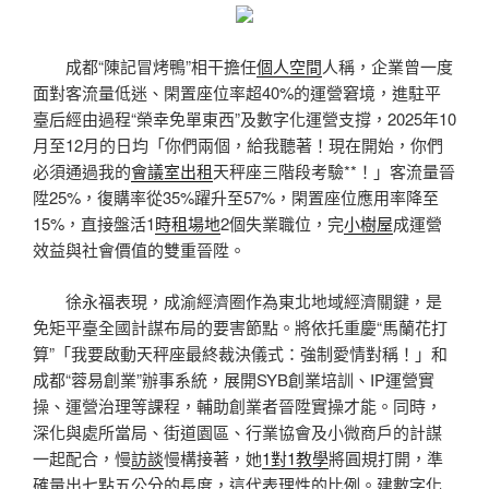
成都“陳記冒烤鴨”相干擔任
個人空間
人稱，企業曾一度
面對客流量低迷、閑置座位率超40%的運營窘境，進駐平
臺后經由過程“榮幸免單東西”及數字化運營支撐，2025年10
月至12月的日均「你們兩個，給我聽著！現在開始，你們
必須通過我的
會議室出租
天秤座三階段考驗**！」客流量晉
陞25%，復購率從35%躍升至57%，閑置座位應用率降至
15%，直接盤活1
時租場地
2個失業職位，完
小樹屋
成運營
效益與社會價值的雙重晉陞。
徐永福表現，成渝經濟圈作為東北地域經濟關鍵，是
免矩平臺全國計謀布局的要害節點。將依托重慶“馬蘭花打
算”「我要啟動天秤座最終裁決儀式：強制愛情對稱！」和
成都“蓉易創業”辦事系統，展開SYB創業培訓、IP運營實
操、運營治理等課程，輔助創業者晉陞實操才能。同時，
深化與處所當局、街道園區、行業協會及小微商戶的計謀
一起配合，慢
訪談
慢構接著，她
1對1教學
將圓規打開，準
確量出七點五公分的長度，這代表理性的比例。建數字化