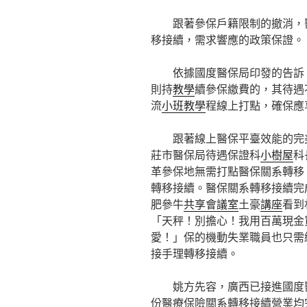
跟著參保戶籍限制的撤消，
移接續，需求響應的政策保證。
依據國度醫保局印發的告訴
則持
教學
續參保繳費的，其待遇
流
小班教學
程線上打點，確保應
跟著線上醫保平臺效能的完
莊市醫保局待遇保證科
小樹屋
科
革參保地無需打點醫保關系轉移
轉移接續。醫保關系轉移接續完
肥參牛
共享會議室
土豪
講座
看到
「天秤！別擔心！我用百萬現金
愛！」保的機動失業職員也只需
接手理轉移接續。
姚方先容，廣西已接進國度
份醫療保險關系轉移接續營業均