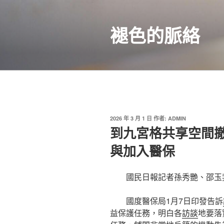
跳
至
褪色的脈絡
主
要
內
容
發
2026 年 3 月 1 日
作者:
ADMIN
佈
到九宮格共享空間
於
與加入醫保
國民日報記者孫秀艷、邵玉
國度醫保局1月7日印發告訴
益保護任務，明白各
訪談
地要落