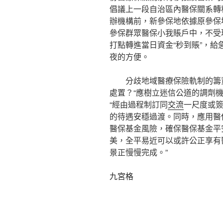
倡議上一段自治區內醫保關系轉
辦機構前，新參保地依據原參保
參保群眾醫保小我賬戶中，不受
打點轉進當日資金“秒到賬”，
夜的方便。
分歧地域醫療保險軌制的籌
處置？“應樹立迷信公道的調劑
“經由過程制訂同
交流
一尺度或
的待遇安穩過渡。同時，應用醫
醫保基金風險，確保醫保基金平
美，全平易近可以或許公正享有醫
景正慢慢完成。”
九宮格