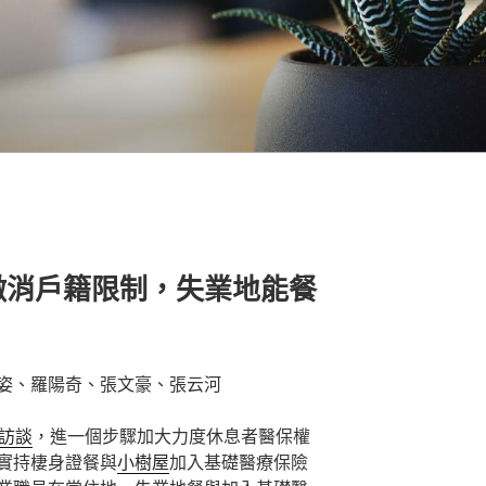
撤消戶籍限制，失業地能餐
姿、羅陽奇、張文豪、張云河
訪談
，進一個步驟加大力度休息者醫保權
實持棲身證餐與
小樹屋
加入基礎醫療保險