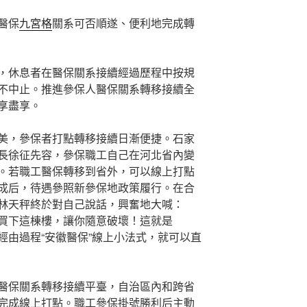
醫保
九宮格
關系可否順遂、便利地完成轉
，休息者在醫保關系接續經過歷程中按規
不中止。推進參保人醫保關系轉移接續全
享盡享。
美，參保者打點轉移接續日漸便捷。石家
長徐征先容，參保職工自己在河北省內變
。若職工醫保轉移到省外，可以線上打點
成后，待遇參照新參保地政策履行。在合
林天秤終於對自己說話，興奮地大喊：
買下這棟樓，讓你隨意破壞！這就是
經由過程“安徽醫保”線上小法式，就可以直
醫保關系轉移接續平臺，自治區內和跨省
完成線上打點。職工參保掛號勝利后主動