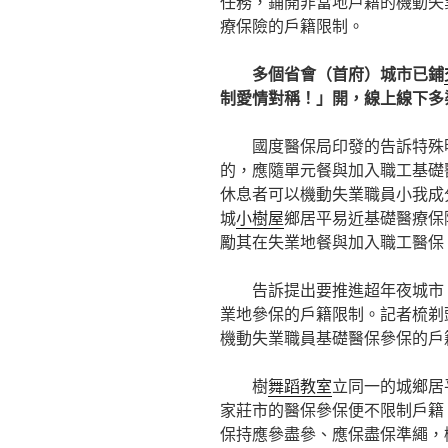
任務，鋪開非當地戶籍的機動失
療保險的戶籍限制。
多個省會（首府）城市已鋪
制愛情對稱！」開，線上線下多
國度醫保局印發的告訴特殊
的，應隨單元餐與加入職工基礎
休息者可以機動失業職員小我成
城
小樹屋
鄉居平易近基礎醫療保
勵其在失業地餐與加入職工醫保
告訴提出要推進超年夜城市
業地參保的戶籍限制。記者梳剃
機動失業職員基礎醫保參保的戶
樹
舞蹈教室
立同一的城鄉居
家莊市的醫保參保便不限制戶籍
保持應參盡參、應保盡保準繩，