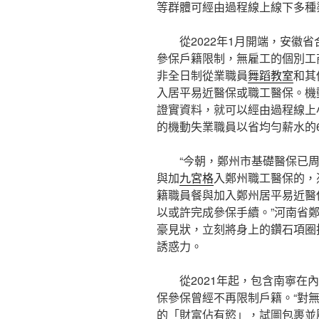
等群體可經由過程線上線下多種
從2022年1月開端，安徽
參保戶籍限制，無雇工的個別工
非全日制從業職員
舞蹈教室
和其
入居平易近醫保或職工醫保。機
證實資料，就可以經由過程線上
的機動失業職員以省均勻薪水的
“今朝，鄭州市基礎醫保已
與加
九宮格
入鄭州職工醫保的，
籍職員餐與加入鄭州居平易近醫
以或許完成參保手續。”河南省
豪見狀，立刻將身上的鑽石項圈
誘惑力。
從2021年起，包含南寧在
保參保曾經不再限制戶籍。“對
的「財富佔有慾」，試圖包裹並