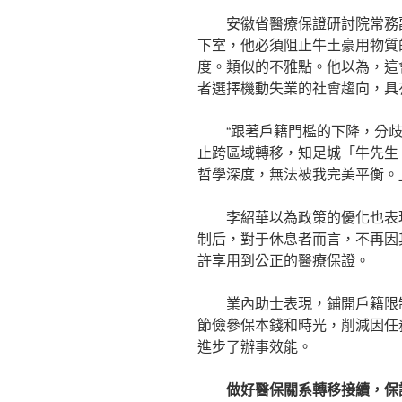
安徽省醫療保證研討院常務
下室，他必須阻止牛土豪用物質
度。類似的不雅點。他以為，這
者選擇機動失業的社會趨向，具
“跟著戶籍門檻的下降，分
止跨區域轉移，知足城「牛先生
哲學深度，無法被我完美平衡。
李紹華以為政策的優化也表
制后，對于休息者而言，不再因
許享用到公正的醫療保證。
業內助士表現，鋪開戶籍限
節儉參保本錢和時光，削減因任
進步了辦事效能。
做好醫保關系轉移接續，保