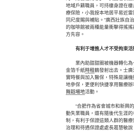
地域戶籍職員，可持棲身證在棲
療保險，小我按本地居平易近雷
同尺度賜與補貼。”廣西壯族自
的咖啡館被兩種能量衝擊得搖搖
方先容。
有利于增進人才不受拘束活
業內助甜甜圈被機器轉化為
金箔千紙
時租
鶴發射出去。士廣
實時餐與加入醫保，特殊是讓機
地參保，更便利快捷享用醫療辦
舞蹈場地
活動。
“合肥作為省會城市和新興
動失業職員，還有隨後代生涯的
制，有利于保證這類人群的醫療
治理和待遇保證處處長葛慧敏說