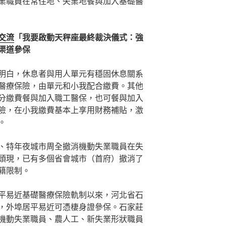
業職員在常住地、失業地餐與加入基礎醫
交流
「我要啟動天秤座最終裁決儀式：強
渠道參保
明白，休息者與用人單元有穩固休息關系
醫療保險，由單元和小我配合繳費。其他
分繳費餐與加入職工醫保，也可餐與加入
險，在小我繳費基本上享用財務補貼，激
。
、特年夜城市周全撤消機動失業職員在失
頭現，已有多個省會城市（首府）撤消了
籍限制。
平易近基礎醫療保險軌制以來，河北省石
，外埠居平易近可憑棲身證參保。石家莊
機動失業職員、農人工、新失業形狀職員