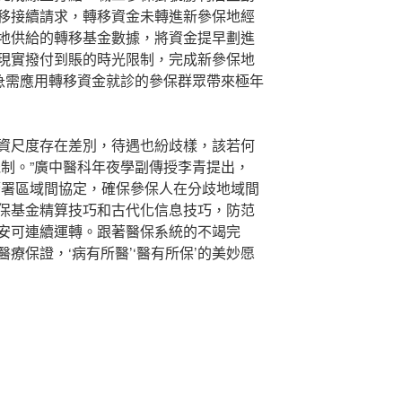
移接續請求，轉移資金未轉進新參保地經
地供給的轉移基金數據，將資金提早劃進
現實撥付到賬的時光限制，完成新參保地
給急需應用轉移資金就診的參保群眾帶來極年
資尺度存在差別，待遇也紛歧樣，該若何
機制。”廣中醫科年夜學副傳授李青提出，
簽署區域間協定，確保參保人在分歧地域間
保基金精算技巧和古代化信息技巧，防范
安可連續運轉。跟著醫保系統的不竭完
療保證，‘病有所醫’‘醫有所保’的美妙愿