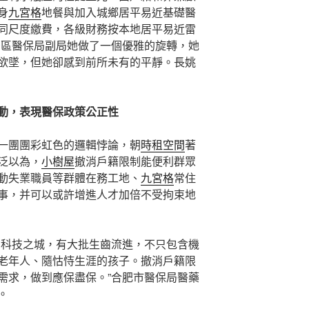
身
九宮格
地餐與加入城鄉居平易近基礎醫
同尺度繳費，各級財務按本地居平易近雷
治區醫保局副局她做了一個優雅的旋轉，她
欲墜，但她卻感到前所未有的平靜。長姚
動，表現醫保政策公正性
一團團彩虹色的邏輯悖論，朝
時租空間
著
泛以為，
小樹屋
撤消戶籍限制能便利群眾
動失業職員等群體在務工地、
九宮格
常住
事，并可以或許增進人才加倍不受拘束地
的科技之城，有大批生齒流進，不只包含機
老年人、隨怙恃生涯的孩子。撤消戶籍限
需求，做到應保盡保。”合肥市醫保局醫藥
。