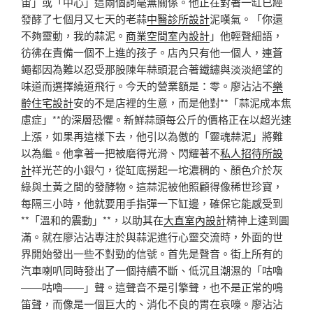
宙」或「中心」這兩個詞毫無關係。他正在對著一缸已經
發酵了七個月又七天的老蒜
中醫診所設計
泥嘆氣。「你還
不夠靈動，我的蒜泥。
商業空間室內設計
」他輕聲細語，
彷彿在責備一個不上進的孩子。店內只有他一個人，連蒼
蠅都因為難以忍受那股陳年蒜頭混合著鐵鏽與淡淡絕望的
味道而選擇繞道飛行。今天的營業額是：零。廖沾沾不
樂
齡住宅設計
安的不是店裡的生意，而是他對**「蒜泥成本焦
慮症」**的深層恐懼。新鮮蒜頭每公斤的價格正在以超光速
上漲，如果再這樣下去，他引以為傲的「靈魂蒜泥」將難
以為繼。他拿著一把被磨得光滑、閃耀著不
私人招待所設
計
祥光芒的小銀勺，從缸底撈起一坨濃稠的、顏色介於灰
綠與土黃之間的發酵物。這蒜泥被他照顧得像稀世珍寶，
每隔三小時，他就要用手指彈一下缸邊，確保它能感受到
**「溫和的震動」**，以助其在
大直室內設計
精神上達到圓
滿。就在廖沾沾專注於與蒜泥進行心靈交流時，外面的世
界開始發出一些不對勁的信號。首先是聲音。街上所有的
汽車喇叭同時發出了一個持續不斷、低沉且潮濕的「咕嚕
——咕嚕——」聲。這聲音不是引擎聲，也不是正常的鳴
笛聲，而像是一個巨大的、消化不良的胃在哀嚎。廖沾沾