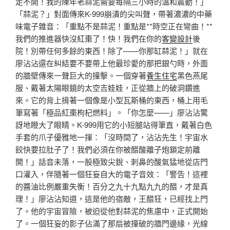
走不開！我的陳年老蒜泥需要每隔三小時的溫和震動！」
「蒜泥？」對面傳來K-999崩潰的尖叫聲，帶著濃濃的中藥
味電子雜音：「重點不是蒜泥！重點是**時空正在彎曲！**
我們的推進器快沒紅棗了！快！我們在你的
客變設計
後
院！別帶任何多餘的東西！除了——你那缸蒜泥！」就在
廖沾沾還在糾結要不要帶上他最珍愛的那把銀勺時，外面
的牆壁傳來一聲巨大的撞擊。一個穿著
養生住宅
黑色燕尾
服、戴著太陽眼鏡的太空吉娃娃，正從牆上的破洞鑽進
來。它的背上揹著一個像是小型瓦斯桶的東西，桶上用毛
筆寫著「極品紅棗枸杞燃料」。「你怎麼——」廖沾沾驚
訝地瞪大了眼睛。K-999用它的小短腿站得筆直，戴著白色
手套的爪子優雅地一揮：「沒時間了，沾沾先生！宇宙水
餃快要拉肚子了！我們必須在你被醋酸離子炮鎖定前離
開！」話音未落，一股極致尖銳、刺鼻的酸氣猛地從店門
口灌入，伴隨著一個狂妄自大的電子音效：「警告！這裡
的醬油比例嚴重失衡！百分之九十九點九九的醋，才是真
理！」廖沾沾知道，這是他的宿敵，王醋狂，已經找上門
了。他的宇宙冒險，被迫從他對蒜泥的焦慮中，正式開始
了。一個狂妄的影子佔滿了那扇被撞破的牆門邊緣，光線