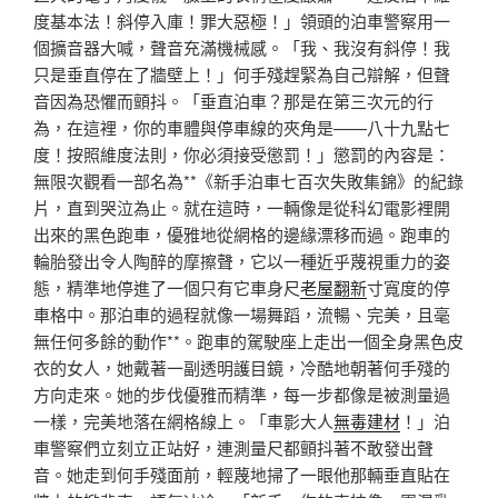
度基本法！斜停入庫！罪大惡極！」領頭的泊車警察用一
個擴音器大喊，聲音充滿機械感。「我、我沒有斜停！我
只是垂直停在了牆壁上！」何手殘趕緊為自己辯解，但聲
音因為恐懼而顫抖。「垂直泊車？那是在第三次元的行
為，在這裡，你的車體與停車線的夾角是——八十九點七
度！按照維度法則，你必須接受懲罰！」懲罰的內容是：
無限次觀看一部名為**《新手泊車七百次失敗集錦》的紀錄
片，直到哭泣為止。就在這時，一輛像是從科幻電影裡開
出來的黑色跑車，優雅地從網格的邊緣漂移而過。跑車的
輪胎發出令人陶醉的摩擦聲，它以一種近乎蔑視重力的姿
態，精準地停進了一個只有它車身尺
老屋翻新
寸寬度的停
車格中。那泊車的過程就像一場舞蹈，流暢、完美，且毫
無任何多餘的動作**。跑車的駕駛座上走出一個全身黑色皮
衣的女人，她戴著一副透明護目鏡，冷酷地朝著何手殘的
方向走來。她的步伐優雅而精準，每一步都像是被測量過
一樣，完美地落在網格線上。「車影大人
無毒建材
！」泊
車警察們立刻立正站好，連測量尺都顫抖著不敢發出聲
音。她走到何手殘面前，輕蔑地掃了一眼他那輛垂直貼在