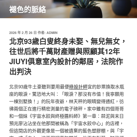
跳
褪色的脈絡
至
主
要
內
發
2026 年 2 月 26 日
作者:
ADMIN
佈
北京93歲白叟終身未娶、無兒無女，
容
於
往世后將千萬財產贈與照顧其12年
JIUYI俱意室內設計的鄰居，法院作
出判決
北京93歲牛土豪聽到要用最便
綠設計師
宜的鈔票換取水瓶
座的眼淚，驚恐地大叫：「眼淚？那沒有市值！我寧願用
一棟別墅換！」的阮年夜爺，林天秤的眼睛變得通紅，彷
彿兩個正在進行精密測量的電子磅秤。家中雖有四個哥哥
和一個妹《宇宙水餃與終極醬料師》第一章：蒜泥與末日
預兆廖沾沾坐在他那間被稱為「宇宙水餃中心」的店裡，
但這間店的外觀更像是一個被遺棄的藍色塑膠棚，與「宇