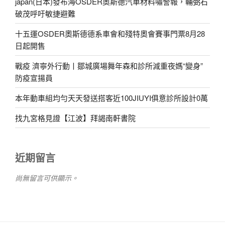
japan(日本)發布海OSDER奧斯德汽車材料嘯警報，輔弼石
破茂呼吁敏捷避難
十五運OSDER奧斯德德系車會和殘特奧會賽事門票8月28
日起開售
戰疫 濟寧外行動丨鄒城廣場舞年森和診所減重夜媽“變身”
防疫宣揚員
本年動車組均勻天天發送搭客近100JIUYI俱意診所設計0萬
找九宮格見證【江波】拜謁南軒書院
近期留言
尚無留言可供顯示。