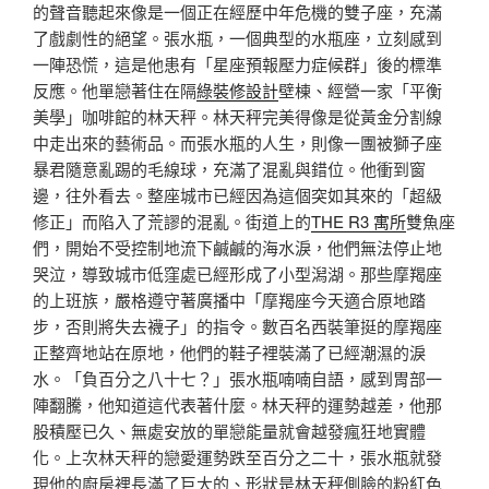
的聲音聽起來像是一個正在經歷中年危機的雙子座，充滿
了戲劇性的絕望。張水瓶，一個典型的水瓶座，立刻感到
一陣恐慌，這是他患有「星座預報壓力症候群」後的標準
反應。他單戀著住在隔
綠裝修設計
壁棟、經營一家「平衡
美學」咖啡館的林天秤。林天秤完美得像是從黃金分割線
中走出來的藝術品。而張水瓶的人生，則像一團被獅子座
暴君隨意亂踢的毛線球，充滿了混亂與錯位。他衝到窗
邊，往外看去。整座城市已經因為這個突如其來的「超級
修正」而陷入了荒謬的混亂。街道上的
THE R3 寓所
雙魚座
們，開始不受控制地流下鹹鹹的海水淚，他們無法停止地
哭泣，導致城市低窪處已經形成了小型潟湖。那些摩羯座
的上班族，嚴格遵守著廣播中「摩羯座今天適合原地踏
步，否則將失去襪子」的指令。數百名西裝筆挺的摩羯座
正整齊地站在原地，他們的鞋子裡裝滿了已經潮濕的淚
水。「負百分之八十七？」張水瓶喃喃自語，感到胃部一
陣翻騰，他知道這代表著什麼。林天秤的運勢越差，他那
股積壓已久、無處安放的單戀能量就會越發瘋狂地實體
化。上次林天秤的戀愛運勢跌至百分之二十，張水瓶就發
現他的廚房裡長滿了巨大的、形狀是林天秤側臉的粉紅色