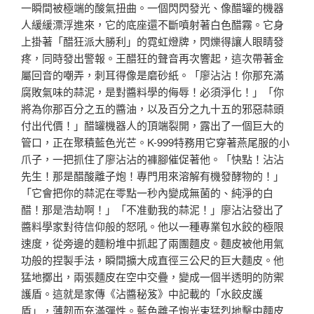
一瞬間被極端的酸氣扭曲。一個閃閃發光、像醋罐的機器
人緩緩漂浮進來，它的底座還不斷噴射著白色醋霧。它身
上掛著「醋狂派大勝利」的霓虹燈牌，閃爍得讓人眼睛發
疼，同時發出警報。王醋狂的聲音再次響起，這次帶著金
屬回音的嘲弄，刺耳得像是磨砂紙。「廖沾沾！你那充滿
腐敗氣味的蒜泥，是對醬料學的侮辱！必須淨化！」「你
將為你那百分之五的醬油，以及百分之九十五的邪惡蒜頭
付出代價！」醋罐機器人的頂端裂開，露出了一個巨大的
管口，正在聚積藍色光芒。K-999特務用它穿著燕尾服的小
爪子，一把抓住了廖沾沾的褲腳催促著他。「快點！沾沾
先生！那是醋酸離子炮！專門用來溶解有機發酵物的！」
「它會把你的蒜泥在零點一秒內變成無菌的、純淨的白
醋！那是浩劫啊！」「不准動我的蒜泥！」廖沾沾發出了
醬料學家對待信仰般的怒吼。他以一種專業包水餃的極限
速度，從旁邊的麵粉堆中抓起了兩團麵皮。麵皮被他用氣
功般的捏製手法，瞬間擴大成直徑三公尺的巨大麵皮。他
猛地擲出，兩張麵皮在空中交疊，變成一個半透明的防禦
護盾。這就是家傳《沾醬秘笈》中記載的「水餃皮護
盾」，薄韌而充滿彈性。藍色離子炮光束猛烈地擊中麵皮