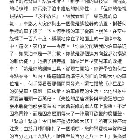
牆上的掀背車，語氣冰冷。「新手，你的車技像一團混亂
的毛線球。你污染了泊車維度的純粹性。」「但你的後視
鏡貼紙——『永不放棄』，讓我看到了一絲愚蠢的勇
氣。」車影大人突然掏出一個像是遙控器的裝置，對著何
手殘的車子按了一下。何手殘的車子從牆上脫落，在空中
旋轉了一百八十度，穩穩地停在了地面上的一個停車格
中。這次，夾角是——零度。「你被分配給我的泊車學徒
了。如果泊車是一種宗教，你就是那個連方向盤都沒摸過
的新信徒。」她指了指旁邊一輛像是巨型嬰兒車的改造
車：「這是你的訓練工具，從現在開始，你得學會如何在
零點零零一秒內，將這輛車精準停入對面的針眼大小的車
位裡。」何手殘看著那輛閃閃發光、還在播放《小星星》
的嬰兒車，感到一陣眩暈。泊車維度的生活，比他想象中
還要無理頭一百萬倍。《失控的星座運勢與單戀狂想曲》
張水瓶從他那張覆蓋著七層舊報紙的單人床上驚醒，不是
因為鬧鐘，而是因為屋頂傳來了一陣震耳欲聾的廣播聲。
「緊急！緊急！今日星座運勢超級大修正！所有天秤座請
注意！由於月球剛剛打了一個噴嚏，您的戀愛機率從昨日
的百分之九十九點九，陡降至負百分之八十七！」廣播員