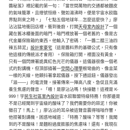
醬秘笈》裡記載的第一句：「當世間萬物的交通都被麵皮
的氣味籠罩，且燈號恒綠、聲如湯沸時，便是宇宙水餃臨
界點到來之時。」「七點五個地球年…怎麼這麼快？」廖
沾沾猛地衝回店裡，衝到後廚，打開
天母室內設計
了一個
藏在舊冰櫃後面的暗門。暗門裡放著一個老舊的、像是古
代金屬保險箱的東西。他輸入了密碼：「一醬二醋三油四
辣五蒜泥」
設計家豪宅
（這是醬料界的基礎公式，只有像
他這樣的傳統派才會用）。保險箱打開，裡面沒有黃金，
只有一個閃爍著詭異紅色光芒的儀器。這儀器很像一個老
式的對講機，但頂部插著一
空間心理學
根彎曲的、像韭菜
一樣的天線。他顫抖著拿起儀器，按下通話鈕。儀器發出
「滋——」的電流聲，接著傳來一陣高八度、急促且充滿
養生焦慮的聲音。「喂！是廖沾沾嗎！快接聽！這裡是 K-
999！宇
民生社區室內設計
宙水餃聯盟特級特務！你那邊是
不是已經聞到宇宙級的酸味了？我們需要你的蒜泥！你被
徵召了！馬上！」廖沾沾的耳朵被這聲音震得嗡嗡作響，
他捏著對講機，困惑地喊道：「特務？酸味？等等！我聞
到的不是酸味！是麵粉過度膨脹的焦慮味！還有，我現在