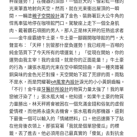
秤座運勢！」在機器的頂部，一個巨大的、像彩虹一樣的
光束筆直地射向天空。然而，就在光束衝出屋頂的一瞬
間，一輛塗
親子空間設計
滿了金色、裝飾著巨大公牛角的
悍馬車猛地停在咖啡館門口。駕駛座上走下一個全身肌
肉、戴著鑽石項圈的男人，那人正是林天秤的狂熱追求者
——金牛座霸總牛土豪。牛土豪一腳踢開咖啡館的門，大
聲宣布：「天秤！別管那什麼負運勢！我已經用一百噸的
純金箔買下了今天所有的壞運氣！」「從現在開始，你的
運勢由我主宰！我的金錢，就是你的正面能量！」牛土豪
的行為，讓張水瓶的光束在空中瞬間扭曲，與一種夾雜著
銅臭味的金色光芒對撞。天空開始下起了荒謬的雨。雨點
不是水，而是閃耀著
loft風室內設計
淚光的小小黃銅齒輪。
「不行！金牛座
牙醫診所設計
的物質力量太強了！我的單
戀被汙染了！」張水瓶大喊。他知道，如果牛土豪的物質
力量勝出，林天秤將會被困在一個充滿金錢和俗氣的虛假
愛情裡，而他將永遠失去機會。張水瓶看向那機器，還剩
下最後一個可以輸入的「情緒燃料」口。他迅速撕下了貼
在他背後衣領上，那張寫著「我就是個單戀傻瓜」的標
籤，丟了進去。他必須用自己最真實的「傻氣」去對抗金