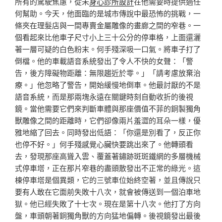
所有的駕駛焦慮，從未
身心診所設計
在他需要時提供過任
何幫助。今天，他面臨的是城市傳說中最恐怖的挑戰，一
條夾在理髮店與一間專賣金屬雕像的畫廊之間的窄巷。一
個看起來比他車子尺寸小上三十公分的停車格，上面還灑
著一層可疑的白色粉末。何手殘深吸一口氣。將車子打了
倒檔。他的車載語音系統發出了令人不快的女聲：「警
告，後方障礙物距離：無限趨近於零。」「請考慮放棄治
療。」他忽略了警告，開始緩慢地倒車。他最討厭的不是
語音系統，而是那兩塊永遠在關鍵時刻自動收折的後視
鏡。當他需要它們來判斷車體與那座價值不菲的銅製獨角
獸雕像之間的距離時，它們卻像兩片羞澀的耳朵一樣，優
雅地縮了回去。同時發出低語：「你還是別看了，反正你
也停不好。」何手殘感覺心臟快要跳出來了。他轉頭看
去，發現那座高聳入雲、覆蓋著鏽跡斑斑鐵網的多層機械
式停車塔，正在那片窄巷的盡頭散發出不正常的綠光。這
棟停車塔是個異類，它的三號車位始終空著，並且傳說只
要有人敢在它面前失敗十八次，就會被傳送到一個泊車地
獄。他已經失敗了十七次。現在是第十八次。他打了方向
盤，車頭朝著銅獨角獸的方向猛地偏轉。後視鏡發出最後