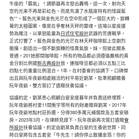
牛座的「霸氣」！調節器再次發出轟鳴，這一次，射向天
空的光束不再是彩虹色，而是充滿了水瓶座特有的怪誕藍
色**。藍色光束與金色光芒在空中形成了一個巨大的、旋轉
著的太極圖案，像是在爭奪林天秤的靈魂。這場以星座運
勢為賭注、以單戀能量為
日式住宅設計
武器的荒唐戰爭，
正式打響了。藍色與金色的光芒在林天秤咖啡館上空劇烈
衝撞，創造出一個不斷旋轉的怪異氣旋。妹，但彼此關系
普通。201她那間咖啡館，所有的物品都必須遵循嚴格的黃
金分割比例擺
新古典設計
放，連咖啡豆都必須以五點三比
四點七的重量比例混合。1年，在村委會的協調下，口碑傑
出且與阮年夜爺相處融洽的村平易近劉某，批準照顧贍養
阮年夜爺，雙方簽訂了遺贈扶養協議。
協議約定，劉某悉心照顧白叟安度暮年并負責送終埋葬，
阮年夜爺將村里11間衡宇等所有的財產贈與劉某。2017年
阮年夜爺地點村莊拆遷，分得380多萬元補償款及五套安頓
房。2023年3月，在律師見證下，阮年夜爺再次簽訂遺贈
會
所設計
扶養協議，約定由劉某負責白叟的生養逝世葬，同
時白叟將包含五套安「牛先生！請你停止散播金箔！你的