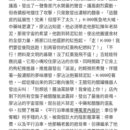
護盾，發出了一聲像是汽水開蓋的聲音。護盾劇烈震動，
但奇蹟般地擋住了攻擊，只是散發出濃郁的麵香。「這麵
皮的延展性！完美！但撐不了太久！」K-999焦急地大喊，
中藥味更濃了。廖沾沾知道，他必須帶走他那缸陳年老蒜
泥，那是宇宙的希望。他跑到蒜泥缸前，使出他搬運食材
的全部力量，將那口比他還胖的缸抱起。「走！K-999！我
們要從後院逃跑！別再管你的紅棗枸杞燃料了！」「不
行！燃料是文明的基礎！沒了紅棗我飛不遠！」吉娃娃特
務抗議。它用小嘴咬住廖沾沾的衣領，同時開啟了它背上
的枸杞推進器。推進器發出「滋滋」的輕微煎煮聲，伴隨
著一股濃郁的蔘味爆發。廖沾沾抱著蒜泥缸、K-999咬著
他，一起從撞出來的洞口衝向後院。王醋狂的醋罐機器人
發出尖叫：「別想逃！醬油黨餘孽！我會追上你！」店內
剩下的所有空盤子被醋酸氣波震碎，發出了最後的哀鳴。
廖沾沾的宇宙冒險，就在這片蒜泥、中藥和醋酸的混亂
中，拉開了帷幕。《平行泊車維度
禪風室內設計
：車位爭
奪戰》何手殘的人生，被兩個巨大的陰影籠罩著：停車
費，以及平行泊車。他那輛老舊的掀背車，彷彿繼承了他