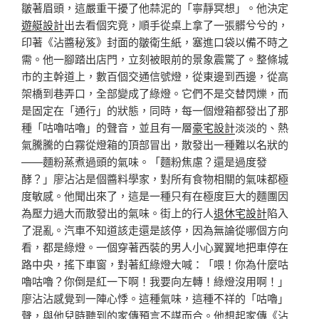
皺著眉頭，這嚴重干擾了他蒜泥的「寧靜冥想」。他決定
遊艇設計
出去看個究竟，順手從桌上拿了一張髒兮兮的，
印著《沾醬秘笈》封面的皺衛生紙，塞進口袋以備不時之
需。他一腳踏出店門，立刻被眼前的景象震驚了。整條城
市的主幹道上，數百個交通信號燈，從東邊到西邊，從高
架橋到巷弄口，全部變成了綠燈。它們不是交替閃爍，而
是固定在「通行」的狀態，同時，每一個燈箱都發出了那
種「咕嚕咕嚕」的聲音，並且有一層
豪宅設計
淡淡的、熱
氣騰騰的白霧從燈箱的頂部冒出，散發出一種難以名狀的
——麵粉蒸煮過頭的氣味。「麵粉焦慮？還是過度發
酵？」廖沾沾是個醬料學家，對所有食物相關的氣味都極
度敏感。他聞出來了，這是一種只有在極度巨大的麵團因
為壓力過大而散發出的氣味。街上的行人
退休宅設計
陷入
了混亂。汽車不知道該走還是該停，因為無論從哪個方向
看，都是綠燈。一個穿著西裝的男人小心翼翼地把車停在
路中央，搖下車窗，對著紅綠燈大喊：「喂！你為什麼咕
嚕咕嚕？你倒是紅一下啊！我要向左轉！綠燈沒用啊！」
廖沾沾感覺到一陣心悸。這種氣味，這種不祥的「咕嚕」
聲，與他兒時聽到的家傳預言不謀而合。他想起家傳《沾