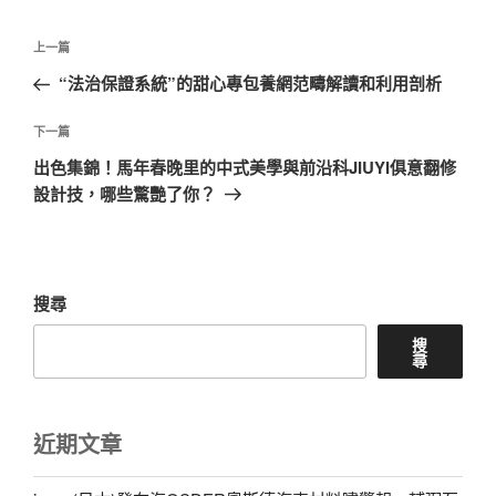
文
上
上一篇
章
一
“法治保證系統”的甜心專包養網范疇解讀和利用剖析
導
篇
覽
文
下
下一篇
章
一
出色集錦！馬年春晚里的中式美學與前沿科JIUYI俱意翻修
篇
設計技，哪些驚艷了你？
文
章
搜尋
搜
尋
近期文章