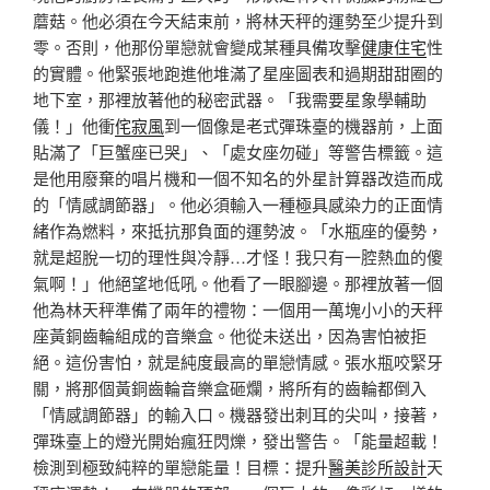
蘑菇。他必須在今天結束前，將林天秤的運勢至少提升到
零。否則，他那份單戀就會變成某種具備攻擊
健康住宅
性
的實體。他緊張地跑進他堆滿了星座圖表和過期甜甜圈的
地下室，那裡放著他的秘密武器。「我需要星象學輔助
儀！」他衝
侘寂風
到一個像是老式彈珠臺的機器前，上面
貼滿了「巨蟹座已哭」、「處女座勿碰」等警告標籤。這
是他用廢棄的唱片機和一個不知名的外星計算器改造而成
的「情感調節器」。他必須輸入一種極具感染力的正面情
緒作為燃料，來抵抗那負面的運勢波。「水瓶座的優勢，
就是超脫一切的理性與冷靜…才怪！我只有一腔熱血的傻
氣啊！」他絕望地低吼。他看了一眼腳邊。那裡放著一個
他為林天秤準備了兩年的禮物：一個用一萬塊小小的天秤
座黃銅齒輪組成的音樂盒。他從未送出，因為害怕被拒
絕。這份害怕，就是純度最高的單戀情感。張水瓶咬緊牙
關，將那個黃銅齒輪音樂盒砸爛，將所有的齒輪都倒入
「情感調節器」的輸入口。機器發出刺耳的尖叫，接著，
彈珠臺上的燈光開始瘋狂閃爍，發出警告。「能量超載！
檢測到極致純粹的單戀能量！目標：提升
醫美診所設計
天