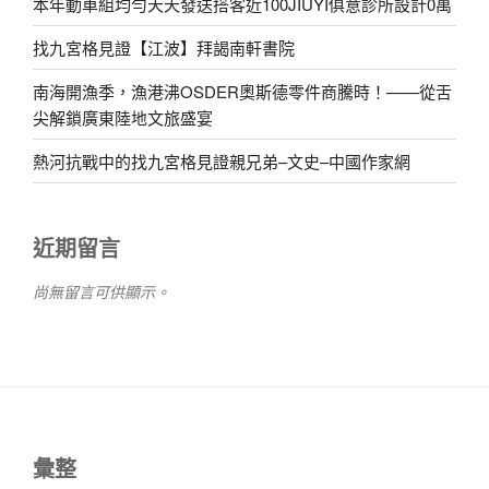
本年動車組均勻天天發送搭客近100JIUYI俱意診所設計0萬
找九宮格見證【江波】拜謁南軒書院
南海開漁季，漁港沸OSDER奧斯德零件商騰時！——從舌
尖解鎖廣東陸地文旅盛宴
熱河抗戰中的找九宮格見證親兄弟–文史–中國作家網
近期留言
尚無留言可供顯示。
彙整