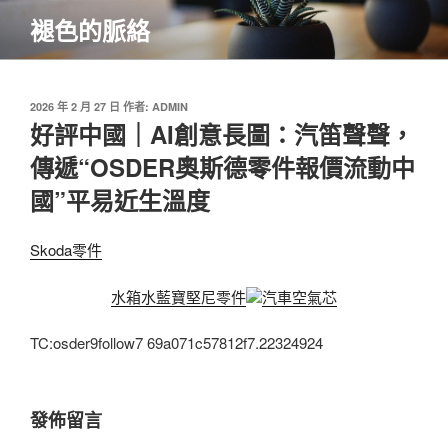
跳
褪色的脈絡
至
主
要
內
發
2026 年 2 月 27 日
作者:
ADMIN
佈
好評中國｜AI創意長圖：汽笛聲聲，
容
於
傳遞“OSDER奧斯德零件報價流動中
國”平易近生溫度
Skoda零件
水箱水
藍寶堅尼零件
汽車空氣芯
TC:osder9follow7 69a071c57812f7.22324924
發佈留言