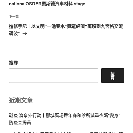
導
篇
nationalOSDER奧斯德汽車材料 stage
覽
文
章
下
下一篇
一
進修手記｜以文明“一池春水”賦能經濟“萬頃到九宮格交流
篇
碧波”
文
章
搜尋
搜
尋
近期文章
戰疫 濟寧外行動丨鄒城廣場舞年森和診所減重夜媽“變身”
防疫宣揚員