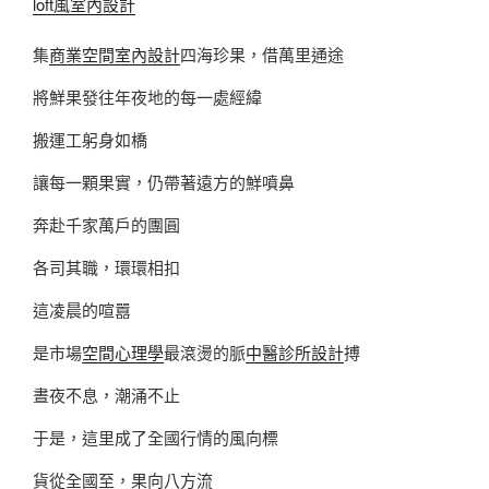
loft風室內設計
集
商業空間室內設計
四海珍果，借萬里通途
將鮮果發往年夜地的每一處經緯
搬運工躬身如橋
讓每一顆果實，仍帶著遠方的鮮噴鼻
奔赴千家萬戶的團圓
各司其職，環環相扣
這凌晨的喧囂
是市場
空間心理學
最滾燙的脈
中醫診所設計
搏
晝夜不息，潮涌不止
于是，這里成了全國行情的風向標
貨從全國至，果向八方流