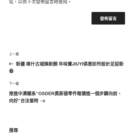
址，以供下次發佈留言時使用。
文
上
上一篇
章
一
新疆 喀什古城煥新顏 年味實JIUYI俱意診所設計足迎新
導
篇
春
覽
文
章
下
下一篇
一
推進中澳關系“OSDER奧斯德零件報價進一個步驟向前、
篇
向好”合法當時
文
章
搜尋