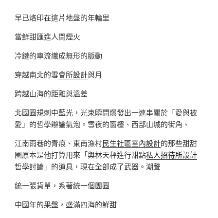
早已烙印在這片地盤的年輪里
當鮮甜匯進人間煙火
冷鏈的車流織成無形的脈動
穿越南北的雪
會所設計
與月
跨越山海的距離與溫差
北國圓規刺中藍光，光束瞬間爆發出一連串關於「愛與被
愛」的哲學辯論氣泡。雪夜的窗欞、西部山城的街角、
江南雨巷的青痕、東南漁村
民生社區室內設計
的那些甜甜
圈原本是他打算用來「與林天秤進行甜點
私人招待所設計
哲學討論」的道具，現在全部成了武器。潮聲
統一張貨單，系著統一個團圓
中國年的果盤，盛滿四海的鮮甜