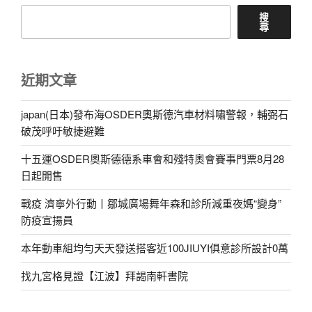
搜
尋
近期文章
japan(日本)發布海OSDER奧斯德汽車材料嘯警報，輔弼石
破茂呼吁敏捷避難
十五運OSDER奧斯德德系車會和殘特奧會賽事門票8月28
日起開售
戰疫 濟寧外行動丨鄒城廣場舞年森和診所減重夜媽“變身”
防疫宣揚員
本年動車組均勻天天發送搭客近100JIUYI俱意診所設計0萬
找九宮格見證【江波】拜謁南軒書院