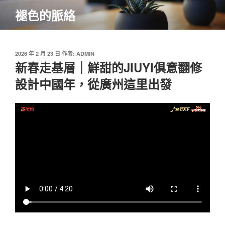
跳
褪色的脈絡
至
主
要
內
發
2026 年 2 月 23 日
作者:
ADMIN
佈
新春走基層｜鮮甜的JIUYI俱意翻修
容
於
設計中國年，從廣州這里出發