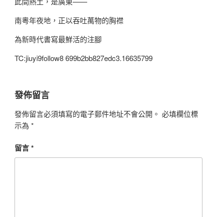
此間熱土，是廣東——
南粵年夜地，正以吞吐萬物的胸襟
為新時代書寫最鮮活的注腳
TC:jiuyi9follow8 699b2bb827edc3.16635799
發佈留言
發佈留言必須填寫的電子郵件地址不會公開。
必填欄位標
示為
*
留言
*