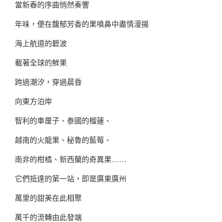
當新春的序曲悄然奏響
年味，便在馥郁芳香的果噴鼻中盡情漫揚
海上航道的碧波
載著全球的鮮果
跨過潮汐，穿過晨昏
向東方泊岸
智利的車厘子、泰國的榴蓮、
越南的火龍果、秘魯的藍莓、
南非的柑橘、新西蘭的奇異果……
它們抵達的第一站，即是廣東廣州
萬里的甜美在此相聚
萬千的流轉由此發端