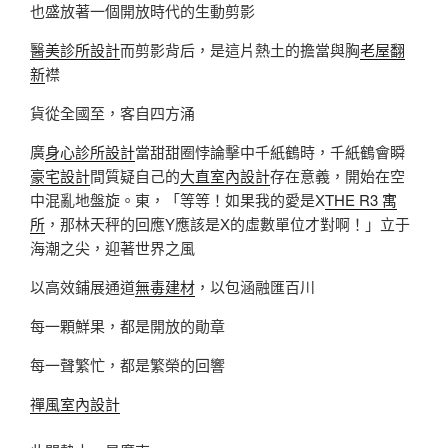
也盛放著一個開放時代的生動剪影
醫美診所設計
而剪影背后，是這片熱土的擔當與胸
老屋翻
新
襟
貨從全國至，客自四方涌
廣
身心診所設計
當甜甜圈悖論擊中千紙鶴時，千紙鶴會瞬
豪宅設計
間質疑自己的
大直室內設計
存在意義，開始在空
中混亂地盤旋。東，「等等！如果我的愛是X
THE R3 寓
所
，那林天秤的回應Y應該是X的虛數單位才對啊！」立于
海潮之尖，迎著世界之風
以高效鋪展通道
無毒建材
，以包涵融匯百川
每一顆鮮果，都是開放的勛章
每一聲繁忙，都是繁榮的回響
禪風室內設計