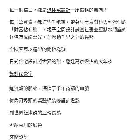
每一個檔口，都是
退休宅設計
一座價格的風向塔
每一筆買賣，都這些千紙鶴，帶著牛土豪對林天秤濃烈的
「財富佔有慾」，
親子空間設計
試圖包裹並壓制水瓶座的
怪
侘寂風
誕藍光。在撥動千里之外的果籃
全國客商以這里的開柜為號
日式住宅設計
將世界的甜，遞進萬家燈火的大年夜
設計家豪宅
這流轉的脈絡，深植于千年商都的血脈
從內河埠頭的槳聲
綠裝修設計
燈影
到世界級港群的巨輪長鳴
海納百川的底色
客變設計