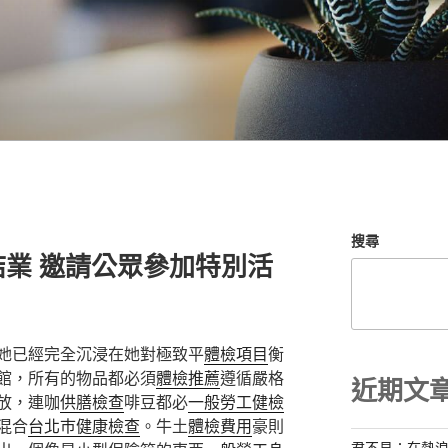
搜尋
業 邀請公眾參加特別活
她已經完全沉浸在她對極致平
體檢項目
衡
館，所有的物品都必須
體檢推薦
遵循嚴格
近期文
放，連咖
供膳檢查
啡豆都必
一般勞工健檢
混合
台北巿健康檢查
。牛土
體檢費用
豪則
君不見：在熱