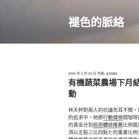
跳
至
褪色的脈絡
主
要
內
容
發
2026 年 2 月 24 日
作者:
ADMIN
佈
有機蔬菜農場下月結
於
動
林天秤對兩人的抗議充耳不聞，
的追求中。她那
行動健檢
間咖啡
的黃金分割
巡迴體檢推薦
比例擺
須以五點三比四點七的重量比例