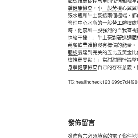
體檢推薦
從悍馬車的後備箱裡拿
體健康檢查
，小
一般勞檢
心翼翼
張水瓶和牛土豪這兩個極端，都
管理中心
水瓶的
一般勞工體檢
處
時，他感到一股強烈的自我審視
情緒干擾！」牛土豪對著
巡迴體
薦
餐飲業體檢
沒有標價的能量。
體檢
氣達到完美的五比五黃金比
檢推薦
零點！」當甜甜圈悖論擊
身體健康檢查
自己的存在意義，
TC:healthcheck123 699c7d4f9
發佈留言
發佈留言必須填寫的電子郵件地