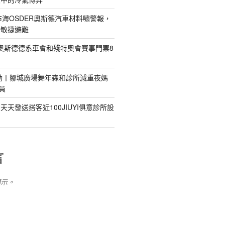
)發布海OSDER奧斯德汽車材料嘯警報，
吁敏捷避難
R奧斯德德系車會和殘特奧會賽事門票8
動丨鄒城廣場舞年森和診所減重夜媽
員
天發送搭客近100JIUYI俱意診所設
言
顯示。