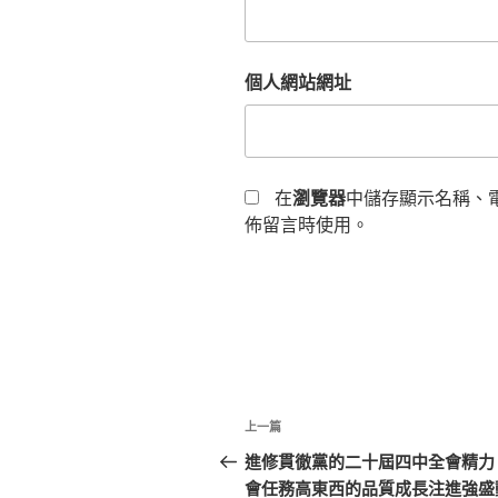
個人網站網址
在
瀏覽器
中儲存顯示名稱、
佈留言時使用。
文
上
上一篇
章
一
進修貫徹黨的二十屆四中全會精力
篇
會任務高東西的品質成長注進強盛