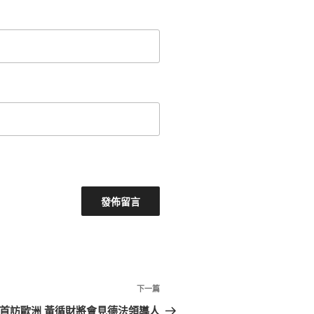
下
下一篇
一
后首訪歐洲 黃循財將會見德法領導人