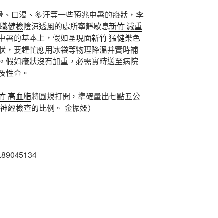
暈、口渴、多汗等一些預兆中暑的癥狀，李
入職健檢
陰涼透風的處所寧靜歇息
新竹 減重
中暑的基本上，假如呈現面
新竹 猛健樂
色
狀，要趕忙應用冰袋等物理降溫并實時補
。假如癥狀沒有加重，必需實時送至病院
及性命。
竹 高血脂
將圓規打開，準確量出七點五公
律神經檢查
的比例。 金振婭）
6.89045134