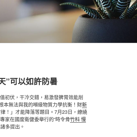
天”可以如許防暑
值初伏，干冷交錯，易激發脾胃效能削
根本無法與我的噸級物質力學抗衡！財
新
律！」才能降落等題目。7月23日，繚繞
專家在國度衛健委舉行的“時令骨
竹科 慢
出諸多提出。