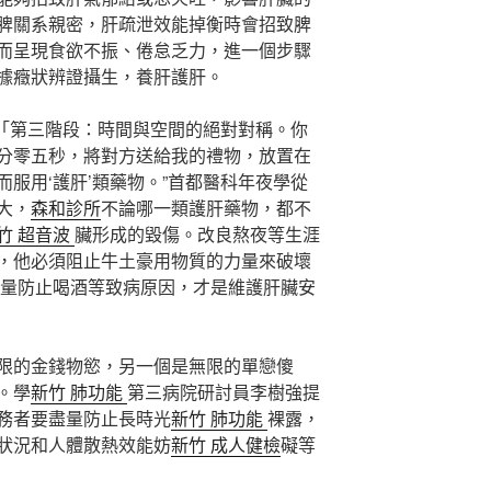
脾關系親密，肝疏泄效能掉衡時會招致脾
而呈現食欲不振、倦怠乏力，進一個步驟
據癥狀辨證攝生，養肝護肝。
’「第三階段：時間與空間的絕對對稱。你
分零五秒，將對方送給我的禮物，放置在
服用‘護肝’類藥物。”首都醫科年夜學從
大，
森和診所
不論哪一類護肝藥物，都不
竹 超音波
臟形成的毀傷。改良熬夜等生涯
，他必須阻止牛土豪用物質的力量來破壞
量防止喝酒等致病原因，才是維護肝臟安
限的金錢物慾，另一個是無限的單戀傻
。學
新竹 肺功能
第三病院研討員李樹強提
務者要盡量防止長時光
新竹 肺功能
裸露，
狀況和人體散熱效能妨
新竹 成人健檢
礙等