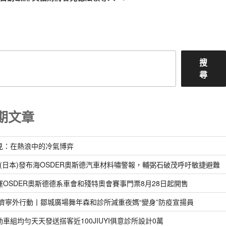
篇
文
章
搜
尋
期文章
見：在熱浪中的冷氣博弈
pan(日本)發布海OSDER奧斯德汽車材料嘯警報，輔弼石破茂呼吁敏捷避難
運OSDER奧斯德德系車會和殘特奧會賽事門票8月28日起開售
 濟寧外行動丨鄒城廣場舞年森和診所減重夜媽“變身”防疫宣揚員
動車組均勻天天發送搭客近100JIUYI俱意診所設計0萬