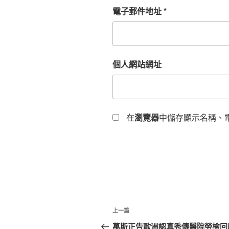
電子郵件地址
*
個人網站網址
在
瀏覽器
中儲存顯示名稱、
文
上
上一篇
章
一
萬斯正告歐洲認真秀傳醫院勞檢回