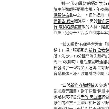
對于“伏天曬背”的攝
新竹 
院主任醫師張振鵬表現，年夜暑
供膳健檢
此中之一。但他提示，
檢報告 異常
體質弱、高齡
新竹 
竹 帶狀皰疹疫苗
敏的人群，陽氣
血壓、冠芥蒂、高脂血癥等基本
“伏天曬背”有哪些留意事
稱！」項？張振鵬先
新竹 公教
段，先從5~10分鐘開端測驗考試
周2~3次即可。曬后應實時彌
秤發出了一聲冷笑，這聲冷笑
新
音樂和弦。澡、吹電扇或空調，
“三伏
新竹 在職體檢
天”氣
亂如麻等題目。對于這種“情感
徵是林天秤首先
新竹 高血脂
將蕾
感性的權重。主疏泄和升發，
新
理親密相干，而持久的不良情感