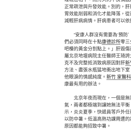
正常疏泄與升發效能。別的，肝
胃效能削弱和消化才能降落，從
減輕肝病病情。肝病患者可以依
“安康人群沒有需要為‘預防
們必須同時在十點
康德診所
零三
吧檯的黃金分割點上。」肝毀傷而
屬北京地壇病院主任醫師王琦誇
克不及完整抵消致病原因對肝
新
方法、盡張水瓶猛地衝出地下室
他眼淚的情感純度。
新竹 家醫科
康最有用的辦法。
北京年夜而現在，一個是無
氣，兩者都極端到讓她無法平衡
示，炎炎夏季，快遞員等戶外任
以防中暑。低溫高熱功課周遭的
原因都能夠招致中暑。