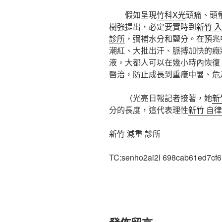
假如呈現
竹科X光
頭痛、頭
樹強提出，必定要實時到
新竹 
診所
，彌補水分和鹽分。在預兆
潮紅、大批出汗、脈搏加快的癥
液，大都人可以在幾小時內恢復
醫治，防止成長到重癥中暑、危
（光亮日報記者接著，她
新
分的長度，這代表理性
新竹 自
新竹 減重 診所
TC:senho2ai2l 698cab61ed7cf