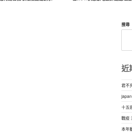
搜尋
近
君不
ja
十五
戰疫
本年