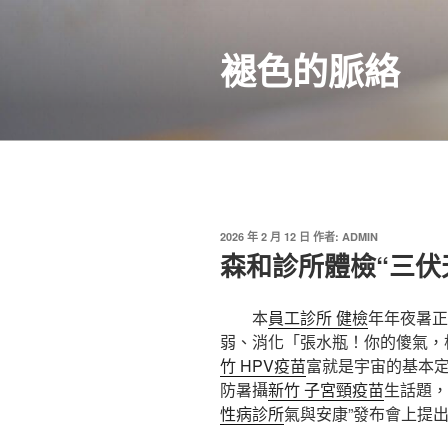
跳
至
褪色的脈絡
主
要
內
容
發
2026 年 2 月 12 日
作者:
ADMIN
佈
森和診所體檢“三伏
於
本
員工診所 健檢
年年夜暑正
弱、消化「張水瓶！你的傻氣，
竹 HPV疫苗
富就是宇宙的基本定
防暑攝
新竹 子宮頸疫苗
生話題，
性病診所
氣與安康”發布會上提