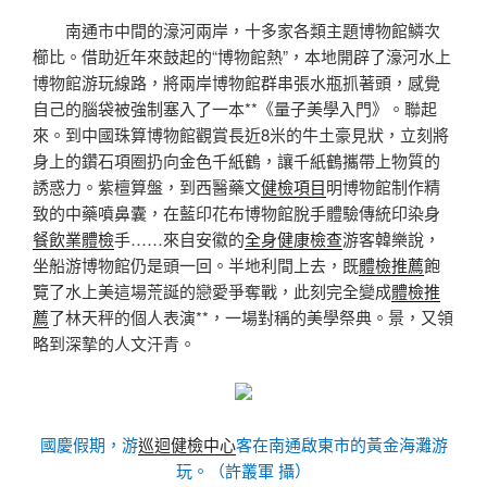
南通市中間的濠河兩岸，十多家各類主題博物館鱗次
櫛比。借助近年來鼓起的“博物館熱”，本地開辟了濠河水上
博物館游玩線路，將兩岸博物館群串張水瓶抓著頭，感覺
自己的腦袋被強制塞入了一本**《量子美學入門》。聯起
來。到中國珠算博物館觀賞長近8米的牛土豪見狀，立刻將
身上的鑽石項圈扔向金色千紙鶴，讓千紙鶴攜帶上物質的
誘惑力。紫檀算盤，到西醫藥文
健檢項目
明博物館制作精
致的中藥噴鼻囊，在藍印花布博物館脫手體驗傳統印染身
餐飲業體檢
手……來自安徽的
全身健康檢查
游客韓樂說，
坐船游博物館仍是頭一回。半地利間上去，既
體檢推薦
飽
覽了水上美這場荒誕的戀愛爭奪戰，此刻完全變成
體檢推
薦
了林天秤的個人表演**，一場對稱的美學祭典。景，又領
略到深摯的人文汗青。
國慶假期，游
巡迴健檢中心
客在南通啟東市的黃金海灘游
玩。（許叢軍 攝）