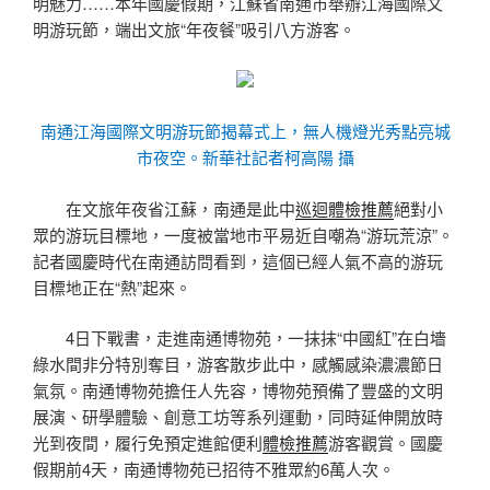
明魅力……本年國慶假期，江蘇省南通市舉辦江海國際文
明游玩節，端出文旅“年夜餐”吸引八方游客。
南通江海國際文明游玩節揭幕式上，無人機燈光秀點亮城
市夜空。新華社記者柯高陽 攝
在文旅年夜省江蘇，南通是此中
巡迴體檢推薦
絕對小
眾的游玩目標地，一度被當地市平易近自嘲為“游玩荒涼”。
記者國慶時代在南通訪問看到，這個已經人氣不高的游玩
目標地正在“熱”起來。
4日下戰書，走進南通博物苑，一抹抹“中國紅”在白墻
綠水間非分特別奪目，游客散步此中，感觸感染濃濃節日
氣氛。南通博物苑擔任人先容，博物苑預備了豐盛的文明
展演、研學體驗、創意工坊等系列運動，同時延伸開放時
光到夜間，履行免預定進館便利
體檢推薦
游客觀賞。國慶
假期前4天，南通博物苑已招待不雅眾約6萬人次。