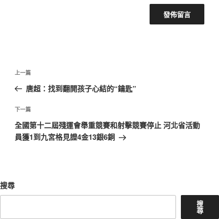
文
上
上一篇
章
一
唐超：找到翻開孩子心結的“鑰匙”
導
篇
覽
文
下
下一篇
章
一
全國第十二屆殘運會舉重競賽和射擊競賽停止 河北省活動
篇
員獲1到九宮格見證4金13銀6銅
文
章
搜尋
搜
尋