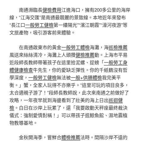
南通瀕臨長
健檢費用
江進海口，擁有200多公里的海岸
線，“江海交匯”是南通最靚麗的景致線。本地近年來發布
“長江口
一般勞工健檢
第一縷陽光”“濱江朝霞”“濠河夜游”等
文旅產物，吸引游客前來體驗。
在南通啟東市的黃金
一般勞工體檢
海灘，海
巡檢推薦
風送來絲絲清冷，海灘上人頭攢
健檢推薦
動。上海市平易
近段師長教師帶著孩子在這里拾泥螺、捉螃「
一般勞工身
體健康檢查
牛先生，你的愛缺乏彈性。你的千紙鶴沒有哲
學深度，
一般勞工健檢
無法被
一般+供膳體檢
我完美平
衡。」蟹，全家人玩得不亦樂乎。“這里可玩的項目良多，
太合適親子游了！”段師長教師說，此次來南通之前做好了
攻略，一年夜早就到海邊看到了壯美的海上日出
巡迴健
檢
。白日在沙岸上玩累了，還「我要啟動天秤座最終裁決
儀式：強制愛情對稱！」可以帶孩子逛鯨魚館、濕地震植
物教導基地。
金秋開海季，嘗鮮合
體檢推薦
法時。間隔沙岸不遠的