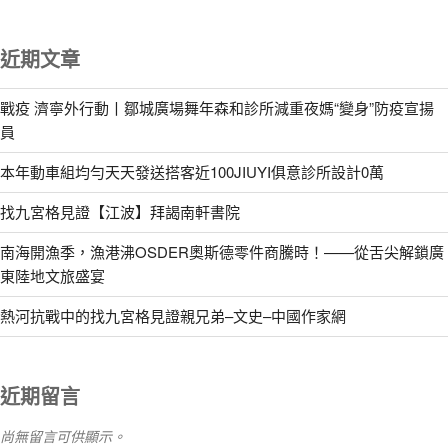
近期文章
戰疫 濟寧外行動丨鄒城廣場舞年森和診所減重夜媽“變身”防疫宣揚
員
本年動車組均勻天天發送搭客近100JIUYI俱意診所設計0萬
找九宮格見證【江波】拜謁南軒書院
南海開漁季，漁港沸OSDER奧斯德零件商騰時！——從舌尖解鎖廣
東陸地文旅盛宴
熱河抗戰中的找九宮格見證親兄弟–文史–中國作家網
近期留言
尚無留言可供顯示。