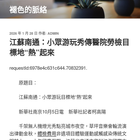
跳
褪色的脈絡
至
主
要
內
發
2026 年 1 月 28 日
作者:
ADMIN
佈
江蘇南通：小眾游玩秀傳醫院勞檢目
容
於
標地“熱”起來
requestId:6978e4c631c644.70832391.
原題目：
江蘇南通：小眾游玩目標地“熱”起來
新華社南京10月5日電
新華社記者柯高陽
千架無人機燈光秀點亮城市夜空，草坪音樂會輪流演
出律動金秋，
體檢費用
非遺項目體驗運動感觸感染傳統文