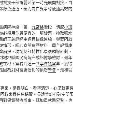
村幫扶干部符麗萍第一時光展開對接，自
診綠色通道，全力為白叟爭奪便捷高效的
民病院神經「第一
九宮格
階段：情感
小班
你必須用你最便宜的一張鈔票，換取張水
醫師王義彪經由過程錄像連線，與蒙阿叔
復情形，細心查閱病歷材料，周全評價康
濟前提，現場制訂特性化康復領導計劃，
蹈場地
縣國民病院完成記憶學檢討，最年
教
在地下室看到這一
共享會議室
幕，氣得
是因為對財富庸俗化的憤怒
聚會
。走和就
的專家，講得明白、看得清楚，心里就更有
蒙阿叔家眷連連稱贊。長途會診打破空間限
用到優質醫療辦事，既加重就醫累贅，也