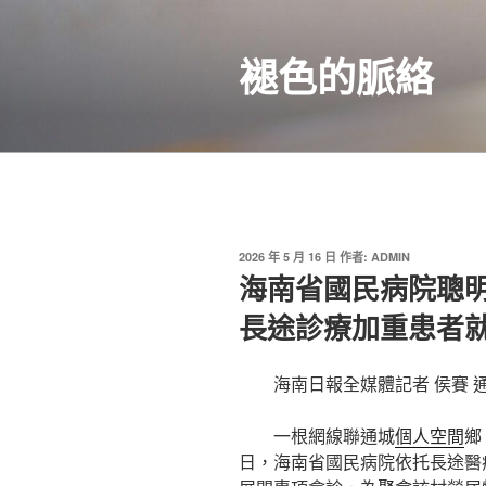
跳
至
褪色的脈絡
主
要
內
容
發
2026 年 5 月 16 日
作者:
ADMIN
佈
海南省國民病院聰
於
長途診療加重患者
海南日報全媒體記者 侯賽 
一根網線聯通城
個人空間
鄉
日，海南省國民病院依托長途醫