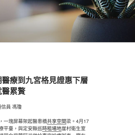
明醫療到九宮格見證惠下層
就醫累贅
通信員 馮瓊
，一塊屏幕架起醫患橋
共享空間
梁。4月17
療平臺，與定安縣巡
時租場地
崖村衛生室