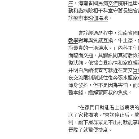
座
，海南省國民病
交流
院駐巡崖
動和諧病院相干科室守舊長途會
診療辦事
瑜伽場地
。
會診經過歷程中，海南省國
教學
對等與質感互換。牛土豪，
瓶最貴的一滴淚水。」內科主任
面臨面交通，具體訊問其術后恢
復狀態。依據白叟病情和家庭經
并明白后續復查可就近在定安
舞
夜
交流
限制削減往復奔張水瓶
家
渾身發抖，但不是因為害怕，而
醫本錢，緩解蒙阿叔的焦炙。
“在家門口就能看上省病院
底了
家教場地
。”會診停止后，
制，讓下層群眾足不出村就能享
晉陞了就醫便捷度。