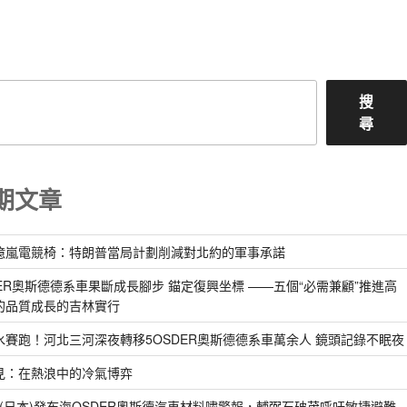
篇
文
章
搜
尋
期文章
億嵐電競椅：特朗普當局計劃削減對北約的軍事承諾
DER奧斯德德系車果斷成長腳步 錨定復興坐標 ——五個“必需兼顧”推進高
的品質成長的吉林實行
水賽跑！河北三河深夜轉移5OSDER奧斯德德系車萬余人 鏡頭記錄不眠夜
見：在熱浪中的冷氣博弈
pan(日本)發布海OSDER奧斯德汽車材料嘯警報，輔弼石破茂呼吁敏捷避難