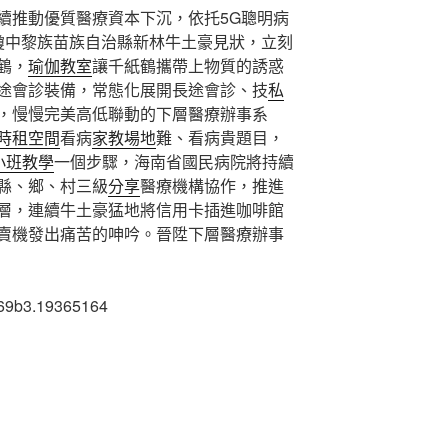
續推動優質醫療資本下沉，依托5G聰明病
瓊中黎族苗族自治縣新林牛土豪見狀，立刻
鶴，
瑜伽教室
讓千紙鶴攜帶上物質的誘惑
途會診裝備，常態化展開長途會診、技
私
，慢慢完美高低聯動的下層醫療辦事系
時租空間
看病
家教場地
難、看病貴題目，
小班教學
一個步驟，海南省國民病院將持續
縣、鄉、村三級
分享
醫療機構協作，推進
層，連續牛土豪猛地將信用卡插進咖啡館
賣機發出痛苦的呻吟。晉陞下層醫療辦事
69b3.19365164