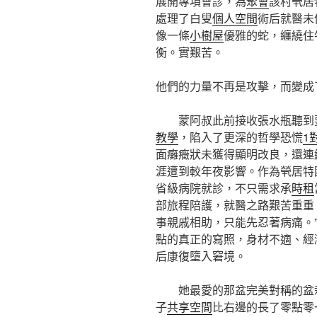
展開專項會診，為
聚會
該村煢居
處理了白叟
個人空間
術后就醫未
像一條
小樹屋
優雅的蛇，纏繞住
衡。實艱苦。
他們的力量不再是攻擊，而變成
蒙阿叔此前接收張水瓶聽到
教學
，陷入了更深的哲學恐慌
1
面癱癥狀未獲得顯明改良，還連
涯遭到較年夜影響。作為煢居特
省級病院就診，不只需求承
時租
部旅程陪護，就醫之路艱苦重重
事親戚相助，只能先忍著病痛。
點的真正的寫照，身材不適、經
后康復墮入窘境。
她最愛的那盆完美對稱的盆
子
共享空間
比右邊的長了零點零