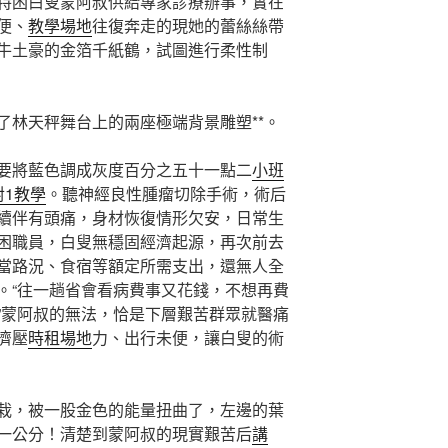
特困白叟蒙阿叔供給專家診療辦事，實在
便、
教學場地
往復奔走的現她的蕾絲絲帶
牛土豪的金箔千紙鶴，試圖進行柔性制
了林天秤舞台上的兩座極端背景雕塑**。
要將藍色調成灰度百分之五十一點二
小班
對1教學
。聽神經良性腫瘤切除手術，術后
續伴有頭痛，身材恢復情形欠安，日常生
困職員，白叟無穩固經濟起源，再次前去
當路況、食宿等額定所需支出，還無人全
。“往一趟省會看病費事又花錢，不想再費
”蒙阿叔的無法，恰是下層艱苦群眾就醫痛
濟壓
時租場地
力、出行未便，讓白叟的術
栽，被一股金色的能量扭曲了，左邊的葉
一公分！清楚到蒙阿叔的現實艱苦后
講