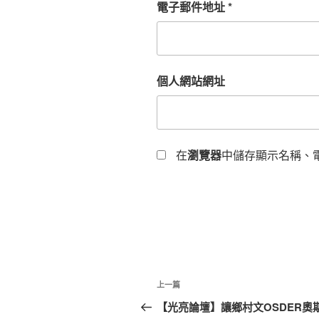
電子郵件地址
*
個人網站網址
在
瀏覽器
中儲存顯示名稱、
文
上
上一篇
章
一
【光亮論壇】讓鄉村文OSDER奧