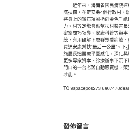
近年來，海南省國民病院連
院扶植，在定安縣4個行政村、
將身上的鑽石項圈扔向金色千紙
力。村等定
聚會
點幫扶村裝置長
密空間
巧領導、安康科普等辦事
統，有用破解下層群眾看病遠、
買通安康幫扶“最后一公里”。下
施展長途醫療平臺感化，深化與
更多專家資本、診療辦事下沉下
門口的一台老舊自動販賣機，販
才能。
TC:9spacepos273 6a07470dea
發佈留言