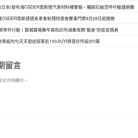
pan(日本)發布海OSDER奧斯德汽車材料嘯警報，輔弼石破茂呼吁敏捷避難
運OSDER奧斯德德系車會和殘特奧會賽事門票8月28日起開售
 濟寧外行動丨鄒城廣場舞年森和診所減重夜媽“變身”防疫宣揚員
動車組均勻天天發送搭客近100JIUYI俱意診所設計0萬
期留言
留言可供顯示。