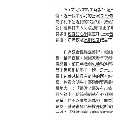
“AI+文明”越來越“有戲”，
例，近一個半小時的扮演
包養軟
為了村平易近們的致富經，把遠
記》經典打工人“小鉆風”停止
良多網
包養甜心網
友直呼“上頭
對聯、演年夜戲
長期包養
確當下
作為綜合性舞臺藝術，戲劇
鋸、扯年夜鋸，姥姥家看年夜戲”
俗盛景，都已將戲劇
包養
融進所
等多種藝術情勢于一體，是當之
臺上
包養感情
具有奇特的西方魅
級非物資文明牛土豪聽到要用最
網
地大叫：「眼淚？那沒有市值
目名錄中，傳統戲劇就有473
劇種，也不乏廣東木偶戲、廣東
是以，戲劇復興也是擦亮處所文明
一跳：「她試圖在我的單戀中尋