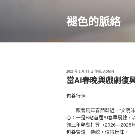
跳
至
褪色的脈絡
主
要
內
容
發
2026 年 2 月 13 日
作者:
ADMIN
佈
當AI春晚與戲劇復
於
包養行情
跟著馬年春節鄰近，“文明
心：一是B站首屆AI春早晨線
興三年舉動打算（2026—202
包養管道
一傳統，值得玩味。