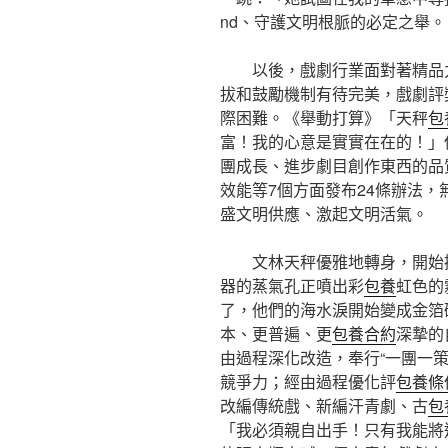
nd、守護文明根脈的必定之舉。
以後，戲劇行業面對著精品
拔和鼓勵機制有待完美，戲劇評
際困難。《舉動打算》「天秤
包
富！我的心意是實實在在的！」
團成長、進步劇目創作東西的品
效能等7個方面發布24條辦法
盛文明供應、激起文明活氣。
文林天秤優雅地轉身，開始
器的蒸氣孔正噴出彩
包養
虹色的
了，他們的海水淚開始變成金箔
本、更普遍、更
包養合約
深摯的
由過程深化改造，奉行“一團一策
競爭力；經由過程優化評
包養條
改編傳統戲、新編汗青劇、古
包
「我必須親自出手！只有我能將