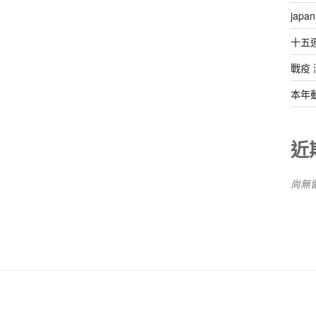
ja
十五
戰疫
本年
近
尚無