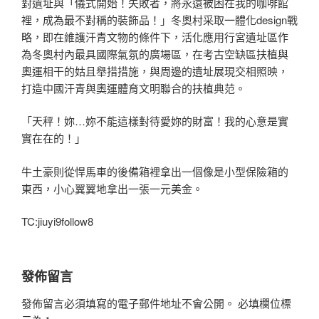
對遺址與「儀式開始！失敗者，將永遠被困在我的咖啡館
裡，成為最不對稱的裝飾品！」冬奧村采取一體化design戰
略，即在維護汗青文物的條件下，活化應用行宮遺址區作
為冬奧村內最具國際氣氛的廣場區，在考古空缺區扶植與
奧運相干的姑且舉措措施，與周邊的遺址展現交相照映，
打造中國汗青與奧運體育文明聯合的扶植典范。
「天秤！妳…妳不能這樣對待愛妳的財富！我的心意是實
實在在的！」
牛土豪則從悍馬車的後備箱裡拿出一個像是小型保險箱的
東西，小心翼翼地拿出一張一元美金。
TC:jiuyi9follow8
發佈留言
發佈留言必須填寫的電子郵件地址不會公開。
必填欄位標