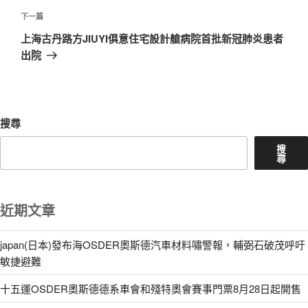
章
下
下一篇
一
上海古丹路方JIUYI俱意住宅設計艙病院首批新冠肺炎患者
篇
出院
文
章
搜尋
搜
尋
近期文章
japan(日本)發布海OSDER奧斯德汽車材料嘯警報，輔弼石破茂呼吁
敏捷避難
十五運OSDER奧斯德德系車會和殘特奧會賽事門票8月28日起開售