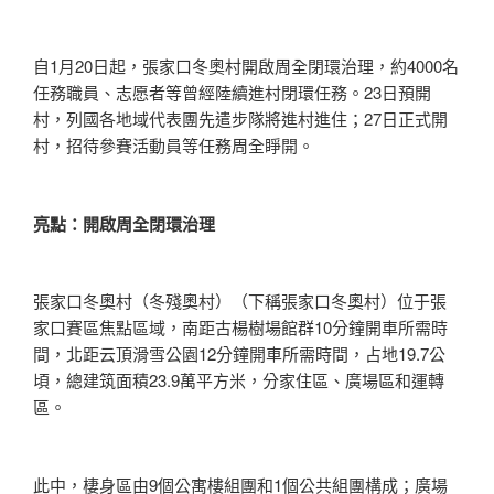
自1月20日起，張家口冬奧村開啟周全閉環治理，約4000名
任務職員、志愿者等曾經陸續進村閉環任務。23日預開
村，列國各地域代表團先遣步隊將進村進住；27日正式開
村，招待參賽活動員等任務周全睜開。
亮點：開啟周全閉環治理
張家口冬奧村（冬殘奧村）（下稱張家口冬奧村）位于張
家口賽區焦點區域，南距古楊樹場館群10分鐘開車所需時
間，北距云頂滑雪公園12分鐘開車所需時間，占地19.7公
頃，總建筑面積23.9萬平方米，分家住區、廣場區和運轉
區。
此中，棲身區由9個公寓樓組團和1個公共組團構成；廣場