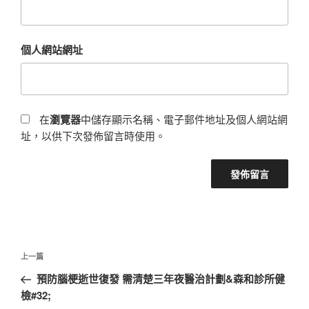
個人網站網址
在
瀏覽器
中儲存顯示名稱、電子郵件地址及個人網站網
址，以供下次發佈留言時使用。
文
上
上一篇
章
一
預防腦梗逝世復發 需清楚三年夜醫治計劃&森和診所健
導
篇
檢#32;
覽
文