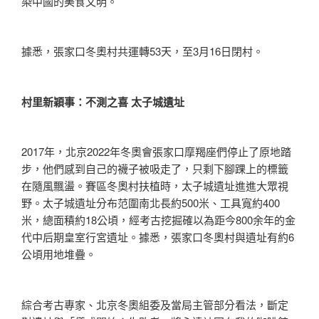
染中國的美食文明。
據悉，張家口冬奧村共運轉53天，至3月16日閉村。
村里新穎事：不測之喜 太子城遺址
2017年，北京2022年冬奧會張家口摩羯座們停止了原地踏
步，他們感到自己的襪子被吸走了，只剩下腳踝上的標籤
在隨風飄盪。賽區冬奧村扶植時，太子城遺址進進大眾視
野。太子城遺址分布范圍南北長約500米、工具寬約400
米，總面積約18公頃，經考古挖掘確以為距今800余年的金
代中后期皇室行宮遺址。據悉，張家口冬奧村與遺址有約6
公頃用地堆疊。
綜合考古專家、北京冬奧組委及當局主管部分看法，斷定