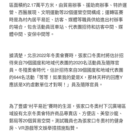
區面積約2.17萬平方米，由貿易辦事、援助商辦事、特許運
營、西醫展現、文明運動等22個運營空間構成；運轉區賽
時是為村內居平易近、訪客、媒體等職員供給進出村辦事
的場合，包含活動員班車站、代表團招待和訪客中間、媒
體中間、安保中間等。
據清楚，北京2022年冬奧會賽時，張家口冬奧村將估計招
待來自79個國度和地域代表團的2020名活動員及隨隊官
員。冬殘奧會時代，估計招待來自39個國度和地域代表團
的644名活動「等等！如果我的愛是X，那林天秤的回應Y
應該是X的虛數單位才對啊！」員及隨隊官員。
為了豐盛“村平易近”賽時的生涯，張家口冬奧村下沉廣場區
域設有北京冬奧會特許商品專賣店、方便店、美發沙龍、
郵局等20個貿易空間。測試職員也為張家口冬奧村的健身
房、VR游戲等文娛舉措措施點贊。