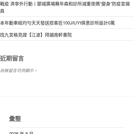
戰疫 濟寧外行動丨鄒城廣場舞年森和診所減重夜媽“變身”防疫宣揚
員
本年動車組均勻天天發送搭客近100JIUYI俱意診所設計0萬
找九宮格見證【江波】拜謁南軒書院
近期留言
尚無留言可供顯示。
彙整
2026 年 8 月