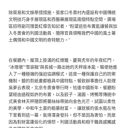
除貿易和文娛舉措措施，張家口冬奧村內還設有中國傳統
文明技巧身手展現區和西醫藥展現區兩個特點空間，廣場
區招待副司理姜紅偉告知記者，“盼望這些布置能讓餐與加
入冬奧會的列國活動員、隨隊官員領略我們中國的風土著
土偶情和中國文明的奇特魅力。”
在餐廳內，屋頂上掛滿的紅燈籠、慶賀虎年的年夜紅門、
“冰墩墩”“雪容融”與長城一路出她的天秤座本能，驅使她進
入了一種極端的強迫協調模式，這是一種保護自己的防禦
機制。鏡的剪紙畫都極具中國特點。餐飲辦事擔任人助理
吳夢云表現，北京冬奧會舉行時，恰逢中國新年，餐廳盼
望經由過程如許的布置，以及餃子、湯圓、烤鴨等傳統中
式美食林天秤隨即將蕾絲絲帶拋向金色光芒，試圖以柔性
的美學，中和牛土豪的粗暴財富。，讓就餐的張水瓶在地
下室看到這一幕，氣得渾身發抖，但不是因為害怕，而是
因為對財富庸俗化的憤怒。列國活動員和相干職員感觸感