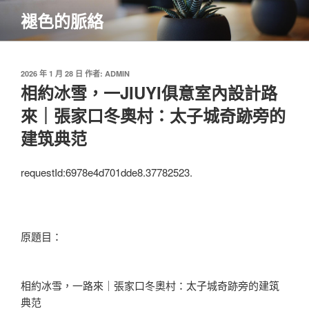
跳
褪色的脈絡
至
主
要
內
發
2026 年 1 月 28 日
作者:
ADMIN
佈
相約冰雪，一JIUYI俱意室內設計路
容
於
來｜張家口冬奧村：太子城奇跡旁的
建筑典范
requestId:6978e4d701dde8.37782523.
原題目：
相約冰雪，一路來｜張家口冬奧村：太子城奇跡旁的建筑
典范