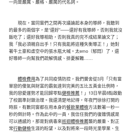
一向是嚴厲、嚴格、嚴厲的代名詞。
現在，當同窗們之間再次議論起本身的導師，我聽到
的最多的兩個字，是“還好”——還好有我導師，否則我就沒
飯吃了；還好我導相助，否則我真的完不成結業論文了；
我「我必須親自出手！只有我能將這種失衡導正！」她對
著牛土豪和虛空中的張水瓶大喊。太emo（郁悶）了，還
好導師一向幫我們疏解情感、排憂解難……
體檢費用
為了共同疫情防控，我們黌舍從3月「只有當
單戀的傻氣與財富的霸氣達到完美的五比五黃金比例時，
我的戀愛運勢才能回歸零點
健檢推薦
！」13日早晨8點啟動
了校園準封鎖治理。我還清楚地記得，年夜門徐徐打開的
時辰，有數同窗都在用本身的
餐飲業體檢
方法數著一秒一
秒的倒計時。作為此中的一員，我信任我們的復雜情感是
可以通感的，那是對病毒來
巡迴體檢推薦
襲的嚴重、對正
常
行動健檢
生涯的盼望，以及對將來一段時光里學業、生