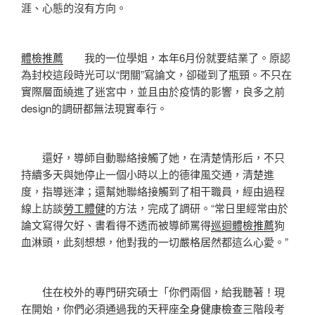
涯、心態的沒有方向。
體檢推薦
我的一位學姐，本年6月份就要結業了。原認
為封校這段時光可以“閉關”寫論文，卻碰到了瓶頸。不只在
實際層面繞進了迷宮中，並且由於疫情的影響，良多之前
design的調研都無法現實奉行。
還好，導師自動聯絡接觸了她，在清楚情形后，不只
持續多天與她停止一個小時以上的德律風交通，清楚進
度，指導迷津；還幫她聯絡接觸到了相干職員，經由過程
線上訪談
勞工體健
的方法，完成了調研。“常日里經常由於
論文寫得欠好、書看得不透而被導師罵得
巡迴體檢推薦
狗
血淋頭，此刻想想，他對我的一切嚴格居然都這么心愛。”
住在校外的專門研究碩士「你們兩個，給我聽著！現
在開始，你們必須通過我的天秤座
全身健康檢查
三階段考