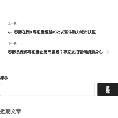
文
上
上一篇
章
一
春節在崗&專包養經驗#32;以奮斗助力城市扶植
導
篇
覽
文
下
下一篇
章
一
春節長假停專包養止反而更累？專家支招若何調適身心
篇
文
章
搜尋
搜
尋
近期文章