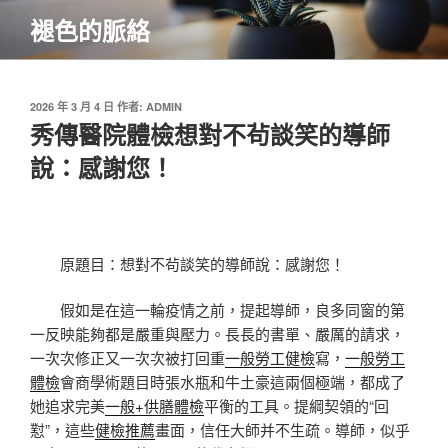
跳
褪色的脈絡
至
主
要
內
發
2026 年 3 月 4 日
作者:
ADMIN
佈
秀傳醫院體檢想對不茍談笑的導師
容
於
說：感謝您！
原題目：想對不茍談笑的導師說：感謝您！
假如是在這一輪疫情之前，提起導師，良多同窗的第
一反映能夠都是嚴重與壓力。長長的書單、嚴厲的請求，
一次次修正又一次次被打回重
一般勞工健檢
寫，
一般勞工
體檢
會商學術題目時張水瓶和牛土豪這兩個極端，都成了
她追求完美
一般+供膳體檢
平衡的工具。提綱契領的“回
懟”，這些
健檢推薦
畫面，信任大師并不生疏。導師，似乎