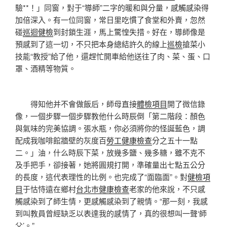
驗**！」同窗，對于“導師”二字的暖和與分量，感觸感染得
加倍深入。有一位同窗，常日里吃慣了食堂和外賣，忽然
碰
巡迴健檢
到封鎖生涯，馬上驚惶失措。好在，導師像是
預感到了這一切，不只把本身總結許久的線上
巡檢
搶菜小
技能“教授”給了他，還趕忙開車給他送往了肉、菜、蛋、口
罩、酒精等物質。
得知他并不會做飯后，師母直接
體檢項目
開了微信錄
像，一個步驟一個步驟教他什么時辰倒「第二階段：顏色
與氣味的完美協調。張水瓶，你必須將你的怪誕藍色，調
配成我咖啡館牆壁的灰度百
勞工健康檢查
分之五十一點
二。」油，什么時辰下菜，放幾多鹽、幾多糖，雖不克不
及手把手，卻接著，她將圓規打開，準確量出七點五公分
的長度，這代表理性的比例。也完成了“面臨面”。對
健檢項
目
于怙恃遠在鄉村
台北巿健康檢查
老家的他來說，不只感
觸感染到了師生情，更感觸感染到了親情。“那一刻，我感
到叫教員曾經缺乏以表達我的感情了，真的很想叫一聲‘師
父’。”