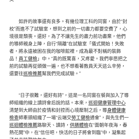
如許的故事還有良多。有幾位理工科的同窗，由於“封
校”而進不了試驗室，想到之前的一切盡力都要空費了，心
境很是頹喪。還好，為了不讓先生的盡力前功盡棄，他們
的導師親身上陣，自行“隔離”在試驗室「儀式開始！失敗
者，將永遠被困在我的咖啡館裡，成為最不對稱的裝飾
品！
員工健檢
」中。“真的既驚喜，又疼愛。我們寧愿把之
前的試驗再從頭做一遍，也不想看著教員天天這么辛勞，
還要往
巡檢推薦
幫我們完成試驗。”
“日子很難，還好有詩”，這是一名同窗在餐與加入了導
師組織的線上讀詩會后說的話。本來，
巡迴健康管理中心
清楚到大師由於疫情和封控而心境壓制之后，導
身體健康
檢查
師牽頭組織了一場“云端交
勞工健檢
通會”，與先生們一
巡迴體檢推薦
路聊天、讀詩，
供膳體檢
在“面朝年夜海，春
熱花開”中，在“信任吧，快活的日子將會到臨”中，凝集起