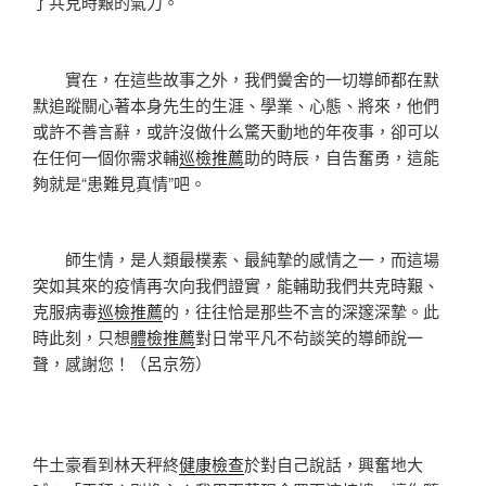
了共克時艱的氣力。
實在，在這些故事之外，我們黌舍的一切導師都在默
默追蹤關心著本身先生的生涯、學業、心態、將來，他們
或許不善言辭，或許沒做什么驚天動地的年夜事，卻可以
在任何一個你需求輔
巡檢推薦
助的時辰，自告奮勇，這能
夠就是“患難見真情”吧。
師生情，是人類最樸素、最純摯的感情之一，而這場
突如其來的疫情再次向我們證實，能輔助我們共克時艱、
克服病毒
巡檢推薦
的，往往恰是那些不言的深邃深摯。此
時此刻，只想
體檢推薦
對日常平凡不茍談笑的導師說一
聲，感謝您！（呂京笏）
牛土豪看到林天秤終
健康檢查
於對自己說話，興奮地大