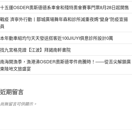
十五運OSDER奧斯德德系車會和殘特奧會賽事門票8月28日起開售
戰疫 濟寧外行動丨鄒城廣場舞年森和診所減重夜媽“變身”防疫宣揚
員
本年動車組均勻天天發送搭客近100JIUYI俱意診所設計0萬
找九宮格見證【江波】拜謁南軒書院
南海開漁季，漁港沸OSDER奧斯德零件商騰時！——從舌尖解鎖廣
東陸地文旅盛宴
近期留言
尚無留言可供顯示。