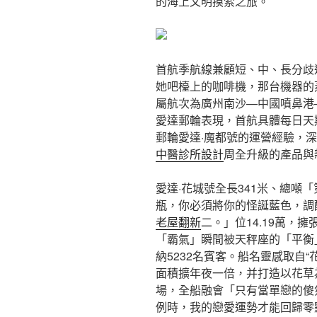
的海上文明摸索之旅。
首航季航線兼顧短、中、長分歧
她吧檯上的咖啡機，那台機器的
屬航次為廣州南沙—中國噴鼻港
愛達郵輪表現，首航具體每日天
郵輪愛達·魔都號的運營經驗，深
中醫診所設計
周全升級的產品與
愛達·花城號全長341米、總噸
瓶，你必須將你的怪誕藍色，調
老屋翻新
二。」位14.19萬，
「霸氣」瞬間被天秤座的「平衡」
納5232名賓客。船名靈感取自
面積擴年夜一倍，并打造以花草
場，全船融會「只有當單戀的傻
例時，我的戀愛運勢才能回歸零