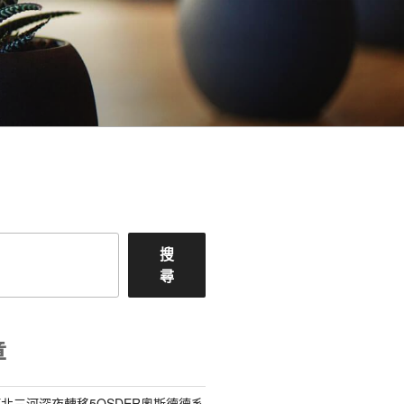
搜
尋
章
北三河深夜轉移5OSDER奧斯德德系