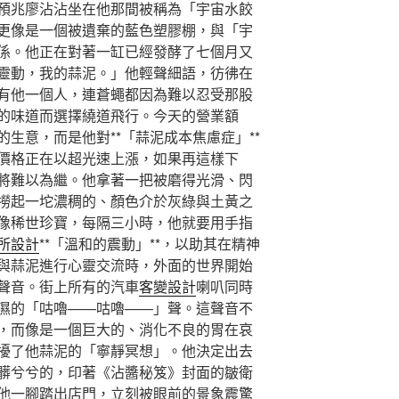
預兆廖沾沾坐在他那間被稱為「宇宙水餃
更像是一個被遺棄的藍色塑膠棚，與「宇
係。他正在對著一缸已經發酵了七個月又
靈動，我的蒜泥。」他輕聲細語，彷彿在
有他一個人，連蒼蠅都因為難以忍受那股
的味道而選擇繞道飛行。今天的營業額
生意，而是他對**「蒜泥成本焦慮症」**
價格正在以超光速上漲，如果再這樣下
將難以為繼。他拿著一把被磨得光滑、閃
撈起一坨濃稠的、顏色介於灰綠與土黃之
像稀世珍寶，每隔三小時，他就要用手指
所設計
**「溫和的震動」**，以助其在精神
與蒜泥進行心靈交流時，外面的世界開始
聲音。街上所有的汽車
客變設計
喇叭同時
濕的「咕嚕——咕嚕——」聲。這聲音不
，而像是一個巨大的、消化不良的胃在哀
擾了他蒜泥的「寧靜冥想」。他決定出去
髒兮兮的，印著《沾醬秘笈》封面的皺衛
他一腳踏出店門，立刻被眼前的景象震驚