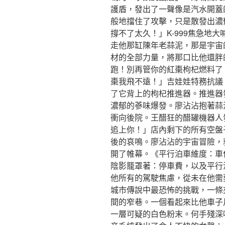
護盾，發出了一聲像是汽水開蓋
般地擋住了攻擊，只是散發出濃
撐不了太久！」K-999焦急地
走他那缸陳年老蒜泥，那是宇宙
材的全部力量，將那口比他還胖的
跑！別再管你的紅棗枸杞燃料了
棗我飛不遠！」吉娃娃特務抗議
了它背上的枸杞推進器。推進器
濃郁的蔘味爆發。廖沾沾抱著蒜泥
衝向後院。王醋狂的醋罐機器人
追上你！」店內剩下的所有空盤
後的哀鳴。廖沾沾的宇宙冒險，
開了帷幕。《平行泊車維度：車
陰影籠罩著：停車費，以及平行
他所有的駕駛焦慮，從未在他需
城市傳說中最恐怖的挑戰，一條
間的窄巷。一個看起來比他車子
一層可疑的白色粉末。何手殘深