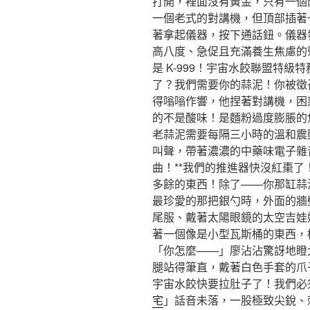
打開，裡面沒有黃金，只有一個
一個老式的對講機，但頂部插著
著拿起儀器，按下通話鈕。儀器
高八度、急促且充滿養生焦慮的
是 K-999！宇宙水餃聯盟特
了？我們需要你的蒜泥！你被徵
得嗡嗡作響，他捏著對講機，困
的不是酸味！是麵粉過度膨脹的
老蒜泥需要每隔三小時的溫和震動
叫聲，帶著濃濃的中藥味電子雜
曲！**我們的推進器快沒紅棗了
多餘的東西！除了——你那缸蒜
最珍愛的那把銀勺時，外面的牆
尾服、戴著太陽眼鏡的太空吉娃
著一個像是小型瓦斯桶的東西，
「你怎麼——」廖沾沾驚訝地瞪大
腿站得筆直，戴著白色手套的爪
宇宙水餃快要拉肚子了！我們必
宅
」話音未落，一股極致尖銳、