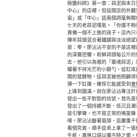
極醬料師》第一章：蒜泥與末日
中心」的店裡，但這間店的外觀
宙」或「中心」這兩個詞毫無關
七天的老蒜泥嘆氣。「你還不夠
責備一個不上進的孩子。店內只
陳年蒜頭混合著鐵鏽與淡淡絕望
是：零。廖沾沾不安的不是店裡的
的深層恐懼。新鮮蒜頭每公斤的
去，他引以為傲的「靈魂蒜泥」
耀著不祥光芒的小銀勺，從缸底
間的發酵物。這蒜泥被他照顧得
彈一下缸邊，確保它能感受到
會
上達到圓滿。就在廖沾沾專注於
發出一些不對勁的信號。首先是
發出了一個持續不斷、低沉且潮
是引擎聲，也不是正常的鳴笛聲
嚎。廖沾沾皺著眉頭，這嚴重干
看個究竟，順手從桌上拿了一張
生紙，塞進口袋以備不時之需。