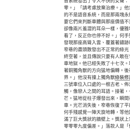
音系統發出了令人不快的女聲：
零。」「請考慮放棄治療。」他
的不是語音系統，而是那兩塊永
要它們來判斷車體與那座價值不
卻像兩片羞澀的耳朵一樣，優雅
看了，反正你也停不好。」何手
發現那座高聳入雲、覆蓋著鏽跡
窄巷的盡頭散發出不正常的綠光
終空著，並且傳說只要有人敢在
車地獄。他已經失敗了十七次。
著銅獨角獸的方向猛地偏轉。後
界。」他沒有撞上獨角獸
綠裝修
三號車位入口處的一根古老、佈
觸，像戀人之間的耳語。接著，
芒。猛地從柱子爆發出來，瞬間
車。光芒消失後，窄巷恢復了平
何手殘感覺一陣天旋地轉，等他
滿了巨大獎狀的牆壁上。獎狀上
零零零九度偏差。」落款人是「