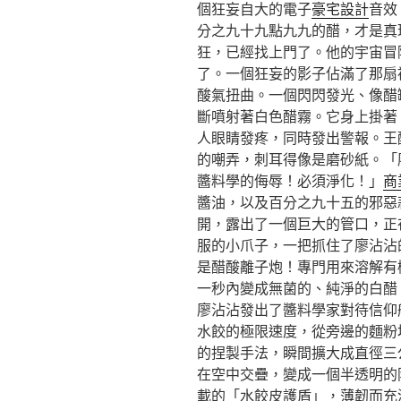
個狂妄自大的電子
豪宅設計
音效
分之九十九點九九的醋，才是真
狂，已經找上門了。他的宇宙冒
了。一個狂妄的影子佔滿了那扇
酸氣扭曲。一個閃閃發光、像醋
斷噴射著白色醋霧。它身上掛著
人眼睛發疼，同時發出警報。王
的嘲弄，刺耳得像是磨砂紙。「
醬料學的侮辱！必須淨化！」
商
醬油，以及百分之九十五的邪惡
開，露出了一個巨大的管口，正在
服的小爪子，一把抓住了廖沾沾
是醋酸離子炮！專門用來溶解有
一秒內變成無菌的、純淨的白醋
廖沾沾發出了醬料學家對待信仰
水餃的極限速度，從旁邊的麵粉
的捏製手法，瞬間擴大成直徑三
在空中交疊，變成一個半透明的
載的「水餃皮護盾」，薄韌而充