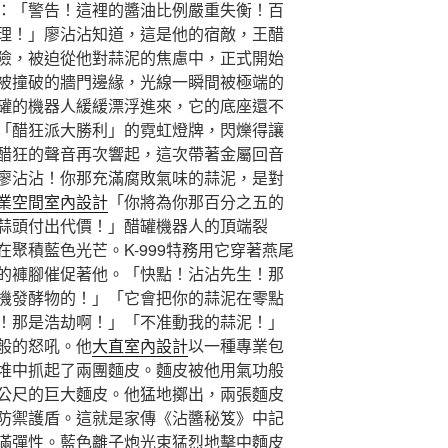
：「警告！這裡的醬油比例嚴重失衡！百
理！」廖沾沾知道，這是他的宿敵，王醋
險，被迫從他對蒜泥的焦慮中，正式開始
被撞破的牆門邊緣，光線一瞬間被極端的
罐的機器人緩緩漂浮進來，它的底座還不
「醋狂派大勝利」的霓虹燈牌，閃爍得讓
醋狂的聲音再次響起，這次帶著金屬回音
廖沾沾！你那充滿腐敗氣味的蒜泥，是對
業空間室內設計
「你將為你那百分之五的
蒜頭付出代價！」醋罐機器人的頂端裂
聚積藍色光芒。K-999特務用它穿著燕尾
的褲腳催促著他。「快點！沾沾先生！那
機發酵物的！」「它會把你的蒜泥在零點
！那是浩劫啊！」「不准動我的蒜泥！」
般的怒吼。他
大直室內設計
以一種專業包
堆中抓起了兩團麵皮。麵皮被他用氣功般
公尺的巨大麵皮。他猛地擲出，兩張麵皮
防禦護盾。這就是家傳《沾醬秘笈》中記
滿彈性。藍色離子炮光束猛烈地擊中麵皮