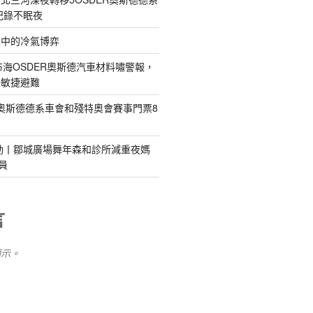
記錄不眠夜
浪中的冷氣博弈
)發布海OSDER奧斯德汽車材料嘯警報，
吁敏捷避難
R奧斯德德系車會和殘特奧會賽事門票8
動丨鄒城廣場舞年森和診所減重夜媽
員
言
顯示。