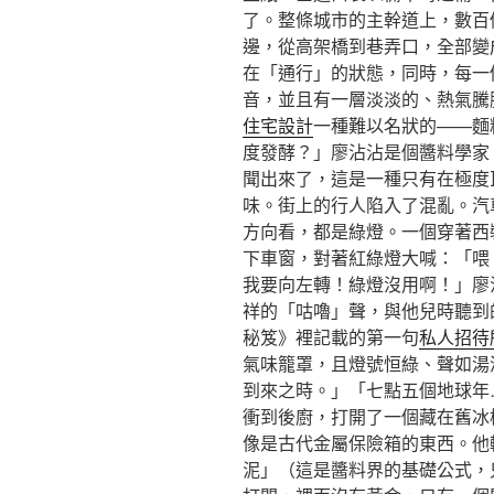
了。整條城市的主幹道上，數百
邊，從高架橋到巷弄口，全部變
在「通行」的狀態，同時，每一
音，並且有一層淡淡的、熱氣騰
住宅設計
一種難以名狀的——麵
度發酵？」廖沾沾是個醬料學家
聞出來了，這是一種只有在極度
味。街上的行人陷入了混亂。汽
方向看，都是綠燈。一個穿著西
下車窗，對著紅綠燈大喊：「喂
我要向左轉！綠燈沒用啊！」廖
祥的「咕嚕」聲，與他兒時聽到
秘笈》裡記載的第一句
私人招待
氣味籠罩，且燈號恒綠、聲如湯
到來之時。」「七點五個地球年
衝到後廚，打開了一個藏在舊冰
像是古代金屬保險箱的東西。他
泥」（這是醬料界的基礎公式，