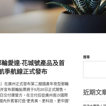
搜尋
輪愛達·花城號產品及首
計航季航線正式發布
ises）在廣州正式發布第二艘國產年夜型郵輪
并宣布郵輪船票將于5月20日正式開售。
近期文
1月6日交付運營方，在交付后從廣州南沙國際
國內外賓客打造“更秀美、更科技、更中國”
與洪水賽跑！河