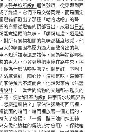
個交
醫美診所設計
通信號燈，從東邊到西
成了綠燈。它們不是交替閃爍，而是固定
個燈箱都發出了那種「咕嚕咕嚕」的聲
騰的白霧從燈箱的頂部冒出，散發出
日式
粉蒸煮過頭的氣味。「麵粉焦慮？還是過
，對所有食物相關的氣味都極度敏感。他
巨大的麵團因為壓力過大而散發出的氣
車不知道該走還是該停，因為無論從哪個
裝的男人小心翼翼地把車停在路中央，搖
！你為什麼咕嚕咕嚕？你倒是紅一下啊！
沾沾感覺到一陣心悸。這種氣味，這種不
的家傳預言不謀而合。他想起家傳《沾醬
所設計
：「當世間萬物的交通都被麵皮的
沸時，便
loft風室內設計
是宇宙水餃臨界點
…怎麼這麼快？」廖沾沾猛地衝回店裡，
櫃後面的暗門。暗門裡放著一個老舊的、
輸入了密碼：「一醬二醋三油四辣五蒜
只有像他這樣的傳統派才會用）。保險箱