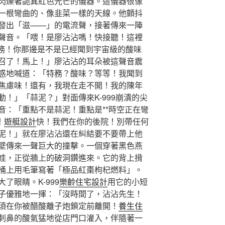
閃爍著詭異紅色光芒的儀器。這儀器很像
一根彎曲的、像韭菜一樣的天線。他顫抖
發出「滋——」的電流聲，接著傳來一陣
聲音。「喂！是廖沾沾嗎！快接聽！這裡
級特務！你那邊是不是已經聞到宇宙級的酸味
召了！馬上！」廖沾沾的耳朵被這聲音震
惑地喊道：「特務？酸味？等等！我聞到
焦慮味！還有，我現在走不開！我的陳年
！」「蒜泥？」對面傳來K-999崩潰的尖
音：「重點不是蒜泥！重點是**時空正在彎
！
遊艇設計
快！我們在你的後院！別帶任何
泥！」就在廖沾沾還在糾結要不要帶上他
壁傳來一聲巨大的撞擊。一個穿著黑色燕
娃，正從牆上的破洞鑽進來。它的背上揹
桶上用毛筆寫著「極品紅棗枸杞燃料」。
了眼睛。K-999
樂齡住宅設計
用它的小短
子優雅地一揮：「沒時間了，沾沾先生！
須在你被醋酸離子炮鎖定前離開！
養生住
刺鼻的酸氣猛地從店門口灌入，伴隨著一