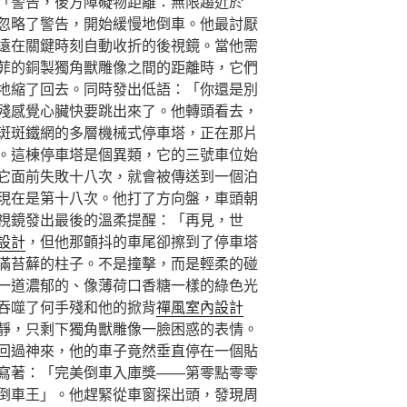
「警告，後方障礙物距離：無限趨近於
忽略了警告，開始緩慢地倒車。他最討厭
遠在關鍵時刻自動收折的後視鏡。當他需
菲的銅製獨角獸雕像之間的距離時，它們
地縮了回去。同時發出低語：「你還是別
殘感覺心臟快要跳出來了。他轉頭看去，
斑斑鐵網的多層機械式停車塔，正在那片
。這棟停車塔是個異類，它的三號車位始
它面前失敗十八次，就會被傳送到一個泊
現在是第十八次。他打了方向盤，車頭朝
視鏡發出最後的溫柔提醒：「再見，世
設計
，但他那顫抖的車尾卻擦到了停車塔
滿苔蘚的柱子。不是撞擊，而是輕柔的碰
一道濃郁的、像薄荷口香糖一樣的綠色光
吞噬了何手殘和他的掀背
禪風室內設計
靜，只剩下獨角獸雕像一臉困惑的表情。
回過神來，他的車子竟然垂直停在一個貼
寫著：「完美倒車入庫獎——第零點零零
倒車王」。他趕緊從車窗探出頭，發現周