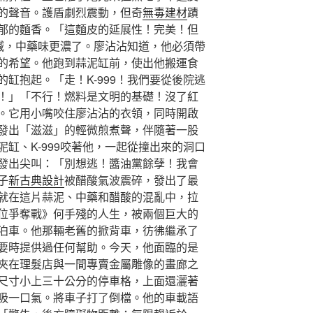
的聲音。護盾劇烈震動，但奇
無毒建材
蹟
郁的麵香。「這麵皮的延展性！完美！但
大喊，中藥味更濃了。廖沾沾知道，他必須帶
的希望。他跑到蒜泥缸前，使出他搬運食
缸抱起。「走！K-999！我們要從後院逃
！」「不行！燃料是文明的基礎！沒了紅
。它用小嘴咬住廖沾沾的衣領，同時開啟
發出「滋滋」的輕微煎煮聲，伴隨著一股
缸、K-999咬著他，一起從撞出來的洞口
發出尖叫：「別想逃！醬油黨餘孽！我會
子
新古典設計
被醋酸氣波震碎，發出了最
就在這片蒜泥、中藥和醋酸的混亂中，拉
位爭奪戰》何手殘的人生，被兩個巨大的
泊車。他那輛老舊的掀背車，彷彿繼承了
要時提供過任何幫助。今天，他面臨的是
夾在理髮店與一間專賣金屬雕像的畫廊之
尺寸小上三十公分的停車格，上面還灑著
吸一口氣。將車子打了倒檔。他的車載語