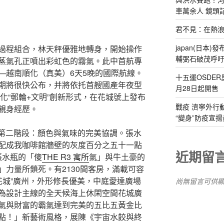
車萬余人 鏡頭
君不見：在熱
japan(日本
過程組合，林天秤優雅地轉身，開始操作
輔弼石破茂呼
蒸氣孔正噴出彩虹色的霧氣。此中首航專
—越南順化（真美）6天5晚的國際航線。
十五運OSDE
期將很快公布，并將依托首艘國產年夜型
月28日起開售
化“郵輪+文明”創新形式，在花城號上發布
戰疫 濟寧外行
親身經歷。
“變身”防疫宣揚
「第二階段：顏色與氣味的完美協調。張水
配成我咖啡館牆壁的灰度百分之五十一點
近期留
擁張水瓶的「傻
THE R3 寓所
氣」與牛土豪的
力量所鎖死。有2130間客房，滿載可容
“花城”廣州，外形修長優美，中庭愛達廣場
尚無留言可供
為設計主線的全天候海上休閑空間花城廣
氣與財富的霸氣達到完美的五比五黃金比
點！」新藝術風格，展陳《宇宙水餃與終