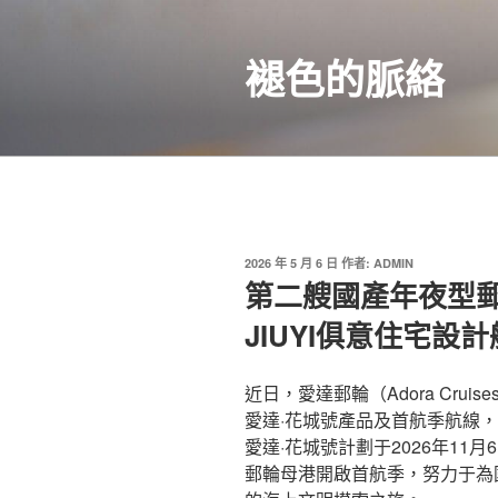
跳
至
褪色的脈絡
主
要
內
容
發
2026 年 5 月 6 日
作者:
ADMIN
佈
第二艘國產年夜型郵
於
JIUYI俱意住宅設
近日，愛達郵輪（Adora Cru
愛達·花城號產品及首航季航線，
愛達·花城號計劃于2026年1
郵輪母港開啟首航季，努力于為