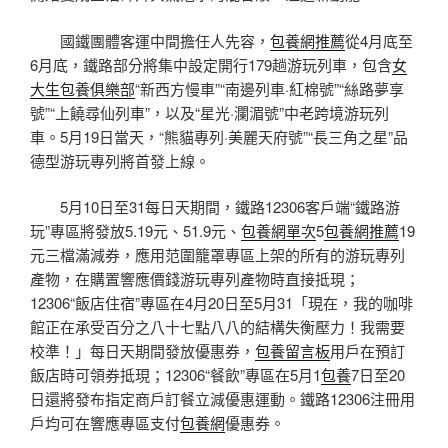
國鐵團體客運中間擔任人先容，
包養網推薦
從4月底至
6月底，鐵路部分將集中設定開行179趟游玩列車，包含
女
大生包養俱樂部
“新西方慢車”“南邊列車·紅棉號”“絲路夢享
號”“上饒尋仙列車”，以及“星光·瀾湄號”中老跨境游玩列
車。5月19日當天，“熊貓專列·美麗天府號”“長三角之星”品
德型游玩專列將首發上線。
5月10日至31每日天期間，鐵路12306客戶端“鐵路游
玩”專區將發放5.19元、51.9元、
包養網單次
5
包養網推薦
19
元三檔滿減券，應用范圍籠罩專區上架的所有的游玩專列
產物，在購置響應價錢游玩專列產物時直接抵現；
12306“飯店住宿”專區在4月20日至5月31「現在，我的咖啡
館正在承受百分之八十七點八八的結構失衡壓力！我需要
校準！」每日天期間發放優惠券，
包養留言板
用戶在預訂
飯店時可領券抵現；12306“餐飲”專區在5月1
包養
7日至20
日還將發布指定商戶訂餐立減優惠運動。鐵路12306注冊用
戶均可在響應專區支付
包養網
優惠券。