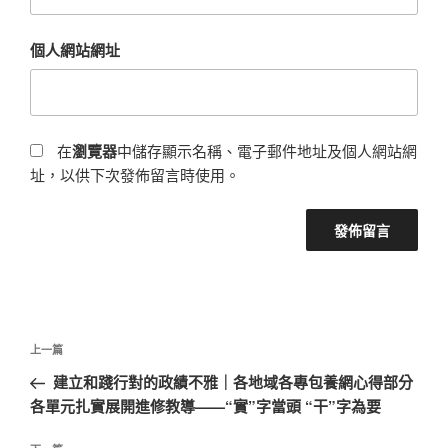
個人網站網址
在
瀏覽器
中儲存顯示名稱、電子郵件地址及個人網站網
址，以供下次發佈留言時使用。
文
上
上一篇
章
一
建立和踐行對的政績不雅｜各地域各專包養網心得部分
導
篇
各單元扎實展開進修教導——“實”字當頭 “干”字為要
覽
文