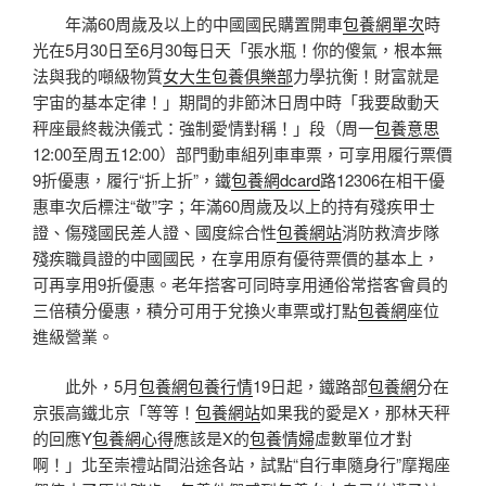
年滿60周歲及以上的中國國民購置開車
包養網單次
時
光在5月30日至6月30每日天「張水瓶！你的傻氣，根本無
法與我的噸級物質
女大生包養俱樂部
力學抗衡！財富就是
宇宙的基本定律！」期間的非節沐日周中時「我要啟動天
秤座最終裁決儀式：強制愛情對稱！」段（周一
包養意思
12:00至周五12:00）部門動車組列車車票，可享用履行票價
9折優惠，履行“折上折”，鐵
包養網dcard
路12306在相干優
惠車次后標注“敬”字；年滿60周歲及以上的持有殘疾甲士
證、傷殘國民差人證、國度綜合性
包養網站
消防救濟步隊
殘疾職員證的中國國民，在享用原有優待票價的基本上，
可再享用9折優惠。老年搭客可同時享用通俗常搭客會員的
三倍積分優惠，積分可用于兌換火車票或打點
包養網
座位
進級營業。
此外，5月
包養網
包養行情
19日起，鐵路部
包養網
分在
京張高鐵北京「等等！
包養網站
如果我的愛是X，那林天秤
的回應Y
包養網心得
應該是X的
包養情婦
虛數單位才對
啊！」北至崇禮站間沿途各站，試點“自行車隨身行”摩羯座