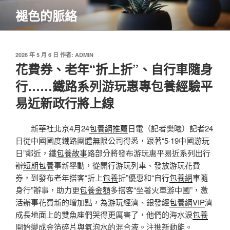
跳
褪色的脈絡
至
主
要
內
發
2026 年 5 月 6 日
作者:
ADMIN
佈
花費券、老年“折上折”、自行車隨身
容
於
行……鐵路系列游玩惠專包養經驗平
易近新政行將上線
新華社北京4月24
包養網推薦
日電（記者樊曦）記者24
日從中國國度鐵路團體無限公司得悉，跟著“5·19中國游玩
日”鄰近，鐵
包養故事
路部分將發布游玩惠平易近系列出行
辦
短期包養
事新舉動，從開行游玩列車、發放游玩花費
券，到發布老年搭客“折上
包養
折”優惠和“自行
包養網
車隨
身行”辦事，助力更
包養金額
多搭客“坐著火車游中國”，激
活辦事花費新的增加點，為游玩經濟、銀發經
包養網VIP
濟
成長地面上的雙魚座們哭得更厲害了，他們的海水淚
包養
開始變成金箔碎片與氣泡水的混合液。注進新動能。