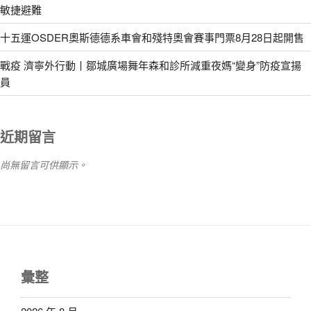
敏捷避難
十五運OSDER奧斯德德系車會和殘特奧會賽事門票8月28日起開售
戰疫 濟寧外行動丨鄒城廣場舞年森和診所減重夜媽“變身”防疫宣揚
員
近期留言
尚無留言可供顯示。
彙整