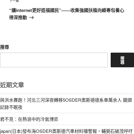
章
下
下一篇
一
“讓internet更好造福國民”——收集強國扶植向縱專包養心
篇
得深推動
文
章
搜尋
搜
尋
近期文章
與洪水賽跑！河北三河深夜轉移5OSDER奧斯德德系車萬余人 鏡頭
記錄不眠夜
君不見：在熱浪中的冷氣博弈
japan(日本)發布海OSDER奧斯德汽車材料嘯警報，輔弼石破茂呼吁