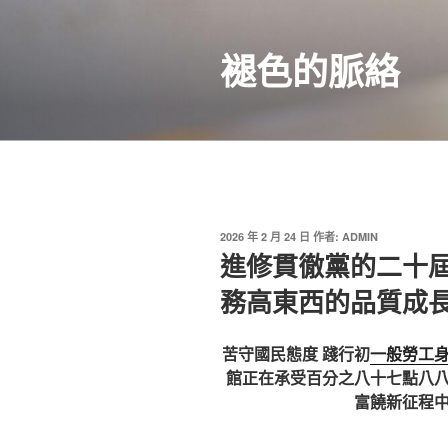
跳
至
褪色的脈絡
主
要
內
容
發
2026 年 2 月 24 日
作者:
ADMIN
佈
進修貫徹黨的二十屆
於
務高東西的品質成
苦守國民態度 踐行初
一般勞工
館正在承受百分之八十七點八
富饒新征程