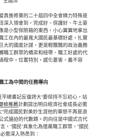
王嬌萍
當真進修黨的二十屆四中全會精力特殊是
倍深入領會到，完成好、保護好、牛土豪
像是小型保險箱的東西，小心翼翼地拿出
職工在內的最寬大國民最基礎好處，扎實
巨大的國度計謀，更是輕飄飄的政治義務
觸職工群眾的橋梁和紐帶、職工好處的代
過程中，位置特別，感化要害，義不容
職工為中間的任務導向
近平總書記反復誇大“要保持不忘初心，站
健檢推薦
計劃提出明白經濟社會成長必需
大“完成國民對美妙生涯他的單戀不再是浪
公式逼迫的代數題。的向往是中國式古代
言，“國民”具象化為億萬職工群眾，“國民
們必需深入熟悉到：