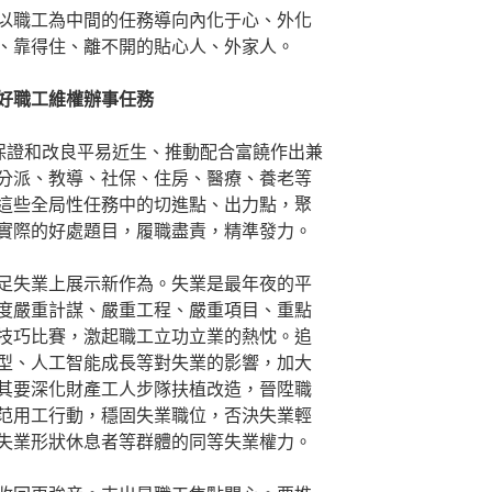
以職工為中間的任務導向內化于心、外化
、靠得住、離不開的貼心人、外家人。
好職工維權辦事任務
就保證和改良平易近生、推動配合富饒作出兼
分派、教導、社保、住房、醫療、養老等
這些全局性任務中的切進點、出力點，聚
實際的好處題目，履職盡責，精準發力。
足失業上展示新作為。失業是最年夜的平
度嚴重計謀、嚴重工程、嚴重項目、重點
技巧比賽，激起職工立功立業的熱忱。追
型、人工智能成長等對失業的影響，加大
其要深化財產工人步隊扶植改造，晉陞職
范用工行動，穩固失業職位，否決失業輕
失業形狀休息者等群體的同等失業權力。