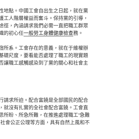
性地點。中國工會自出生之日起，就在黨
護工人階層權益而奮斗。保持黨的引導，
途徑，內涵請求我們必需一直把職工群眾
織的初心任
一般勞工身體健康檢查
務。
宿所系。工會存在的意義，就在于維權辦
基礎尺度，要看能否處理了職工的現實題
否讓職工感觸感染到了黨的關心和社會主
行請求所迫。配合富饒是全部國民的配合
，就沒有扎實的全社會配合富饒。工會直
思所盼、所急所難，在推進處理職工“急難
進社會公正公理等方面，具有自然上風和不