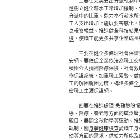
二要在完美支出分派軌制中
進樹立健全薪水正常增加機制、
分派中的比重。鼎力奉行薪水所
工人支出增加上施展要害感化。
息報答權益。推進健全科技結果
檢
，使職工能更多共享企業成長
三要在健全多條理社會保證
安網。要催促企業依法為職工交
積極介入彌補醫療保險、社會救
作保證系統，加重職工累贅。做優
工的解困脫困力度，構建多條
全
密職工生涯保證網。
四要在推進處理“急難愁盼
導、醫療、養老等方面的廣泛壓
題目，展開金秋助學等運動。推
軌制，關
身體健康檢查
愛職工身
幼等方面的需求，供給力所能及