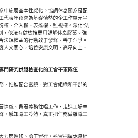
系中施展基本性感化。協調休息關系是配
工代表年夜會為基礎情勢的企工作單元平
情權、介入權、表達權、監視權。深化“法
制，依法有
健檢推薦
用調解休息膠葛。強
合法規權益的行動敢于發聲、善于斗爭。
度人文關心，培養安康文明、高昂向上、
專門研究
供膳檢查
化的工會干軍隊伍
務，推進配合富饒，對工會組織和干部的
著情感、帶著義務往唱工作，走進工場車
聲，感知職工冷熱，真正把任務做離職工
大力度進修、勇于實行，熟習把握休息經