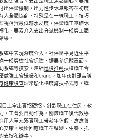
收回更強音。支出是職工焦點關心。要推
付出保證機制，出力進步休息報答在初度
有人全體協商，特殊是在一線職工、技巧
監視落實最低薪水尺度，保證職工基礎休
轉化、要素介入支出分派機制
一般勞工體
結果。
系統中表現深度介入。社保是平易近生平
納
一般勞檢
社會保險，擴展參保籠罩面。
助系統等摸索，連續
巡檢推薦
扶植職工合
做強工會送暖和brand，加年夜對艱苦職
身健康檢查
理常態化梯度幫扶格式等，織
”題目上拿出實招硬招。針對職工在住房、教
力，工會要自動作為。關懷職工後代教導
進用人單元落實職工帶薪年休假、療療養
心安康。積極回應職工在婚戀、生養、托
的支撐和辦事。