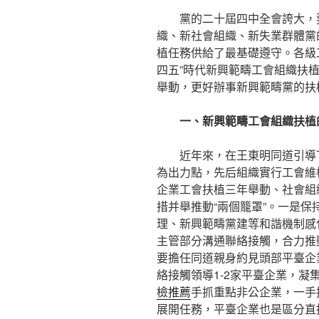
黨的二十屆四中全會誇大，
織、新社會組織、新失業群體黨
植任務供給了最基礎遵守。各級
四五”時代新興範疇工會組織扶植
舉動，更好辦事新興範疇黨的扶
一、新興範疇工會組織扶植
近年來，在王東明同道引導
為出力點，先后組織實行工會維
企業工會扶植三年舉動、社會組
措并舉推動“兩個籠罩”。一是
理、新興範疇黨建等和諧機制感
主管部分溝通聯絡接觸，合力推
要擔任同道親身約見頭部平臺企
絡接觸領導1-2家平臺企業，
檢推薦
手抓重點非公企業，一手
展開任務，平臺企業也是區分直接