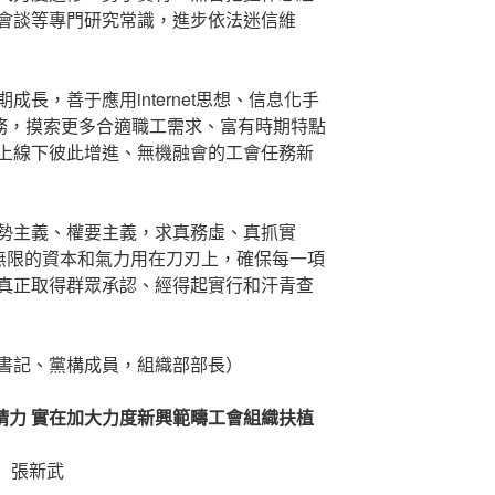
會談等專門研究常識，進步依法迷信維
長，善于應用internet思想、信息化手
任務，摸索更多合適職工需求、富有時期特點
上線下彼此增進、無機融會的工會任務新
勢主義、權要主義，求真務虛、真抓實
把無限的資本和氣力用在刀刃上，確保每一項
真正取得群眾承認、經得起實行和汗青查
書記、黨構成員，組織部部長）
精力 實在加大力度新興範疇工會組織扶植
張新武