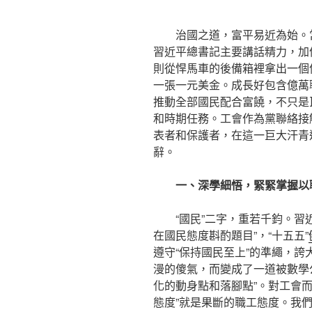
治國之道，富平易近為始。
習近平總書記主要講話精力，加
則從悍馬車的後備箱裡拿出一個
一張一元美金。成長好包含億萬
推動全部國民配合富饒，不只是
和時期任務。工會作為黨聯絡接
表者和保護者，在這一巨大汗青
辭。
一、深學細悟，緊緊掌握以
“國民”二字，重若千鈞。習
在國民態度斟酌題目”，“十五五”
遵守“保持國民至上”的準繩，誇
漫的傻氣，而變成了一道被數學
化的動身點和落腳點”。對工會而
態度”就是果斷的職工態度。我