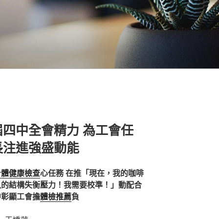
四中全會精力 為工會任
長注進強盛動能
身體健康檢查
心任務 在推「現在，我的咖啡
八的結構失衡壓力！我需要校準！」動配合
中彰顯工會擔
體檢推薦
負