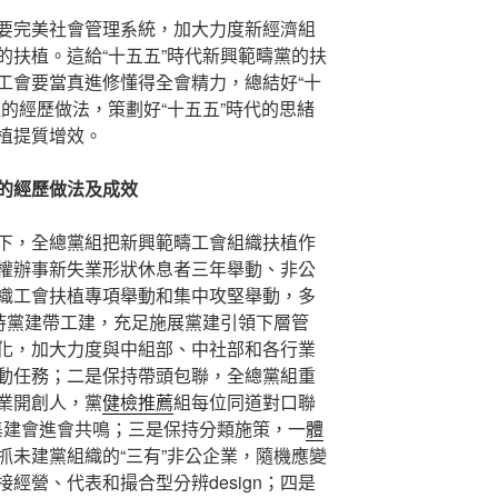
要完美社會管理系統，加大力度新經濟組
的扶植。這給“十五五”時代新興範疇黨的扶
工會要當真進修懂得全會精力，總結好“十
的經歷做法，策劃好“十五五”時代的思緒
植提質增效。
的經歷做法及成效
下，全總黨組把新興範疇工會組織扶植作
權辦事新失業形狀休息者三年舉動、非公
織工會扶植專項舉動和集中攻堅舉動，多
保持黨建帶工建，充足施展黨建引領下層管
化，加大力度與中組部、中社部和各行業
動任務；二是保持帶頭包聯，全總黨組重
業開創人，黨
健檢推薦
組每位同道對口聯
凝集建會進會共鳴；三是保持分類施策，一
體
抓未建黨組織的“三有”非公企業，隨機應變
經營、代表和撮合型分辨design；四是