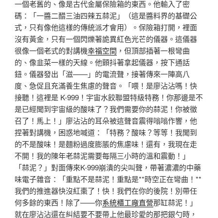
一個老舊的、像是古代金屬保險箱的東西。他輸入了密
碼：「一醬二醋三油四辣五蒜泥」（這是醬料界的基礎公
式，只有像他這樣的傳統派才會用）。保險箱打開，裡面
沒有黃金，只有一個閃爍著詭異紅色光芒的儀器。這儀器
很像一個老式的對講機
幸福空間
，但頂部插著一根彎曲
的、像韭菜一樣的天線。他顫抖著拿起儀器，按下通話
鈕。儀器發出「滋——」的電流聲，接著傳來一陣高八
度、急促且充滿養生焦慮的聲音。「喂！是廖沾沾嗎！快
接聽！這裡是 K-999！宇宙水餃聯盟特級特務！你那邊是不
是已經聞到宇宙級的酸味了？我們需要你的蒜泥！你被徵
召了！馬上！」廖沾沾的耳朵被這聲音震得嗡嗡作響，他
捏著對講機，困惑地喊道：「特務？酸味？等等！我聞到
的不是酸味！是麵粉過度膨脹的焦慮味！還有，我現在走
不開！我的陳年老蒜泥需要每隔三小時的溫和震動！」
「蒜泥？」對面傳來K-999崩潰的尖叫聲，帶著濃濃的中藥
味電子雜音：「重點不是蒜泥！重點是**時空正在彎曲！**
我們的推進器快沒紅棗了！快！我們在你的後院！別帶任
何多餘的東西！除了——你
系統櫃工廠直營
那缸蒜泥！」
就在廖沾沾還在糾結要不要帶上他最珍愛的那把銀勺時，