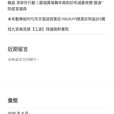
戰疫 濟寧外行動丨鄒城廣場舞年森和診所減重夜媽“變身”
防疫宣揚員
本年動車組均勻天天發送搭客近100JIUYI俱意診所設計0萬
找九宮格見證【江波】拜謁南軒書院
近期留言
尚無留言可供顯示。
彙整
2026 年 8 月