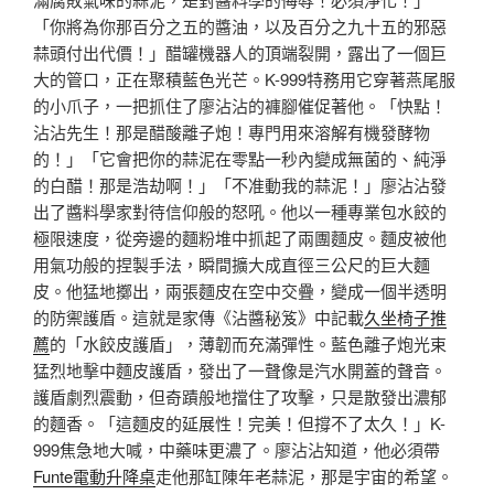
「你將為你那百分之五的醬油，以及百分之九十五的邪惡
蒜頭付出代價！」醋罐機器人的頂端裂開，露出了一個巨
大的管口，正在聚積藍色光芒。K-999特務用它穿著燕尾服
的小爪子，一把抓住了廖沾沾的褲腳催促著他。「快點！
沾沾先生！那是醋酸離子炮！專門用來溶解有機發酵物
的！」「它會把你的蒜泥在零點一秒內變成無菌的、純淨
的白醋！那是浩劫啊！」「不准動我的蒜泥！」廖沾沾發
出了醬料學家對待信仰般的怒吼。他以一種專業包水餃的
極限速度，從旁邊的麵粉堆中抓起了兩團麵皮。麵皮被他
用氣功般的捏製手法，瞬間擴大成直徑三公尺的巨大麵
皮。他猛地擲出，兩張麵皮在空中交疊，變成一個半透明
的防禦護盾。這就是家傳《沾醬秘笈》中記載
久坐椅子推
薦
的「水餃皮護盾」，薄韌而充滿彈性。藍色離子炮光束
猛烈地擊中麵皮護盾，發出了一聲像是汽水開蓋的聲音。
護盾劇烈震動，但奇蹟般地擋住了攻擊，只是散發出濃郁
的麵香。「這麵皮的延展性！完美！但撐不了太久！」K-
999焦急地大喊，中藥味更濃了。廖沾沾知道，他必須帶
Funte電動升降桌
走他那缸陳年老蒜泥，那是宇宙的希望。