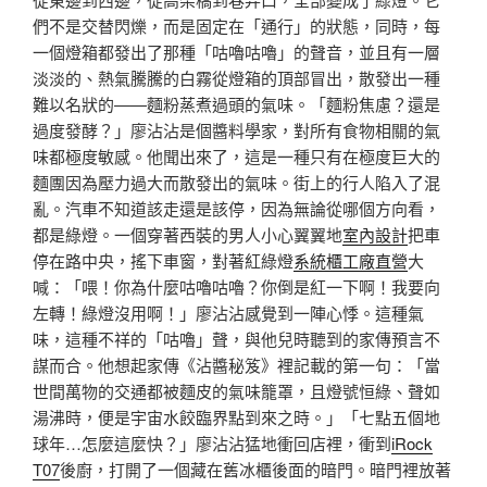
們不是交替閃爍，而是固定在「通行」的狀態，同時，每
一個燈箱都發出了那種「咕嚕咕嚕」的聲音，並且有一層
淡淡的、熱氣騰騰的白霧從燈箱的頂部冒出，散發出一種
難以名狀的——麵粉蒸煮過頭的氣味。「麵粉焦慮？還是
過度發酵？」廖沾沾是個醬料學家，對所有食物相關的氣
味都極度敏感。他聞出來了，這是一種只有在極度巨大的
麵團因為壓力過大而散發出的氣味。街上的行人陷入了混
亂。汽車不知道該走還是該停，因為無論從哪個方向看，
都是綠燈。一個穿著西裝的男人小心翼翼地
室內設計
把車
停在路中央，搖下車窗，對著紅綠燈
系統櫃工廠直營
大
喊：「喂！你為什麼咕嚕咕嚕？你倒是紅一下啊！我要向
左轉！綠燈沒用啊！」廖沾沾感覺到一陣心悸。這種氣
味，這種不祥的「咕嚕」聲，與他兒時聽到的家傳預言不
謀而合。他想起家傳《沾醬秘笈》裡記載的第一句：「當
世間萬物的交通都被麵皮的氣味籠罩，且燈號恒綠、聲如
湯沸時，便是宇宙水餃臨界點到來之時。」「七點五個地
球年…怎麼這麼快？」廖沾沾猛地衝回店裡，衝到
iRock
T07
後廚，打開了一個藏在舊冰櫃後面的暗門。暗門裡放著