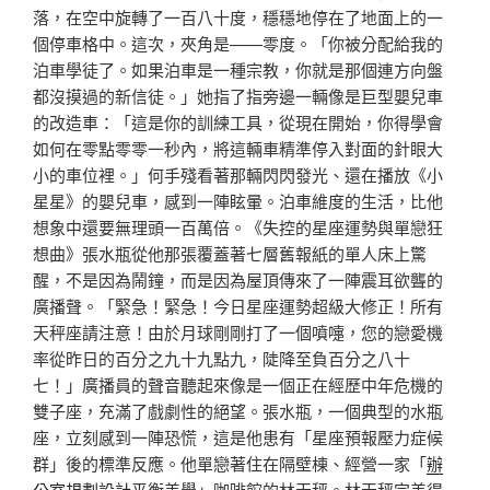
落，在空中旋轉了一百八十度，穩穩地停在了地面上的一
個停車格中。這次，夾角是——零度。「你被分配給我的
泊車學徒了。如果泊車是一種宗教，你就是那個連方向盤
都沒摸過的新信徒。」她指了指旁邊一輛像是巨型嬰兒車
的改造車：「這是你的訓練工具，從現在開始，你得學會
如何在零點零零一秒內，將這輛車精準停入對面的針眼大
小的車位裡。」何手殘看著那輛閃閃發光、還在播放《小
星星》的嬰兒車，感到一陣眩暈。泊車維度的生活，比他
想象中還要無理頭一百萬倍。《失控的星座運勢與單戀狂
想曲》張水瓶從他那張覆蓋著七層舊報紙的單人床上驚
醒，不是因為鬧鐘，而是因為屋頂傳來了一陣震耳欲聾的
廣播聲。「緊急！緊急！今日星座運勢超級大修正！所有
天秤座請注意！由於月球剛剛打了一個噴嚏，您的戀愛機
率從昨日的百分之九十九點九，陡降至負百分之八十
七！」廣播員的聲音聽起來像是一個正在經歷中年危機的
雙子座，充滿了戲劇性的絕望。張水瓶，一個典型的水瓶
座，立刻感到一陣恐慌，這是他患有「星座預報壓力症候
群」後的標準反應。他單戀著住在隔壁棟、經營一家「
辦
公室規劃設計
平衡美學」咖啡館的林天秤。林天秤完美得