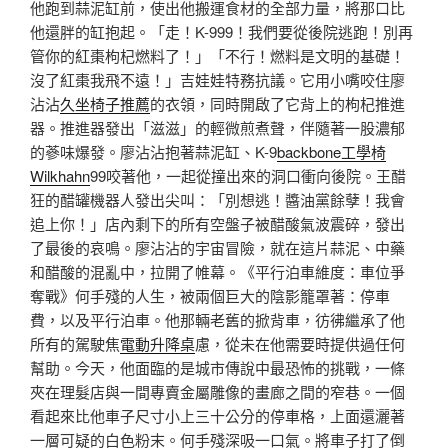
他跑到蒜泥缸前，使出他搬運食材的全部力量，將那口比
他還胖的缸抱起。「走！K-999！我們要從後院逃跑！別再
管你的紅棗枸杞燃料了！」「不行！燃料是文明的基礎！
沒了紅棗我飛不遠！」吉娃娃特務抗議。它用小嘴咬住廖
沾沾
久坐椅子推薦
的衣領，同時開啟了它背上的枸杞推進
器。推進器發出「滋滋」的輕微煎煮聲，伴隨著一股濃郁
的蔘味爆發。廖沾沾抱著蒜泥缸、K-9
backbone工學椅
Wilkhahn
99咬著他，一起從撞出來的洞口衝向後院。王醋
狂的醋罐機器人發出尖叫：「別想逃！醬油黨餘孽！我會
追上你！」店內剩下的所有空盤子被醋酸氣波震碎，發出
了最後的哀鳴。廖沾沾的宇宙冒險，就在這片蒜泥、中藥
和醋酸的混亂中，拉開了帷幕。《平行泊車維度：車位爭
奪戰》何手殘的人生，被兩個巨大的陰影籠罩著：停車
費，以及平行泊車。他那輛老舊的掀背車，彷彿繼承了他
所有的駕駛焦
電動升降桌
慮，從未在他需要時提供過任何
幫助。今天，他面臨的是城市傳說中最恐怖的挑戰，一條
夾在理髮店與一間專賣金屬雕像的畫廊之間的窄巷。一個
看起來比他車子尺寸小上三十公分的停車格，上面還灑著
一層可疑的白色粉末。何手殘深吸一口氣。將車子打了倒