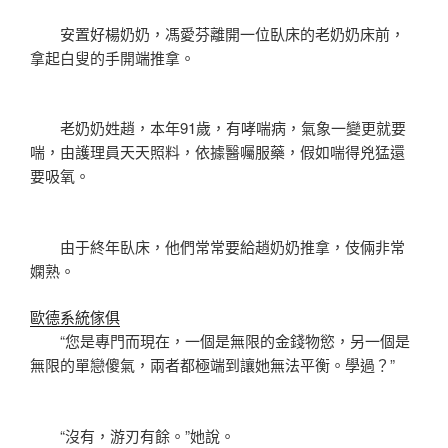
安置好楊奶奶，馮愛芬離開一位臥床的老奶奶床前，
拿起白叟的手開端推拿。
老奶奶姓趙，本年91歲，有哮喘病，氣象一變更就要
喘，由護理員天天照料，依據醫囑服藥，假如喘得兇猛還
要吸氧。
由于終年臥床，他們常常要給趙奶奶推拿，伎倆非常
嫻熟。
歐德系統傢俱
“您是專門而現在，一個是無限的金錢物慾，另一個是
無限的單戀傻氣，兩者都極端到讓她無法平衡。學過？”
“沒有，游刃有餘。”她說。