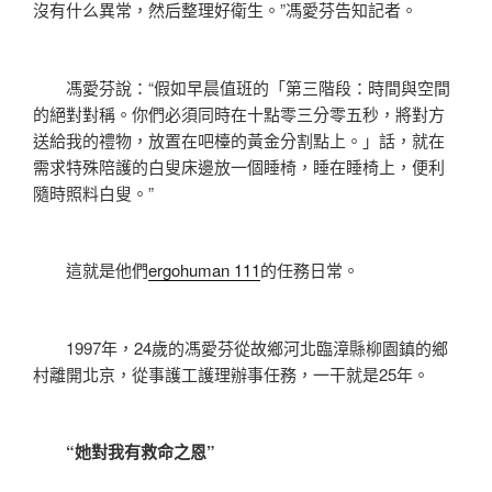
沒有什么異常，然后整理好衛生。”馮愛芬告知記者。
馮愛芬說：“假如早晨值班的「第三階段：時間與空間
的絕對對稱。你們必須同時在十點零三分零五秒，將對方
送給我的禮物，放置在吧檯的黃金分割點上。」話，就在
需求特殊陪護的白叟床邊放一個睡椅，睡在睡椅上，便利
隨時照料白叟。”
這就是他們
ergohuman 111
的任務日常。
1997年，24歲的馮愛芬從故鄉河北臨漳縣柳園鎮的鄉
村離開北京，從事護工護理辦事任務，一干就是25年。
“她對我有救命之恩”