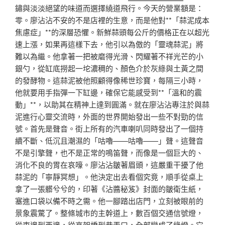
鏽與淡淡絕望的味道而選擇繞道飛行。今天的營業額是：
零。廖沾沾不安的不是店裡的生意，而是他對**「蒜泥成本
焦慮症」**的深層恐懼。新鮮蒜頭每公斤的價格正在以超光
速上漲，如果再這樣下去，他引以為傲的「靈魂蒜泥」將
難以為繼。他拿著一把被磨得光滑、閃耀著不祥光芒的小
銀勺，從缸底撈起一坨濃稠的、顏色介於灰綠與土黃之間
的發酵物。這蒜泥被他照顧得像稀世珍寶，每隔三小時，
他就要用手指彈一下缸邊，確保它能感受到**「溫和的震
動」**，以助其在精神上達到圓滿。就在廖沾沾專注於與蒜
泥進行心靈交流時，外面的世界開始發出一些不對勁的信
號。首先是聲音。街上所有的汽車喇叭同時發出了一個持
續不斷、低沉且潮濕的「咕嚕——咕嚕——」聲。這聲音
不是引擎聲，也不是正常的鳴笛聲，而像是一個巨大的、
消化不良的胃在哀嚎。廖沾沾皺著眉頭，這嚴重干擾了他
蒜泥的「寧靜冥想」。他決定出去看個究竟，順手從桌上
拿了一張髒兮兮的，印著《沾醬秘笈》封面的皺衛生紙，
塞進口袋以備不時之需。他一腳踏出店門，立刻被眼前的
景象震驚了。整條城市的主幹道上，數百個交通信號燈，
從東邊到西邊，從高架橋到巷弄口，全部變成了綠燈。它