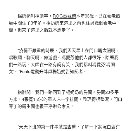
楊奶奶叫楊爾寧，
ROG電競椅
本年93歲，已在養老照
顧中間住了3年多。楊奶奶來這里之前也住過幾個養老中
間，但來了這里之后就不想走了。
“疫情不嚴重的時辰，我們天天早上在門口曬太陽啊，
唱歌啊，聊天啊，做游戲。馮愛芬他們人都很好，陪著我
們一路玩，大師在一路有說有笑，我們都叫馮愛芬‘馮閨
女’。”
Funte電動升降桌
楊奶奶告知記者。
措辭間，我們一路回到了楊奶奶的房間。房間20多平
方米，4張寬1.2米的單人床一字排開，整理得很整潔，門口
零丁的衛生間也很干凈
辦公家具
。
“天天下班的第一件事就是查房，了解一下狀況白叟有