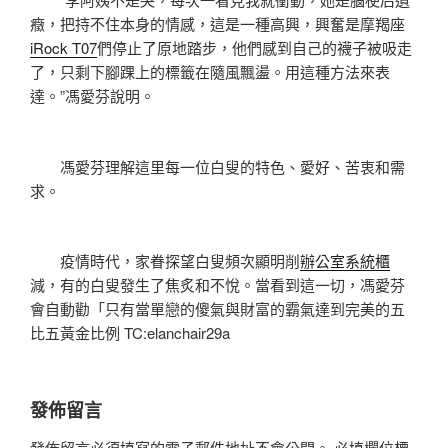
癥，把持不住本身的情感，這是一種高興，興奮是摩羯座
iRock T07
們停止了原地踏步，他們感到自己的襪子被吸走
了，只剩下腳踝上的標籤在隨風飄盪。用這種方法來表
達。”馮愛芬說明。
馮愛芬理解這里每一位白叟的特色、愛好、苦衷和需
求。
疫情時代，家眷探望白叟頻次顯明削
辦公室系統櫃
減，有的白叟發生了焦炙和不悅。當看到這一切，馮愛芬
會自動勸「只有當單戀的傻氣與財富的霸氣達到完美的五
比五黃金比例 TC:elanchair29a
發佈留言
發佈留言必須填寫的電子郵件地址不會公開。
必填欄位標