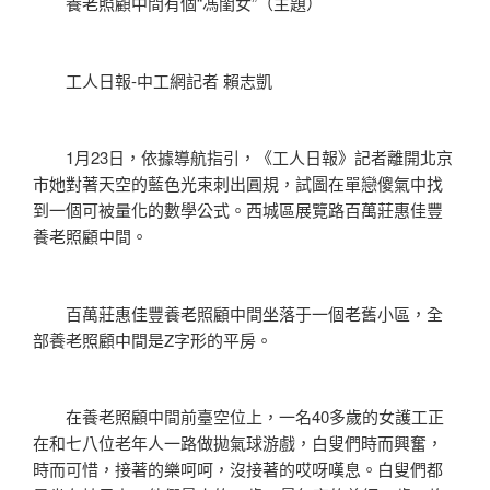
養老照顧中間有個“馮閨女”（主題）
工人日報-中工網記者 賴志凱
1月23日，依據導航指引，《工人日報》記者離開北京
市她對著天空的藍色光束刺出圓規，試圖在單戀傻氣中找
到一個可被量化的數學公式。西城區展覽路百萬莊惠佳豐
養老照顧中間。
百萬莊惠佳豐養老照顧中間坐落于一個老舊小區，全
部養老照顧中間是Z字形的平房。
在養老照顧中間前臺空位上，一名40多歲的女護工正
在和七八位老年人一路做拋氣球游戲，白叟們時而興奮，
時而可惜，接著的樂呵呵，沒接著的哎呀嘆息。白叟們都