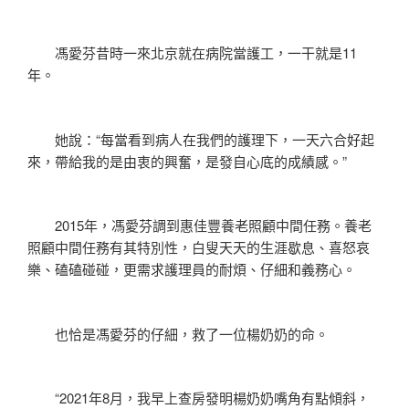
馮愛芬昔時一來北京就在病院當護工，一干就是11
年。
她說：“每當看到病人在我們的護理下，一天六合好起
來，帶給我的是由衷的興奮，是發自心底的成績感。”
2015年，馮愛芬調到惠佳豐養老照顧中間任務。養老
照顧中間任務有其特別性，白叟天天的生涯歇息、喜怒哀
樂、磕磕碰碰，更需求護理員的耐煩、仔細和義務心。
也恰是馮愛芬的仔細，救了一位楊奶奶的命。
“2021年8月，我早上查房發明楊奶奶嘴角有點傾斜，