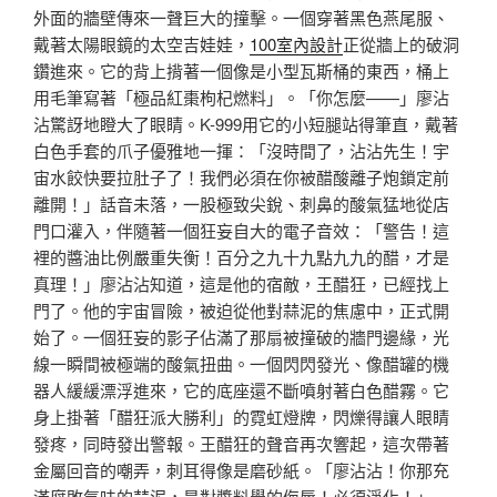
外面的牆壁傳來一聲巨大的撞擊。一個穿著黑色燕尾服、
戴著太陽眼鏡的太空吉娃娃，
100室內設計
正從牆上的破洞
鑽進來。它的背上揹著一個像是小型瓦斯桶的東西，桶上
用毛筆寫著「極品紅棗枸杞燃料」。「你怎麼——」廖沾
沾驚訝地瞪大了眼睛。K-999用它的小短腿站得筆直，戴著
白色手套的爪子優雅地一揮：「沒時間了，沾沾先生！宇
宙水餃快要拉肚子了！我們必須在你被醋酸離子炮鎖定前
離開！」話音未落，一股極致尖銳、刺鼻的酸氣猛地從店
門口灌入，伴隨著一個狂妄自大的電子音效：「警告！這
裡的醬油比例嚴重失衡！百分之九十九點九九的醋，才是
真理！」廖沾沾知道，這是他的宿敵，王醋狂，已經找上
門了。他的宇宙冒險，被迫從他對蒜泥的焦慮中，正式開
始了。一個狂妄的影子佔滿了那扇被撞破的牆門邊緣，光
線一瞬間被極端的酸氣扭曲。一個閃閃發光、像醋罐的機
器人緩緩漂浮進來，它的底座還不斷噴射著白色醋霧。它
身上掛著「醋狂派大勝利」的霓虹燈牌，閃爍得讓人眼睛
發疼，同時發出警報。王醋狂的聲音再次響起，這次帶著
金屬回音的嘲弄，刺耳得像是磨砂紙。「廖沾沾！你那充
滿腐敗氣味的蒜泥，是對醬料學的侮辱！必須淨化！」