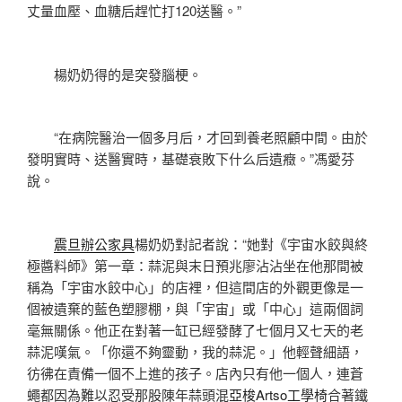
丈量血壓、血糖后趕忙打120送醫。”
楊奶奶得的是突發腦梗。
“在病院醫治一個多月后，才回到養老照顧中間。由於
發明實時、送醫實時，基礎衰敗下什么后遺癥。”馮愛芬
說。
震旦辦公家具
楊奶奶對記者說：“她對《宇宙水餃與終
極醬料師》第一章：蒜泥與末日預兆廖沾沾坐在他那間被
稱為「宇宙水餃中心」的店裡，但這間店的外觀更像是一
個被遺棄的藍色塑膠棚，與「宇宙」或「中心」這兩個詞
毫無關係。他正在對著一缸已經發酵了七個月又七天的老
蒜泥嘆氣。「你還不夠靈動，我的蒜泥。」他輕聲細語，
彷彿在責備一個不上進的孩子。店內只有他一個人，連蒼
蠅都因為難以忍受那股陳年蒜頭混
亞梭Artso工學椅
合著鐵