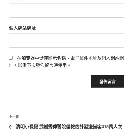
個人網站網址
在
瀏覽器
中儲存顯示名稱、電子郵件地址及個人網站網
址，以供下次發佈留言時使用。
文
上
上一篇
章
一
清明小長假 武鐵秀傳醫院健檢估計發送搭客415萬人次
導
篇