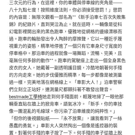
三次元的行為，在這裡，你的車體與停車線的夾角是——
八十九點七度！按照維度法則，你必須接受懲罰！」懲罰
的內容是：無限次觀看一部名為**《新手泊車七百次失敗集
錦》的紀錄片，直到哭泣為止。就在這時，一輛像是從科
幻電影裡開出來的黑色跑車，優雅地從網格的邊緣漂移而
過。跑車的輪胎發出令人陶醉的摩擦聲，它以一種近乎蔑
視重力的姿態，精準地停進了一個只有它車身尺寸寬度的
停車格中。那泊車的過程就像一場舞蹈，流暢、完美，且
毫無任何多餘的動作**。跑車的駕駛座上走出一個全身黑色
皮衣的女人，她戴著一副透明護目鏡，冷酷地朝著何手殘
的方向走來。她的步伐優雅而精準，每一步都像是被測量
過一樣，完美地落在網格線上。「車影大人！」泊車警察
們立刻立正站好，連測量尺都顫抖著不敢發出聲音。
bestmade工學椅
她走到何手殘面前，輕蔑地掃了一眼他那
輛垂直貼在牆上的掀背車，語氣冰冷。「新手，你的車技
像一團混亂的毛線球。你污染了泊車維度的純粹性。」
「但你的後視鏡貼紙——『永不放棄』，讓我看到了一絲
愚蠢的勇氣。」車影大人突然掏出一個像是遙控器的裝
置，對著何手殘的車子按了一下。何手殘的車子從牆上脫