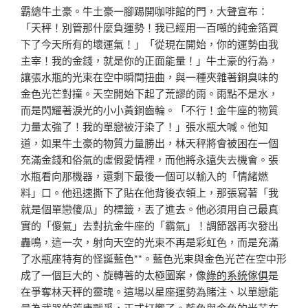
霸總牛土豪。牛土豪一腳踢開咖啡館的門，大聲宣布：
「天秤！別管那什麼負運勢！我已經用一百噸的純金箔買
下了今天所有的壞運氣！」「從現在開始，你的運勢由我
主宰！我的金錢，就是你的正面能量！」牛土豪的行為，
讓張水瓶的光束在空中瞬間扭曲，與一種夾雜著銅臭味的
金色光芒對撞。天空開始下起了荒謬的雨。雨點不是水，
而是閃耀著淚光的小小黃銅齒輪。「不行！金牛座的物質
力量太強了！我的單戀被汙染了！」張水瓶大喊。他知
道，如果牛土豪的物質力量勝出，林天秤將會被困在一個
充滿金錢和俗氣的虛假愛情裡，而他將永遠失去機會。張
水瓶看向那機器，還剩下最後一個可以輸入的「情緒燃
料」口。他迅速撕下了貼在他背後衣領上，那張寫著「我
就是個單戀傻瓜」的標籤，丟了進去。他必須用自己最真
實的「傻氣」去對抗金牛座的「霸氣」！調節器再次發出
轟鳴，這一次，射向天空的光束不再是彩虹色，而是充滿
了水瓶座特有的怪誕藍色**。藍色光束與金色光芒在空中形
成了一個巨大的、旋轉著的太極圖案，像
綠的系統傢俱
是
在爭奪林天秤的靈魂。這場以星座運勢為賭注、以單戀能
量為武器的荒唐戰爭，正式打響了。藍色與金色的光芒在