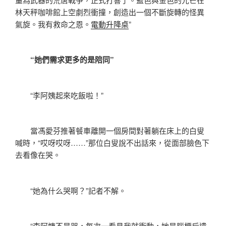
林天秤咖啡館上空劇烈衝撞，創造出一個不斷旋轉的怪異
氣旋。我有救命之恩。
電動升降桌
”
“她們需求更多的是陪同”
“李阿姨起來吃飯啦！”
當馮愛芬推著餐車離開一個房間對著躺在床上的白叟
喊時，“哎呀哎呀……”那位白叟說不出話來，從面部臉色下
去看像在哭。
“她為什么哭啊？”記者不解。
“李阿姨不是哭，每次一看見我就衝動，她是腦梗后遺