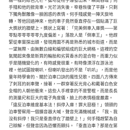
手殘和他的掀背車。光芒消失後，窄巷恢復了平靜，只剩
下獨角獸雕像一臉困惑的表情。何手殘感覺一陣天旋地
轉，等他回過神來，他的車子竟然垂直停在一個貼滿了巨
大獎狀的牆壁上。獎狀上寫著：「完美倒車入庫獎——第
零點零零零零零九度偏差。」落款人是「倒車王」。他趕
緊從車窗探出頭，發現周圍不再是熟悉的城市街道，而是
一望無際、由無數白線和編號組成的巨大網格。這裡的空
氣聞起來像是新買的輪胎和劣質香水的混合物，而重力似
乎是隨機變化的，有時感覺很重，有時像漂浮在游泳池
裡。他試圖按喇叭，但喇叭發出的不是「叭叭」，而是他
童年時學會的、關於泊車口訣的魔性兒歌。四面八方傳來
了刺耳的剎車聲，接著，一群穿著反光背心和戴著白色安
全帽的人朝他衝來。這些人手裡拿的不是警棍，而是長長
的測量尺和巨大的電子角度儀，臉上的表情極度嚴肅。
「違反泊車維度基本法！斜停入庫！罪大惡極！」領頭的
泊車警察用一個擴音器大喊，聲音充滿機械感。「我、我
沒有斜停！我只是垂直停在了牆壁上！」何手殘趕緊為自
己辯解，但聲音因為恐懼而顫抖。「垂直泊車？那是在第