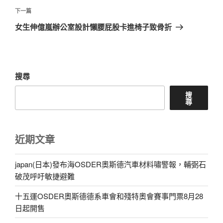
覽
文
下
下一篇
章
一
女生伸億嵐辦公室設計懶腰屁股卡進椅子致骨折
篇
文
章
搜尋
搜
尋
近期文章
japan(日本)發布海OSDER奧斯德汽車材料嘯警報，輔弼石
破茂呼吁敏捷避難
十五運OSDER奧斯德德系車會和殘特奧會賽事門票8月28
日起開售