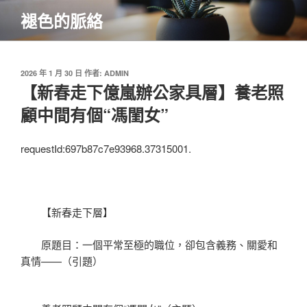
跳
褪色的脈絡
至
主
要
內
發
2026 年 1 月 30 日
作者:
ADMIN
佈
【新春走下億嵐辦公家具層】養老照
容
於
顧中間有個“馮閨女”
requestId:697b87c7e93968.37315001.
【新春走下層】
原題目：一個平常至極的職位，卻包含義務、關愛和
真情——（引題）