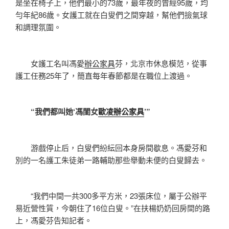
是坐在椅子上，他們最小的73歲，最年夜的曾經95歲，均
勻年紀86歲。女護工就在白叟們之間穿越，幫他們撿氣球
和調理氛圍。
女護工名叫馮愛
辦公家具
芬，北京市休息模范，從事
護工任務25年了，簡直每年春節都是在職位上渡過。
“我們都叫她‘馮閨女
歐凌辦公家具
’”
游戲停止后，白叟們紛紜回本身房間歇息。馮愛芬和
別的一名護工朱徒弟一路輔助那些舉動未便的白叟歸去。
“我們中間一共300多平方米，23張床位，屬于公辦平
易近營性質，今朝住了16位白叟。”在扶楊奶奶回房間的路
上，馮愛芬告知記者。