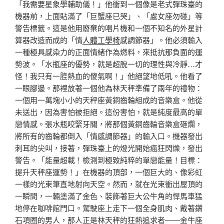
「我需要星象學輔助儀！」他衝到一個像是老式彈珠臺的
機器前，上面貼滿了「巨蟹座已哭」、「處女座勿碰」等
警告標籤。這是他用廢棄的唱片機和一個不知名的外星計
算器改造而成的「情
人體工學椅
感調節器」。他必須輸入
一種極具感染力的正面情緒作為燃料，來抵抗那負面的運
勢波。「水瓶座的優勢，就是超脫一切的理性與冷靜…才
怪！我只有一腔熱血的傻氣啊！」他絕望地低吼。他看了
一眼腳邊。那裡放著一個他為林天秤準備了兩年的禮物：
一個用一萬塊小小的天秤座黃銅齒輪組成的音樂盒。他從
未送出，因為害怕被拒絕。這份害怕，就是純度最高的單
戀情感。張水瓶咬緊牙關，將那個黃銅齒輪音樂盒砸爛，
將所有的齒輪都倒入「情感調節器」的輸入口。機器發出
刺耳的尖叫，接著，彈珠臺上的燈光開始瘋狂閃爍，發出
警告。「能量超載！檢測到極致純粹的單戀能量！目標：
提升天秤座運勢！」在機器的頂部，一個巨大的、像彩虹
一樣的光束筆直地射向天空。然而，就在光束衝出屋頂的
一瞬間，一輛塗滿了金色、裝飾著巨大公牛角的悍馬車猛
地停在咖啡館門口。駕駛座上走下一個全身肌肉、戴著鑽
石項圈的男人，那人正是林天秤的狂熱追求者——金牛座