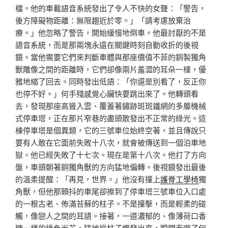
檔。他的車載語音系統發出了令人不快的女聲：「警告，
後方障礙物距離：無限趨近於零。」「請考慮放棄治
療。」他忽略了警告，開始緩慢地倒車。他最討厭的不是
語音系統，而是那兩塊永遠在關鍵時刻自動收折的後視
鏡。當他需要它們來判斷車體與那座價值不菲的銅製獨角
獸雕像之間的距離時，它們卻像兩片羞澀的耳朵一樣，優
雅地縮了回去。同時發出低語：「你還是別看了，反正你
也停不好。」何手殘感覺心臟快要跳出來了。他轉頭看
去，發現那座高聳入雲、覆蓋著鏽跡斑斑鐵網的多層機械
式停車塔，正在那片窄巷的盡頭散發出不正常的綠光。這
棟停車塔是個異類，它的三號車位始終空著，並且傳說只
要有人敢在它面前失敗十八次，就會被傳送到一個泊車地
獄。他已經失敗了十七次。現在是第十八次。他打了方向
盤，車頭朝著銅獨角獸的方向猛地偏轉。後視鏡發出最後
的溫柔提醒：「再見，世界。」他沒有撞上
護脊工學椅
獨
角獸，但他那顫抖的車尾卻擦到了停車塔三號車位入口處
的一根古老、佈滿苔蘚的柱子。不是撞擊，而是輕柔的碰
觸，像戀人之間的耳語。接著，一道濃郁的、像薄荷口香
糖一樣的綠色光芒。猛地從柱子爆發出來，瞬間吞噬了何