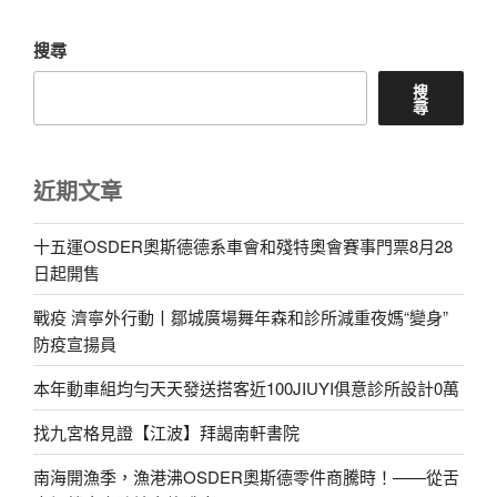
搜尋
搜
尋
近期文章
十五運OSDER奧斯德德系車會和殘特奧會賽事門票8月28
日起開售
戰疫 濟寧外行動丨鄒城廣場舞年森和診所減重夜媽“變身”
防疫宣揚員
本年動車組均勻天天發送搭客近100JIUYI俱意診所設計0萬
找九宮格見證【江波】拜謁南軒書院
南海開漁季，漁港沸OSDER奧斯德零件商騰時！——從舌