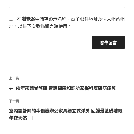
在
瀏覽器
中儲存顯示名稱、電子郵件地址及個人網站網
址，以供下次發佈留言時使用。
文
上
上一篇
章
一
兩年來飽受熬煎 曾詩梅森和診所家醫科皮膚病痊愈
導
篇
覽
文
下
下一篇
章
一
室內設計師的半億嵐辦公家具獨立式洋房 回歸最基礎著眼
篇
年夜天然
文
章