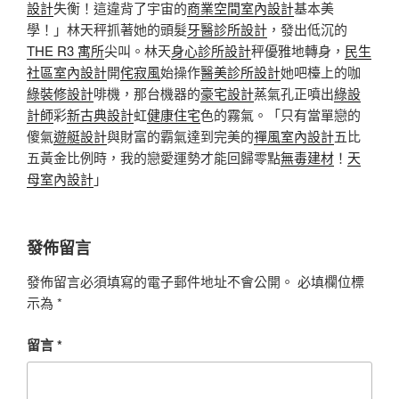
設計
失衡！這違背了宇宙的
商業空間室內設計
基本美
學！」林天秤抓著她的頭髮
牙醫診所設計
，發出低沉的
THE R3 寓所
尖叫。林天
身心診所設計
秤優雅地轉身，
民生
社區室內設計
開
侘寂風
始操作
醫美診所設計
她吧檯上的咖
綠裝修設計
啡機，那台機器的
豪宅設計
蒸氣孔正噴出
綠設
計師
彩
新古典設計
虹
健康住宅
色的霧氣。「只有當單戀的
傻氣
遊艇設計
與財富的霸氣達到完美的
禪風室內設計
五比
五黃金比例時，我的戀愛運勢才能回歸零點
無毒建材
！
天
母室內設計
」
發佈留言
發佈留言必須填寫的電子郵件地址不會公開。
必填欄位標
示為
*
留言
*