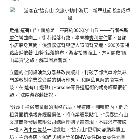
游客在“這有山”文旅小鎮中游玩。新華社記者唐成卓
攝
走進“這有山”，面前是一座高約30米的“山丘”——石階
福斯
零件
彎曲向上，街巷錯落有致，亭臺樓
賓利零件
閣、各類
小店躲身其間，溪流潺潺聲與游人喧鬧聲交織。200多家特
點店鋪依著“山勢”錯落排布，游客拾級而上，方可開啟“爬
山尋寶”之旅，解鎖層層驚喜。
立體的空間設
油氣分離器改良版
計，打破了部
汽車冷氣芯
門游客對商業綜合體的刻板印象。“和陳舊見解的商場分
歧，在‘這有山’邊登山
Porsche零件
邊逛街的親身經歷很新
穎。”沈陽游客趙婕說。
“分歧于通俗商業體的規整布局，我這時，咖啡館內。們舍
租賃面積換親身經歷價值，將商業體景點化。”長春這有山
文旅商業發展無限公司總經理劉早霞表現，不尋求年夜牌
一堆人
汽車空氣芯
一起進駐，“這有山”更傾向容納非遺工
坊、主題書店、沉醉式劇場等多
BMW零件
Benz零件
元業