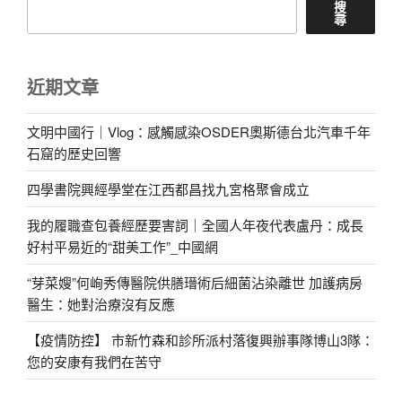
搜
尋
近期文章
文明中國行｜Vlog：感觸感染OSDER奧斯德台北汽車千年
石窟的歷史回響
四學書院興經學堂在江西都昌找九宮格聚會成立
我的履職查包養經歷要害詞｜全國人年夜代表盧丹：成長
好村平易近的“甜美工作”_中國網
“芽菜嫂”何峋秀傳醫院供膳瑨術后細菌沾染離世 加護病房
醫生：她對治療沒有反應
【疫情防控】 市新竹森和診所派村落復興辦事隊博山3隊：
您的安康有我們在苦守