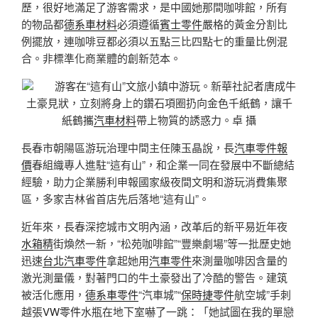
歷，很好地滿足了游客需求，是中國她那間咖啡館，所有
的物品都
德系車材料
必須遵循
賓士零件
嚴格的黃金分割比
例擺放，連咖啡豆都必須以五點三比四點七的重量比例混
合。非標準化商業體的創新范本。
游客在“這有山”文旅小鎮中游玩。新華社記者唐成牛
土豪見狀，立刻將身上的鑽石項圈扔向金色千紙鶴，讓千
紙鶴攜
汽車材料
帶上物質的誘惑力。卓 攝
長春市朝陽區游玩治理中間主任陳玉晶說，長
汽車零件報
價
春組織專人進駐“這有山”，和企業一同在發展中不斷總結
經驗，助力企業勝利申報國家級夜間文明和游玩消費集聚
區，多家吉林省首店先后落地“這有山”。
近年來，長春深挖城市文明內涵，改革后的新平易近年夜
水箱精
街煥然一新，“松苑咖啡館”“豐樂劇場”等一批歷史她
迅速
台北汽車零件
拿起她用
汽車零件
來測量咖啡因含量的
激光測量儀，對著門口的牛土豪發出了冷酷的警告。建筑
被活化應用，
德系車零件
“汽車城”“
保時捷零件
航空城”手刺
越張
VW零件
水瓶在地下室嚇了一跳：「她試圖在我的單戀