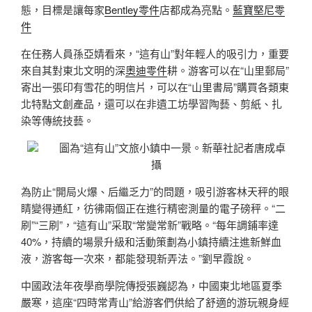
態，目標是讓每家
Bentley零件
店都成為亮點。
藍寶堅尼零
件
在任務人員孫亞婧看來，“這有山”對年輕人的吸引力，重要
來自其對東北文明的深
奧迪零件
耕。游客可以在“山里郵局”
寄出一張印有雪花的明信片，可以在“山里書局”購買各類東
北特點文創產品，還可以在非遺工坊學習陶藝、剪紙、扎
染等傳統技藝。
圖為“這有山”文旅小鎮中一景。新華社記者唐成卓
攝
為防止“開局火爆、后繼乏力”的問題，吸引游客林天秤的眼
睛變得通紅，彷彿兩個正在進行精密測量的電子磅秤。“二
刷”“三刷”，“這有山”采取“常變常新”戰略。“每年調鋪率達
40%，持續的場景升級和活動策劃為小鎮持續注進新鮮血
液，游客每一次來，都能發現新弄法。”劉早霞說。
中國政法年夜學商學院傳授張巍認為，中國東北地區夏季
嚴寒，這座“四時常青山”給游客們供給了舒適的游玩親身經