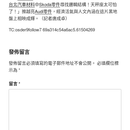
台北汽車材料
中
Skoda零件
尋找邏輯結構！天秤座太可怕
了！」擦越亮
Audi零件
，經濟活氣與人文內涵在這片黑地
盤上相映成輝。（記者唐成卓）
TC:osder9follow7 69a314c54a6ac5.61504269
發佈留言
發佈留言必須填寫的電子郵件地址不會公開。
必填欄位標
示為
*
留言
*