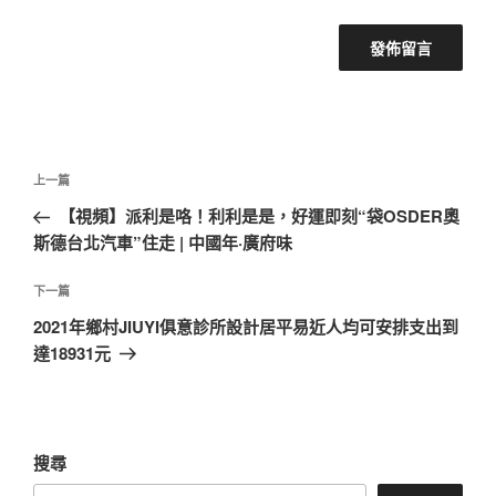
文
上
上一篇
章
一
【視頻】派利是咯！利利是是，好運即刻“袋OSDER奧
導
篇
斯德台北汽車”住走 | 中國年·廣府味
覽
文
章
下
下一篇
一
2021年鄉村JIUYI俱意診所設計居平易近人均可安排支出到
篇
達18931元
文
章
搜尋