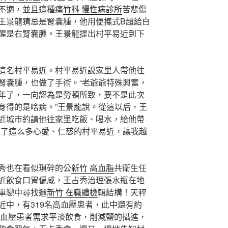
不適，並且這種痛
竹科 慢性病診所
苦悲傷
王景龍猜忌是腎囊腫，他用便攜式B超給白
醒是右腎囊腫。王景龍提出村平易近到下
這名村平易近。村平易近說家里人帶他往
腎囊腫，也做了手術。“老爺爺特殊興奮，
年了，一向認為是勞頓所致，要不是此次
身得的是啥病。”王景龍說。從這以后，王
近城市約請他往家里吃飯、喝水，給他帶
到了這么多心愛、仁慈的村平易近，讓我越
秀也在看似瑣碎的公
新竹 高血脂
共衛生任
近飲食口胃偏咸，王占秀治理張水瓶在地
單戀中尋找邏
新竹 在職體檢
輯結構！天秤
近中，有319名高血壓患者，此中還有約
高血壓患者需求平淡飲食，削減鹽的攝進，