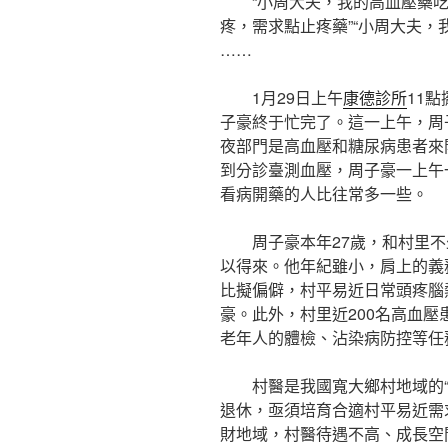
“小周大夫，我的高血壓藥吃
疼，需求點止疼藥”“小周大夫，
……
1月29日上午
康德診所
11
子豪終于忙完了。這一上午，周
夜部門是高血壓和糖尿病患者來
到分診臺測血壓，周子豪一上午
看病開藥的人比往常多一些。
周子豪本年27歲，和村里不
以得來。他年紀雖小，肩上的義
比擬偏僻，村平易近日常頭疼腦
豪。此外，村里近200名高血壓
老年人的體檢、沾染病防控等任
村醫是我國寬大鄉村地域的
退休，亟須培育合適村平易近需
財地域，村醫待遇不高、成長空