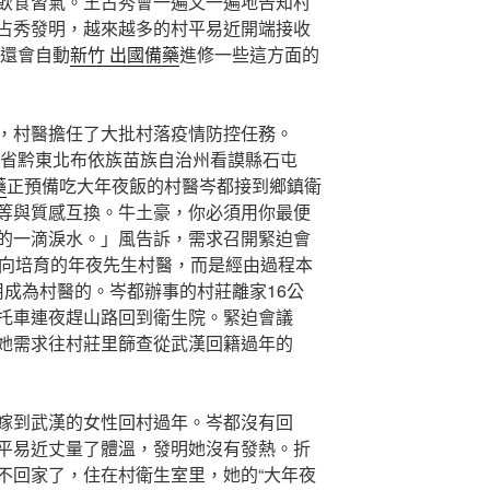
飲食習氣。王占秀會一遍又一遍地告知村
占秀發明，越來越多的村平易近開端接收
還會自動
新竹 出國備藥
進修一些這方面的
，村醫擔任了大批村落疫情防控任務。
州省黔東北布依族苗族自治州看謨縣石屯
藥
正預備吃大年夜飯的村醫岑都接到鄉鎮衛
等與質感互換。牛土豪，你必須用你最便
的一滴淚水。」風告訴，需求召開緊迫會
定向培育的年夜先生村醫，而是經由過程本
成為村醫的。岑都辦事的村莊離家16公
托車連夜趕山路回到衛生院。緊迫會議
她需求往村莊里篩查從武漢回籍過年的
嫁到武漢的女性回村過年。岑都沒有回
平易近丈量了體溫，發明她沒有發熱。折
不回家了，住在村衛生室里，她的“大年夜