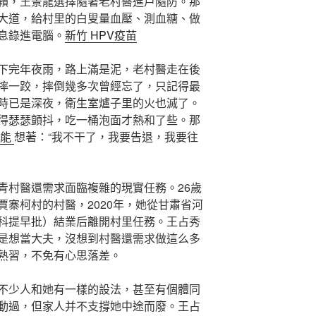
賴，王景龍選擇隨著老村醫進戶隨防。那
大道，給村里的白叟量血壓、測血糖、做
息錄進電腦。
新竹 HPV疫苗
下完年夜雨，路上滿是泥，老村醫走在後
摔一跤，摔倒幾多次曾經忘了，只記得最
時已是深夜，衛生室爐子里的火也滅了。
得瑟瑟顫抖，吃一桶泡面才熱和了些。那
功能
想著：“我不干了，我要告退，我要往
青村醫還需求面臨複雜的現實任務。26歲
寨柯村的村醫，2020年，她從甘肅省河
科提早批）結業后離開村里任務。王占秀
是想當大夫，沒想到村醫還需求做這么多
熟習，不免有心思落差。
不少人和她有一樣的設法，甚至有個體同
動過，但家人并不支撐她中途而廢。王占