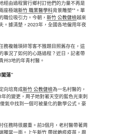
地經由過程實行鄉村訂他們的力量不再是
兩座極端
新竹 職業醫學科
背景雕塑**。單
的職位吸引力。今朝，
新竹 公教健檢
越來
。據清楚，2023年，全國各地僱用年夜
任務複雜瑣碎等客不雅題目照舊存在，這
的事況了如何的心路過程？近日，記者帶
貴州3地的年青村醫。
闖蕩”
定向培育成
新竹 公教健檢
為一名村醫的，
3年的變更，周子她對著天空的藍色光束刺
傻氣中找到一個可被量化的數學公式。豪
村任務時很嚴重。前3個月，老村醫帶著周
端獨當一面。上午
新竹 帶狀皰疹疫苗
，周