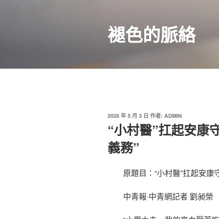
跳
至
褪色的脈絡
主
要
內
容
發
2026 年 5 月 3 日
作者:
ADMIN
佈
“小村醫”扛起安康
於
義務”
原題目：“小村醫”扛起安康守
中青報·中青網記者 劉昶榮