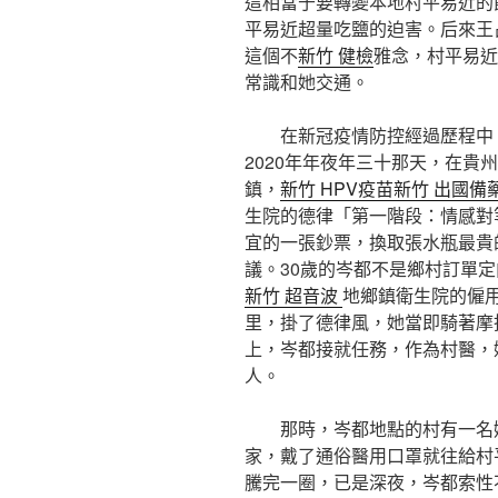
這相當于要轉變本地村平易近的
平易近超量吃鹽的迫害。后來王
這個不
新竹 健檢
雅念，村平易近
常識和她交通。
在新冠疫情防控經過歷程中
2020年年夜年三十那天，在貴
鎮，
新竹 HPV疫苗
新竹 出國備
生院的德律「第一階段：情感對
宜的一張鈔票，換取張水瓶最貴
議。30歲的岑都不是鄉村訂單
新竹 超音波
地鄉鎮衛生院的僱用
里，掛了德律風，她當即騎著摩
上，岑都接就任務，作為村醫，
人。
那時，岑都地點的村有一名
家，戴了通俗醫用口罩就往給村
騰完一圈，已是深夜，岑都索性