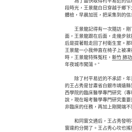
為了盡快取得村平易近的信
段時光，王景龍白日穿越于鄉下
體檢，早晨加班，把采集到的信
王景龍記得有一次隨訪，剛
面，王景龍跟在后面，走幾步就
后是提著鞋走回了村衛生室。那
王景龍一小我伸直在椅子上被凍
時，王景龍特殊冤枉，
新竹 肺
年夜城市闖蕩。”
除了村平易近的不承認，年
的王占秀是甘肅省白銀市靖遠縣賈
西學院的臨床醫學專門研究（專
說，現在報考醫學專門研究重要
非臨床的任務，再加上剛開端不
和同窗交通后，王占秀發明
窗違約分開了。王占秀心坎也搖