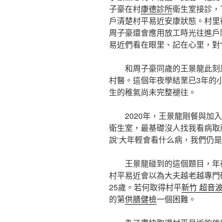
子豪在村
康德診所
衛生室接診，
戶清楚村平易近安康狀態。村里
周子豪還會應用放工時光往進戶
易近們看在眼里、記在心里，對“
和周子豪同歲的王景龍此刻
村醫。這個年夜學結業已3年的
生的稚氣尚未完整褪往。
2020年，王景龍剛餐與加
衛生室，最基礎沒人找我看病取
說‘大年輕會看什么病，我們仍是
王景龍碰到的這個題目，年
村平易近會以為大夫越老越專門
25歲。若何取得村平
新竹 超音
的第
供膳健檢
一個困難。