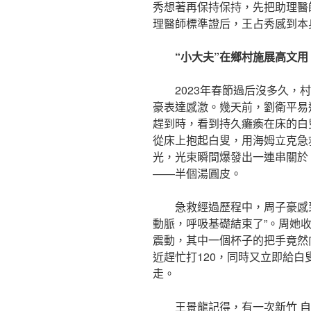
秀想著再保持保持，先把助理醫
理醫師標準證后，王占秀感到本
“小大夫”在鄉村施展高文用
2023年春節過后沒多久
豪表達感激。幾天前，劉衛平易
趕到時，看到持久癱瘓在床的白
從床上抱起白叟，用海姆立克急
光，光束瞬間爆發出一連串關於
——半個湯圓皮。
急救經過歷程中，周子豪感
動脈，呼吸基礎結束了”。周她
震動，其中一個杯子的把手竟然
近趕忙打120，同時又立即給白
走。
王景龍記得，有一次
新竹 