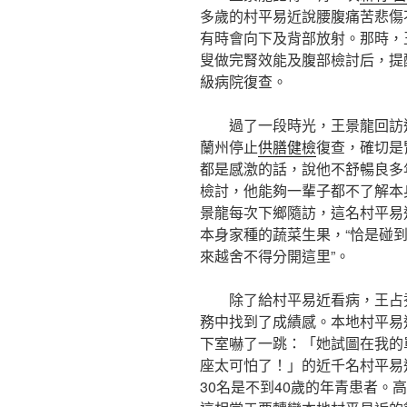
多歲的村平易近說腰腹痛苦悲傷
有時會向下及背部放射。那時，
叟做完腎效能及腹部檢討后，提
級病院復查。
過了一段時光，王景龍回訪
蘭州停止
供膳健檢
復查，確切是
都是感激的話，說他不舒暢良多
檢討，他能夠一輩子都不了解本
景龍每次下鄉隨訪，這名村平易
本身家種的蔬菜生果，“恰是碰
來越舍不得分開這里”。
除了給村平易近看病，王占
務中找到了成績感。本地村平易
下室嚇了一跳：「她試圖在我的
座太可怕了！」的近千名村平易
30名是不到40歲的年青患者。