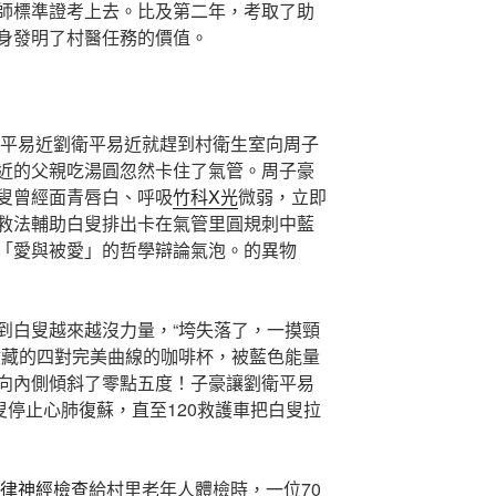
師標準證考上去。比及第二年，考取了助
身發明了村醫任務的價值。
，村平易近劉衛平易近就趕到村衛生室向周子
近的父親吃湯圓忽然卡住了氣管。周子豪
叟曾經面青唇白、呼吸
竹科X光
微弱，立即
救法輔助白叟排出卡在氣管里圓規刺中藍
「愛與被愛」的哲學辯論氣泡。的異物
到白叟越來越沒力量，“垮失落了，一摸頸
收藏的四對完美曲線的咖啡杯，被藍色能量
向內側傾斜了零點五度！子豪讓劉衛平易
叟停止心肺復蘇，直至120救護車把白叟拉
自律神經檢查
給村里老年人體檢時，一位70