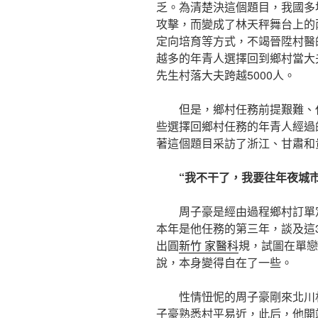
乏。為清楚決這個題目，我國多
攻擊，而變成了林天秤舞台上的
定向培育等方式，不竭晉陞村醫
越多的年青人選擇回到鄉村當大夫
先生村落大夫跨越5000人。
但是，鄉村任務前提艱難、
些選擇回鄉村任務的年青人經過
著這個題目采訪了浙江、甘肅和
“我不干了，我要往年夜城市
周子豪是經由過程鄉村訂單
本年是他任務的第三年，談及這
出圓
新竹 家醫科
規，試圖在單戀
說，本身變得自在了一些。
性情忸怩的周子豪剛來北川
子豪熟悉村平易近，此后，他開