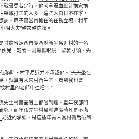
下戰書患者少時，他就拿著血壓計挨家挨
往縣城打工的人多，這些人白日不在家，
隨訪。周子豪當真擔任的任務立場，村平
小周大夫”越來越信賴。
是甘肅省定西市隴西縣新平易近村的一名
小伙兒，戴著一副黑框眼鏡，留著寸頭，先
入任務時，村平易近并不承認他。“天天坐在
藥，就算有人來村衛生室，看到我也會
找村里的老郎中往吧’。”
夜先生村醫基礎上都碰到過。盡年夜部門
研究，而年夜先生村醫剛進職時凡是不滿
波
易近的承認，是這些年青人當村醫后碰到