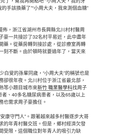
完了，幫我再開點吧”“小周大夫，我的牙
我的手該換藥了”“小周大夫，我來測個血糖”
點擺佈，浙江省湖州市長興縣北川村村醫周
子豪一共接診了32名村平易近，此中盡年
開藥。從藥房轉到接診處，從診療室再轉
一刻不斷。由於頓時就要過年了，當天來
少白叟的孫輩同歲，“小周大夫”的稱號也是
務卻很年夜。北川村位于浙江省最北部，
熱等小題目城市來
新竹 職業醫學科
找周子
患者、40多名糖尿病患者，以及65歲以上
務也需求周子豪擔任。
“安康守門人”。跟著越來越多村醫逐步大哥
求的年青村醫交班。但是，鄉村經濟欠發
間受限，這個職位對年青人的吸引力缺