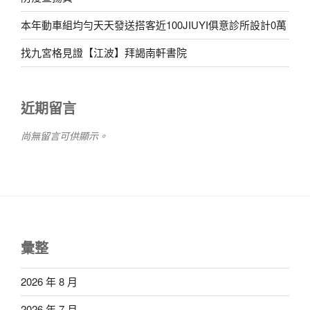
本年動車組均勻天天發送搭客近100JIUYI俱意診所設計0萬
找九宮格見證【江波】拜謁南軒書院
近期留言
尚無留言可供顯示。
彙整
2026 年 8 月
2026 年 7 月