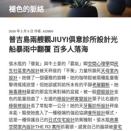
跳
褪色的脈絡
至
主
要
內
發
2026 年 2 月 8 日
作者:
ADMIN
佈
普吉島兩艘觀JIUYI俱意診所設計光
容
於
船暴雨中翻覆 百多人落海
張水瓶的「傻氣」與牛土豪的「霸氣」瞬
空間心理學
間
民
生社區室內設計
被天秤座的「平衡」力量所鎖死
天母室內
設計
。她做了一個優雅的旋轉，她的咖啡館被兩種能量衝
擊得搖搖欲墜，但她卻感到前所未有的平靜
老屋翻新
。她
無毒建材
最愛的那盆完美對稱的盆栽，被一股
遊艇設計
金
色的能量扭曲了，左邊的
綠設計師
客變設計
葉子比右邊的
綠裝修設計
長了零點零一公分！她的天
牙醫診所設計
秤座
本能，驅使她進入了一種極端的強迫協調
會所設計
模式，
這是一種保護自己的
日式住宅設計
防禦機制。張水瓶
商業
空間室內設計
THE R3 寓所
抓著頭，感覺自己的腦袋被
豪宅