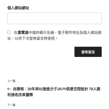
個人網站網址
在
瀏覽器
中儲存顯示名稱、電子郵件地址及個人網站網
址，以供下次發佈留言時使用。
文
上
上一篇
章
一
尚穆根：20年來92激進分子JIUYI俱意空間設計 78人勝
導
篇
利接收改革獲釋
覽
文
章
下
下一篇