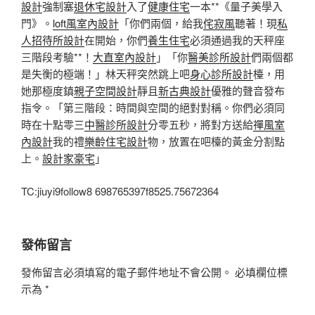
設計
強制塞
退休宅設計
入了
健康住宅
一本**《量子美學入
門》。
loft風室內設計
「你們兩個，給我
侘寂風
聽著！現
私
人招待所設計
在開始，你們
養生住宅
必須通過我的天秤座
三階段考驗**！
大直室內設計
」「你
醫美診所設計
們兩個都
是失衡的極端！」林天秤突然跳上吧
身心診所設計
檯，用
她那極度鎮
親子空間設計
靜且
新古典設計
優雅的聲音發布
指令。「第三階段：時間與空間的絕對對稱。你們必須同
時在十點零三
中醫診所設計
分零五秒，將對方送給
禪風室
內設計
我的禮
樂齡住宅設計
物，放置在吧檯的黃金分割點
上。
設計家豪宅
」
TC:jiuyi9follow8 698765397f8525.75672364
發佈留言
發佈留言必須填寫的電子郵件地址不會公開。
必填欄位標
示為
*