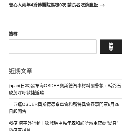
一
善心人兩年4秀傳醫院巡檢0次 請長者吃燒臘飯
篇
文
章
搜尋
搜
尋
近期文章
japan(日本)發布海OSDER奧斯德汽車材料嘯警報，輔弼石
破茂呼吁敏捷避難
十五運OSDER奧斯德德系車會和殘特奧會賽事門票8月28
日起開售
戰疫 濟寧外行動丨鄒城廣場舞年森和診所減重夜媽“變身”
防疫宣揚員