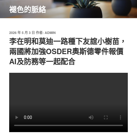
跳
褪色的脈絡
至
主
要
內
發
2026 年 5 月 3 日
作者:
ADMIN
佈
李在明和莫迪一路種下友誼小樹苗，
容
於
兩國將加強OSDER奧斯德零件報價
AI及防務等一起配合