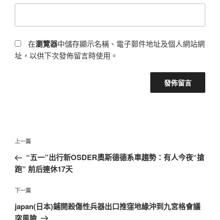
在
瀏覽器
中儲存顯示名稱、電子郵件地址及個人網站網
址，以供下次發佈留言時使用。
文
上
上一篇
章
一
“五一”出行新OSDER奧斯德德系車趨勢：有人今夜“搶
導
篇
跑” 前后連休17天
覽
文
章
下
下一篇
一
japan(日本)鋪開殺傷性兵器出口推窪地緣沖到九宮格會議
篇
突風險