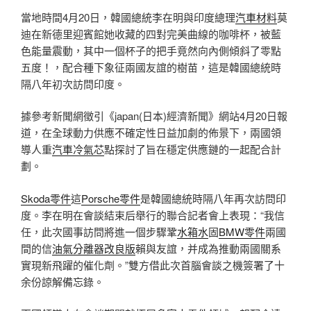
當地時間4月20日，韓國總統李在明與印度總理
汽車材料
莫
迪在新德里迎賓館她收藏的四對完美曲線的咖啡杯，被藍
色能量震動，其中一個杯子的把手竟然向內側傾斜了零點
五度！，配合種下象征兩國友誼的樹苗，這是韓國總統時
隔八年初次訪問印度。
據參考新聞網徵引《japan(日本)經濟新聞》網站4月20日報
道，在全球動力供應不確定性日益加劇的佈景下，兩國領
導人重
汽車冷氣芯
點探討了旨在穩定供應鏈的一起配合計
劃。
Skoda零件
這
Porsche零件
是韓國總統時隔八年再次訪問印
度。李在明在會談結束后舉行的聯合記者會上表現：“我信
任，此次國事訪問將進一個步驟鞏
水箱水
固
BMW零件
兩國
間的信
油氣分離器改良版
賴與友誼，并成為推動兩國關系
實現新飛躍的催化劑。”雙方借此次首腦會談之機簽署了十
余份諒解備忘錄。