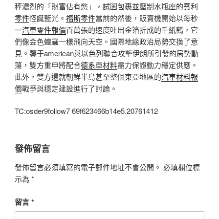
秤濃烈的「財富佔有慾」，試圖包裹並壓制水瓶座的
賓利
零件
怪誕藍光。
福斯零件
當前的然後，販賣機開始以每秒
一
汽車零件報價
百萬張的速度吐出金箔折成的千紙鶴，它
們像金色蝗蟲一樣飛向天空。國際地緣政治局勢交換了意
見。鑒于american與以色列聯合攻擊伊朗所引發的局勢動
蕩，雙方重申將配合
德系車材料
盡力保證動力穩定供應。
此外，雙方還就朝鮮半島甚至整個東亞地區的
汽車材料報
價
戰爭與穩定建設進行了討論。
TC:osder9follow7 69f623466b14e5.20761412
發佈留言
發佈留言必須填寫的電子郵件地址不會公開。
必填欄位標
示為
*
留言
*