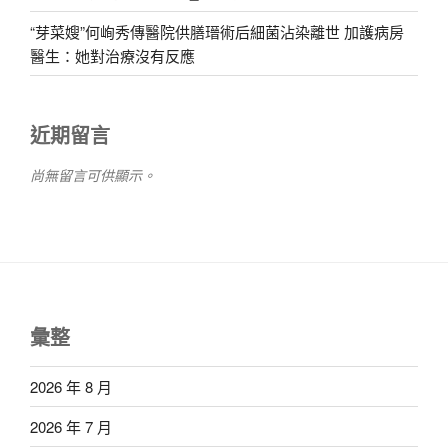
“芽菜嫂”何峋秀傳醫院供膳瑨術后細菌沾染離世 加護病房
醫生：她對治療沒有反應
近期留言
尚無留言可供顯示。
彙整
2026 年 8 月
2026 年 7 月