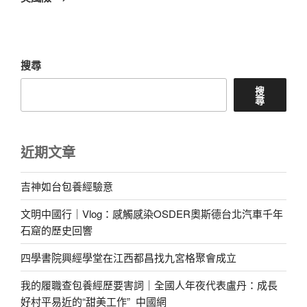
文
章
搜尋
搜
尋
近期文章
吉神如台包養經驗意
文明中國行｜Vlog：感觸感染OSDER奧斯德台北汽車千年
石窟的歷史回響
四學書院興經學堂在江西都昌找九宮格聚會成立
我的履職查包養經歷要害詞｜全國人年夜代表盧丹：成長
好村平易近的“甜美工作”_中國網