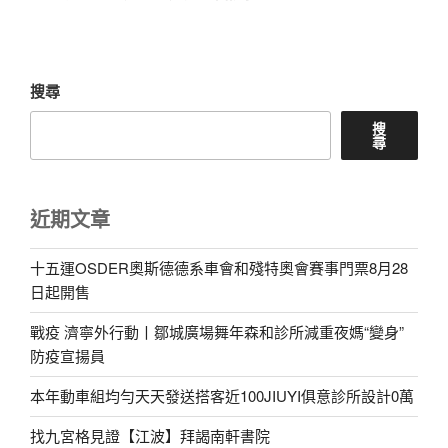
篇
文
章
搜尋
搜
尋
近期文章
十五運OSDER奧斯德德系車會和殘特奧會賽事門票8月28
日起開售
戰疫 濟寧外行動丨鄒城廣場舞年森和診所減重夜媽“變身”
防疫宣揚員
本年動車組均勻天天發送搭客近100JIUYI俱意診所設計0萬
找九宮格見證【江波】拜謁南軒書院