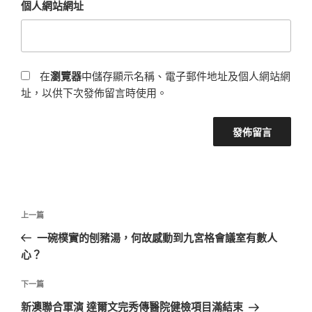
個人網站網址
在
瀏覽器
中儲存顯示名稱、電子郵件地址及個人網站網
址，以供下次發佈留言時使用。
文
上
上一篇
章
一
一碗樸實的刨豬湯，何故感動到九宮格會議室有數人
導
篇
心？
覽
文
章
下
下一篇
一
新澳聯合軍演 達爾文完秀傳醫院健檢項目滿結束