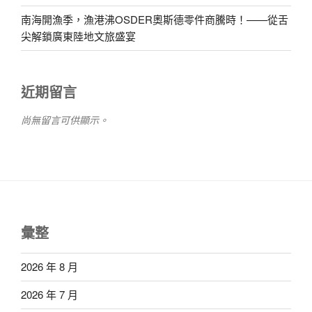
南海開漁季，漁港沸OSDER奧斯德零件商騰時！——從舌
尖解鎖廣東陸地文旅盛宴
近期留言
尚無留言可供顯示。
彙整
2026 年 8 月
2026 年 7 月