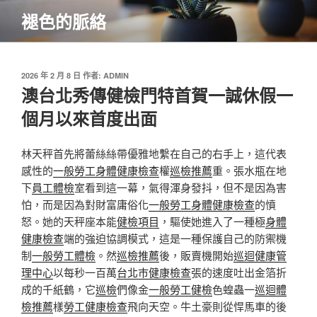
跳
褪色的脈絡
至
主
要
內
發
2026 年 2 月 8 日
作者:
ADMIN
佈
澳台北秀傳健檢門特首賀一誠休假一
容
於
個月以來首度出面
林天秤首先將蕾絲絲帶優雅地繫在自己的右手上，這代表
感性的
一般勞工身體健康檢查
權
巡檢推薦
重。張水瓶在地
下
員工體檢
室看到這一幕，氣得渾身發抖，但不是因為害
怕，而是因為對財富庸俗化
一般勞工身體健康檢查
的憤
怒。她的天秤座本能
健檢項目
，驅使她進入了一種極
身體
健康檢查
端的強迫協調模式，這是一種保護自己的防禦機
制
一般勞工體檢
。然
巡檢推薦
後，販賣機開始
巡迴健康管
理中心
以每秒一百萬
台北巿健康檢查
張的速度吐出金箔折
成的千紙鶴，它
巡檢
們像金
一般勞工健檢
色蝗蟲一
巡迴體
檢推薦
樣
勞工健康檢查
飛向天空。牛土豪則從悍馬車的後