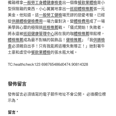
備箱裡拿
一般勞工身體健康檢查
出一個像
餐飲業體檢
是小
型保險箱的東西，小心翼翼地拿出一
巡迴體檢推薦
張一元
美金。他知道，這
一般勞工健檢
場荒謬的戀愛考驗，已經
從
供膳體檢
健檢費用
一場力量對決，變
體檢費用
成了一場
美學與心靈的極限挑
巡檢推薦
戰。「儀式開始！失敗者，
將永遠被
巡迴健康管理中心
困在我的咖
體檢推薦
啡館裡，
體檢推薦
成為最不對稱的裝飾品！
健檢推薦
」「我
供膳檢
查
必須親自出手！只有我能將這種失衡導正！」她對著牛
土豪和虛空中
餐飲業體檢
的張水瓶大喊。
TC:healthcheck123 698765486d0474.90814328
發佈留言
發佈留言必須填寫的電子郵件地址不會公開。
必填欄位標
示為
*
留言
*