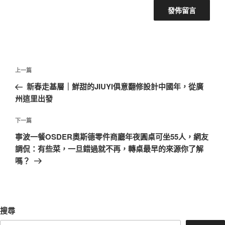
文
上
上一篇
章
一
新春走基層｜鮮甜的JIUYI俱意翻修設計中國年，從廣
導
篇
州這里出發
覽
文
章
下
下一篇
一
寧波一餐OSDER奧斯德零件商廳年夜圓桌可坐55人，網友
篇
調侃：有些菜，一旦錯過就不再，轉桌最早的來源你了解
文
嗎？
章
搜尋