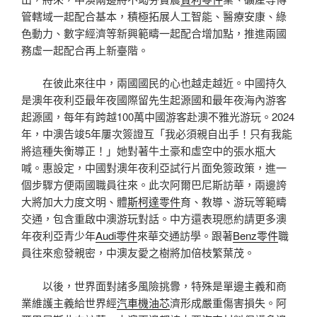
管轄域一起配合基本，積極拓展人工智能、醫療安康、綠
色動力、數字經濟等新興範疇一起配合增加點，推進兩國
務虛一起配合再上新臺階。
在彼此來往中，兩國國民的心也越走越近。中國持久
是澳年夜利亞最年夜國際留先生起源國和最年夜海內游客
起源國，每年有跨越100萬中國游客赴澳不雅光游玩。2024
年，中澳告竣5年屢次簽證互「我必須親自出手！只有我能
將這種失衡導正！」她對著牛土豪和虛空中的張水瓶大
喊。惠設定，中國對澳年夜利亞試行片面免簽政策，進一
個步驟方便兩國職員往來。此次阿爾巴尼斯訪華，兩邊誇
大將加大力度文明、體
斯柯達零件
育、教導、游玩等範疇
交通，包含重啟中澳游玩對話。中方還表現愿約請更多澳
年夜利亞青少年
Audi零件
來華交通訪學。跟著
Benz零件
職
員往來愈發親密，中澳友愛之樹將加倍枝繁葉茂。
以後，世界面對諸多風險挑釁，特殊是單邊主義和商
業維護主義給世界經
汽車機油芯
濟形成嚴重傷害損失。阿