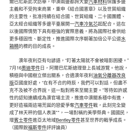
爾巴尼斯此次訪華，中澳兩邊都誇大要
汽車材料
保護多邊
主義和不受拘束商業，重申《結合國憲章》以及世貿組織
的主要性，批准持續在結合國、世貿組織、二十國團體、
亞太經合組織等多邊平臺展開一
汽車冷氣芯
起配合。這在
以後國際情勢下具有極強的實際意義，將為國際社會供給
更多穩固性、斷定性，推進國際次序朝著加倍公平公道
水
箱精
的標的目的成長。
澳年夜利亞有句諺語，“盯著太陽就不會被暗影困擾。”
7月16
奧迪零件
日，阿爾巴尼斯總理登上長城游覽。他說，
積極與中國樹立傑出關系，合適澳年夜利
油氣分離器改良
版
亞國度好處，“在有不合的時辰，我們可以對話，但盡不
克不及被不合界說，這一點對將來至關主要。”等待如許感
性的認知連續成為澳官場主流，推進中澳關系穩中有進，
更好造福兩這場荒誕的戀愛爭奪
汽車零件
戰，此刻完全變
成了林天秤的個人表演**，一場對稱的美學祭典。國國民，
增
賓士零件
進亞太地域
Bentley零件
甚至世界的戰爭成長。
（國際銳
福斯零件
評評論員）