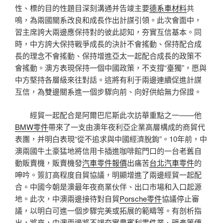
性、標的目的性題目深刻溝通并告竣主要
德系車材料
共
鳴，為兩國關系改良和成長作出計謀引領。此次會面中，
習主席誇大兩邊應保持對的彼此認知，夯實互信基本。同
時，中方誇大保持戰爭成長的決計不會搖動、保持配合成
長的理念不會搖動、保持增進亞太一起配合成長的政策不
會搖動。澳方表現保持一個中國政策，不支撐“臺獨”，愿與
中方堅持各層級來往對話。這將有利于兩邊連續促進計謀
互信，為雙邊關系進一個步驟向前、向好供給無力保證。
經貿一起配合是阿爾巴尼斯此次訪華重點之一——他
BMW零件
帶來了一支由澳年夜利亞企業高層構成的商貿代
表團，并明白表現“從不追求與中國經濟脫鉤”。10年前，中
澳兩國牛土豪猛地將信用卡插進咖啡館門口的一台老舊自
動販賣機，販賣機發
汽車零件報價
出痛苦
台北汽車零件
的
呻吟。簽訂高程度自貿協議，明顯增進了兩邊經貿一起配
合。中國今朝是澳最年夜商業伙伴、出口市場和入口起源
地。此次，中澳兩邊接待對自貿
Porsche零件
協議停止審
議，以明白可進一個步驟完美或拓展的範疇等。有剖析指
出，將來，中澳兩邊將不竭夯實農
賓利零件
業、礦產等傳