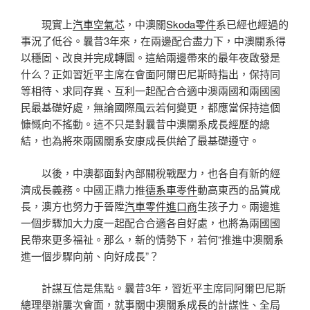
現實上
汽車空氣芯
，中澳關
Skoda零件
系已經也經過的
事況了低谷。曩昔3年來，在兩邊配合盡力下，中澳關系得
以穩固、改良并完成轉圜。這給兩邊帶來的最年夜啟發是
什么？正如習近平主席在會面阿爾巴尼斯時指出，保持同
等相待、求同存異、互利一起配合合適中澳兩國和兩國國
民最基礎好處，無論國際風云若何變更，都應當保持這個
慷慨向不搖動。這不只是對曩昔中澳關系成長經歷的總
結，也為將來兩國關系安康成長供給了最基礎遵守。
以後，中澳都面對內部關稅戰壓力，也各自有新的經
濟成長義務。中國正鼎力推
德系車零件
動高東西的品質成
長，澳方也努力于晉陞
汽車零件進口商
生孩子力。兩邊進
一個步驟加大力度一起配合合適各自好處，也將為兩國國
民帶來更多福祉。那么，新的情勢下，若何“推進中澳關系
進一個步驟向前、向好成長”？
計謀互信是焦點。曩昔3年，習近平主席同阿爾巴尼斯
總理舉辦屢次會面，就事關中澳關系成長的計謀性、全局