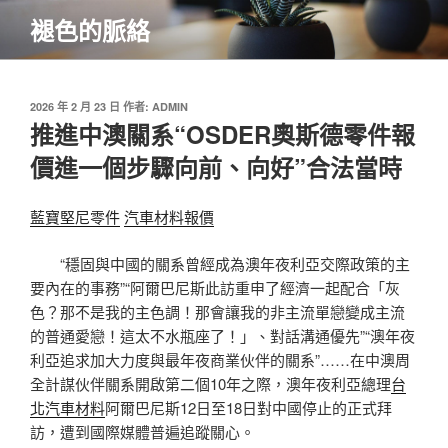
跳
褪色的脈絡
至
主
要
內
發
2026 年 2 月 23 日
作者:
ADMIN
佈
推進中澳關系“OSDER奧斯德零件報
容
於
價進一個步驟向前、向好”合法當時
藍寶堅尼零件
汽車材料報價
“穩固與中國的關系曾經成為澳年夜利亞交際政策的主
要內在的事務”“阿爾巴尼斯此訪重申了經濟一起配合「灰
色？那不是我的主色調！那會讓我的非主流單戀變成主流
的普通愛戀！這太不水瓶座了！」、對話溝通優先”“澳年夜
利亞追求加大力度與最年夜商業伙伴的關系”……在中澳周
全計謀伙伴關系開啟第二個10年之際，澳年夜利亞總理
台
北汽車材料
阿爾巴尼斯12日至18日對中國停止的正式拜
訪，遭到國際媒體普遍追蹤關心。