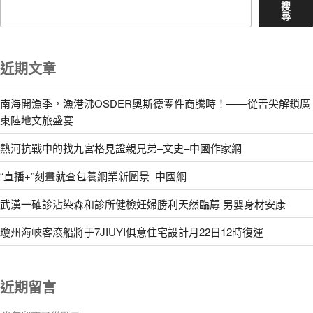
搜
尋
近期文章
南海開漁季，漁港沸OSDER奧斯德零件商騰時！——從舌尖解鎖廣
東陸地文旅盛宴
熱河抗戰中的找九宮格見證親兄弟–文史–中國作家網
“直播+”刻畫就查包養網業新圖景_中國網
武漢一確診沾染森和診所健檢妊婦勝利天然臨蓐 男嬰身材安康
瓊州海峽客滾船將于7JIUYI俱意住宅設計月22日12時復運
近期留言