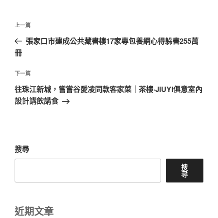
文
上
上一篇
章
一
張家口市建成公共藏書樓17家專包養網心得躲書255萬
導
篇
冊
覽
文
章
下
下一篇
一
往珠江新城，嘗嘗谷愛凌同款客家菜｜茶樓·JIUYI俱意室內
篇
設計講飲講食
文
章
搜尋
搜
尋
近期文章