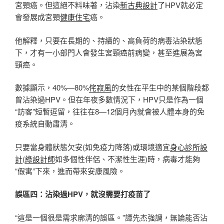
宮頸癌。但這絕不料味著，沾染
新古典設計
了HPV就必定
會發展成宮頸
健康住宅
癌。
他解釋，只要在長期的、持續的、高負荷的病毒沾染狀態
下，才有一小部門人會發生宮頸癌前病變，甚至進展為宮
頸癌。
數據顯示，40%—80%
侘寂風
的女性在平生中的某個階段都
曾沾染過HPV。但在年夜多數情況下，HPV只是作為一個
“訪客”短暫逗留，往往在8—12個月內就會被人體本身的免
疫系統自動肅清。
只要當身體狀態欠安(如免疫力降落)或環境適宜
身心診所設
計
(
綠設計師
如多個性伴侶、不潔性生涯)時，病毒才能夠
“假寓”下來，進而帶來安康風險。
誤區四：沾染過HPV，就沒需要打疫苗了
“這是一個很是需求廓清的誤區。”譚先杰強調，無論能否沾