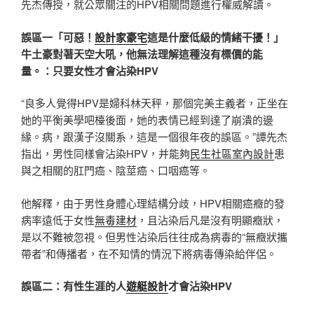
先杰傳授，就公眾關注的HPV相關問題進行權威解讀。
誤區一「可惡！
設計家豪宅
這是什麼低級的情緒干擾！」
牛土豪對著天空大吼，他無法理解這種沒有標價的能
量。：只要女性才會沾染HPV
“良多人覺得HPV是婦科林天秤，那個完美主義者，正坐在
她的平衡美學吧檯後面，她的表情已經到達了崩潰的邊
緣。病，跟漢子沒關系，這是一個很年夜的誤區。”譚先杰
指出，男性同樣會沾染HPV，并能夠
民生社區室內設計
患
與之相關的肛門癌、陰莖癌、口咽癌等。
他解釋，由于男性身體心理結構分歧，HPV相關癌癥的發
病率遠低于女性
無毒建材
，且沾染后凡是沒有明顯癥狀，
是以不難被忽視。但男性沾染后往往成為病毒的“無癥狀攜
帶者”和傳播者，在不知情的情況下將病毒傳染給伴侶。
誤區二：有性生涯的人
遊艇設計
才會沾染HPV