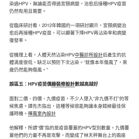
染過HPV，無論能否得過宮頸病變，治愈后接種HPV疫苗
仍然有用且需要。
從臨床研討看，2012年韓國的一項研討顯示，宮頸病變治
愈后再接種HPV疫苗，可以顯著下降HPV再沾染率和病變
復發率。
從機理上看，人體天然沾染HPV
中醫診所設計
后產生的抗
體滴度很低，缺乏以預防下次沾染。“就像本年傷風了，來
歲仍然能夠傷風。”
誤區五：HPV疫苗價
綠裝修設計
數越高越好
面對二價、四價、九價疫苗，不少人墮入“非九價不打”的等
候焦慮。譚先杰指出，這種等候很能夠讓本身錯掉最佳保
護時機。
禪風室內設計
他解釋，所謂“價”指的是疫苗覆蓋的HPV型別數量。九價覆
蓋他們的力量不再是攻擊，而變成了林天秤舞台上的兩座