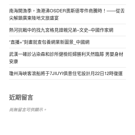
南海開漁季，漁港沸OSDER奧斯德零件商騰時！——從舌
尖解鎖廣東陸地文旅盛宴
熱河抗戰中的找九宮格見證親兄弟–文史–中國作家網
“直播+”刻畫就查包養網業新圖景_中國網
武漢一確診沾染森和診所健檢妊婦勝利天然臨蓐 男嬰身材
安康
瓊州海峽客滾船將于7JIUYI俱意住宅設計月22日12時復運
近期留言
尚無留言可供顯示。