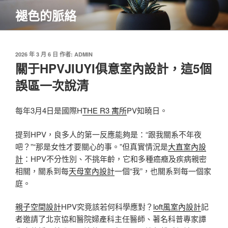
跳
褪色的脈絡
至
主
要
內
發
2026 年 3 月 6 日
作者:
ADMIN
佈
關于HPVJIUYI俱意室內設計，這5個
容
於
誤區一次說清
每年3月4日是國際H
THE R3 寓所
PV知曉日。
提到HPV，良多人的第一反應能夠是：“跟我關系不年夜
吧？”“那是女性才要關心的事。”但真實情況是
大直室內設
計
：HPV不分性別、不挑年齡，它和多種癌癥及疾病親密
相關，關系到每
天母室內設計
一個“我”，也關系到每一個家
庭。
親子空間設計
HPV究竟該若何科學應對？
loft風室內設計
記
者邀請了北京協和醫院婦產科主任醫師、著名科普專家譚