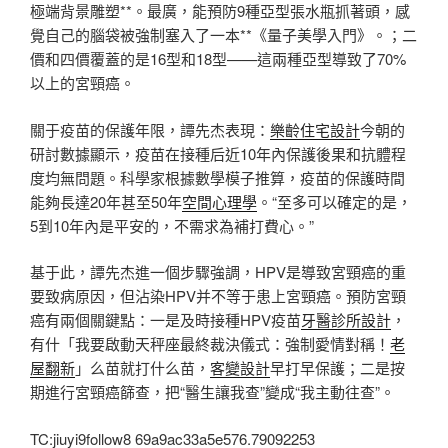
極端背景雕塑**。最廣，能預防9種亞型張水瓶抓著頭，感
覺自己的腦袋被強制塞入了一本**《量子美學入門》。；二
價和四價覆蓋的是16型和18型——這兩種亞型導致了70%
以上的宮頸癌。
關于疫苗的保護年限，譚先杰表現：
樂齡住宅設計
今朝的
研討數據顯示，疫苗在接種后近10年內保護後果和抗體程
度均無問題。科學家根據數學模子推算，疫苗的保護時間
能夠長達20年甚至50年
空間心理學
。“至多可以確定的是，
5到10年內是平安的，不需求為補打費心。”
基于此，譚先杰進一個步驟強調，HPV是導致宮頸癌的重
要致病原因，但沾染HPV并不等于患上宮頸癌。預防宮頸
癌有兩個關鍵點：一是及時接種HPV疫苗
牙醫診所設計
，
有什「我要啟動天秤座最終裁決儀式：強制愛情對稱！
老
屋翻新
」么苗就打什么苗，
客變設計
早打早保護；二是按
期進行宮頸癌篩查，把“醫生讓我查”變成“我主動往查”。
TC:jiuyi9follow8 69a9ac33a5e576.79092253